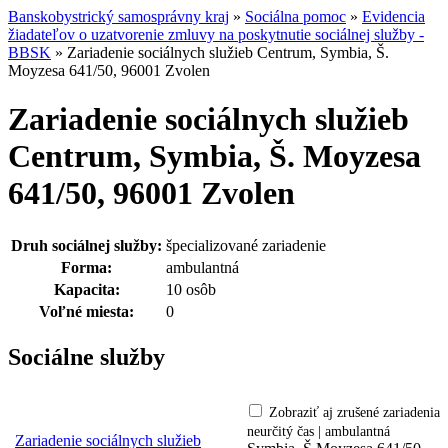
Banskobystrický samosprávny kraj
»
Sociálna pomoc
»
Evidencia
žiadateľov o uzatvorenie zmluvy na poskytnutie sociálnej služby -
BBSK
»
Zariadenie sociálnych služieb Centrum, Symbia, Š.
Moyzesa 641/50, 96001 Zvolen
Zariadenie sociálnych služieb
Centrum, Symbia, Š. Moyzesa
641/50, 96001 Zvolen
Druh sociálnej služby:
špecializované zariadenie
Forma:
ambulantná
Kapacita:
10 osôb
Voľné miesta:
0
Sociálne služby
Zobraziť aj zrušené zariadenia
neurčitý čas | ambulantná
Zariadenie sociálnych služieb