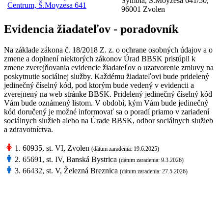
Symbia, Š.Moyzesa 641/50,
Centrum, Š.Moyzesa 641
96001 Zvolen
Evidencia žiadateľov - poradovník
Na základe zákona č. 18/2018 Z. z. o ochrane osobných údajov a o
zmene a doplnení niektorých zákonov Úrad BBSK pristúpil k
zmene zverejňovania evidencie žiadateľov o uzatvorenie zmluvy na
poskytnutie sociálnej služby. Každému žiadateľovi bude pridelený
jedinečný číselný kód, pod ktorým bude vedený v evidencii a
zverejnený na web stránke BBSK. Pridelený jedinečný číselný kód
Vám bude oznámený listom. V období, kým Vám bude jedinečný
kód doručený je možné informovať sa o poradí priamo v zariadení
sociálnych služieb alebo na Úrade BBSK, odbor sociálnych služieb
a zdravotníctva.
1. 60935, st. VI, Zvolen
(dátum zaradenia: 19.6.2025)
2. 65691, st. IV, Banská Bystrica
(dátum zaradenia: 9.3.2026)
3. 66432, st. V, Železná Breznica
(dátum zaradenia: 27.5.2026)