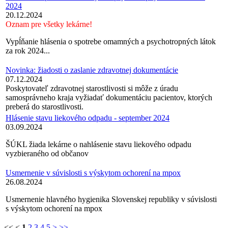
2024
20.12.2024
Oznam pre všetky lekárne!
Vypĺňanie hlásenia o spotrebe omamných a psychotropných látok
za rok 2024...
Novinka: žiadosti o zaslanie zdravotnej dokumentácie
07.12.2024
Poskytovateľ zdravotnej starostlivosti si môže z úradu
samosprávneho kraja vyžiadať dokumentáciu pacientov, ktorých
preberá do starostlivosti.
Hlásenie stavu liekového odpadu - september 2024
03.09.2024
ŠÚKL žiada lekárne o nahlásenie stavu liekového odpadu
vyzbieraného od občanov
Usmernenie v súvislosti s výskytom ochorení na mpox
26.08.2024
Usmernenie hlavného hygienika Slovenskej republiky v súvislosti
s výskytom ochorení na mpox
<<
<
1
2
3
4
5
>
>>