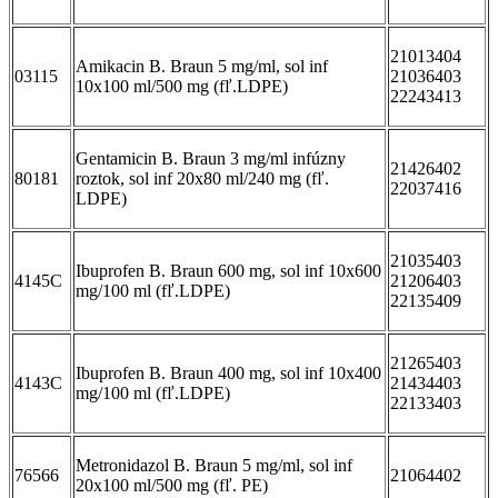
21013404
Amikacin B. Braun 5 mg/ml, sol inf
03115
21036403
10x100 ml/500 mg (fľ.LDPE)
22243413
Gentamicin B. Braun 3 mg/ml infúzny
21426402
80181
roztok, sol inf 20x80 ml/240 mg (fľ.
22037416
LDPE)
21035403
Ibuprofen B. Braun 600 mg, sol inf 10x600
4145C
21206403
mg/100 ml (fľ.LDPE)
22135409
21265403
Ibuprofen B. Braun 400 mg, sol inf 10x400
4143C
21434403
mg/100 ml (fľ.LDPE)
22133403
Metronidazol B. Braun 5 mg/ml, sol inf
76566
21064402
20x100 ml/500 mg (fľ. PE)