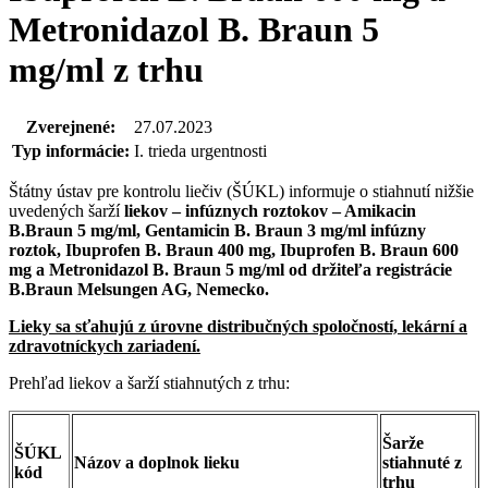
Metronidazol B. Braun 5
mg/ml z trhu
Zverejnené:
27.07.2023
Typ informácie:
I. trieda urgentnosti
Štátny ústav pre kontrolu liečiv (ŠÚKL) informuje o stiahnutí nižšie
uvedených šarží
liekov – infúznych roztokov – Amikacin
B.Braun 5 mg/ml, Gentamicin B. Braun 3 mg/ml infúzny
roztok, Ibuprofen B. Braun 400 mg, Ibuprofen B. Braun 600
mg a Metronidazol B. Braun 5 mg/ml od držiteľa registrácie
B.Braun Melsungen AG, Nemecko.
Lieky sa sťahujú z úrovne distribučných spoločností, lekární a
zdravotníckych zariadení.
Prehľad liekov a šarží stiahnutých z trhu:
Šarže
ŠÚKL
Názov a doplnok lieku
stiahnuté z
kód
trhu