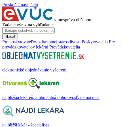
Preskočiť navigáciu
samospráva občanom
Zadajte výraz na vyhľadanie
Hľadať
Pre poskytovateľov zdravotnej starostlivosti
Poskytovatelia
Pre
prevádzkovateľov lekární
Prevádzkovatelia
elektronické objednávanie vyšetrení
najbližšia lekáreň, ambulantná pohotovosť, nemocnica
najbližší lekár - špecialista