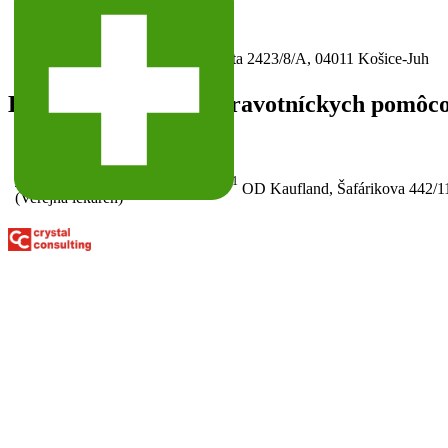
IČO:
46910115
Sídlo:
Moldavská cesta 2423/8/A, 04011 Košice-Juh
Lekárne a výdajne zdravotníckych pomôc
Lekáreň Dr. MAX
68-46910115-A0001
OD Kaufland, Šafárikova 442/1
(Verejná lekáreň)