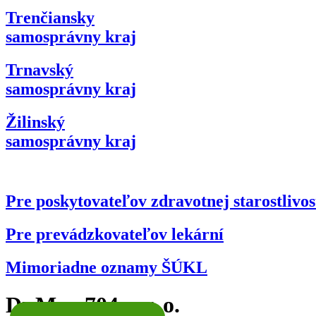
Trenčiansky
samosprávny kraj
Trnavský
samosprávny kraj
Žilinský
samosprávny kraj
Pre poskytovateľov zdravotnej starostlivos
Pre prevádzkovateľov lekární
Mimoriadne oznamy ŠÚKL
Dr.Max 704 s. r. o.