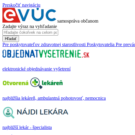
Preskočiť navigáciu
samospráva občanom
Zadajte výraz na vyhľadanie
Hľadať
Pre poskytovateľov zdravotnej starostlivosti
Poskytovatelia
Pre prevá
elektronické objednávanie vyšetrení
najbližšia lekáreň, ambulantná pohotovosť, nemocnica
najbližší lekár - špecialista