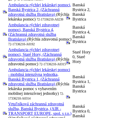
Ambulancia rýchlej lekárskej pomoci,
Banská
Banská Bystrica 2, (Záchranná
Bystrica 2,
zdravotná služba Bratislava)
(Rýchla
Banská
lekárska pomoc)
Bystrica
72-17336210-A0239
Ambulancia rýchlej zdravotnej
Banská
pomoci, Banská Bystrica 4,
Bystrica 4,
(Záchranná zdravotná služba
Banská
Bratislava)
(Rýchla zdravotná pomoc)
Bystrica
72-17336210-A0192
Ambulancia rýchlej zdravotnej
Staré Hory
pomoci, Staré Hory, (Záchranná
0, Staré
zdravotná služba Bratislava)
(Rýchla
Hory
zdravotná pomoc)
72-17336210-A0315
Ambulancia rýchlej lekárskej pomoci
- mobilná intenzívna jednotka,
Banská
Banská Bystrica 1, (Záchranná
Bystrica 1,
zdravotná služba Bratislava)
(Rýchla
Banská
lekárska pomoc s vybavením
Bystrica
mobilnej intenzívnej jednotky)
72-
17336210-A0314
Vrtuľníková záchranná zdravotná
Banská
služba, Banská Bystrica, (AIR -
Bystrica 0,
TRANSPORT EUROPE, spol. s r.o.)
Banská