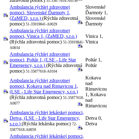
zdravotná pomoc)
51-35877618-A0156
Ambulancia rýchlej zdravotnej
Slovenské
pomoci, Slovenské Ďarmoty 1,
Ďarmoty 1,
(ZaMED, s.r.o.)
(Rýchla zdravotná
Slovenské
pomoc)
Ďarmoty
51-35919841-A0029
Ambulancia rýchlej zdravotnej
pomoci, Vinica 1, (ZaMED, s.r.o.)
Vinica 1,
(Rýchla zdravotná pomoc)
Vinica
51-35919841-
A0034
Ambulancia rýchlej zdravotnej
pomoci, Poltár 1, (LSE - Life Star
Poltár 1,
Emergency, s.r.o.)
(Rýchla zdravotná
Poltár
pomoc)
51-35877618-A0104
Kokava
Ambulancia rýchlej zdravotnej
nad
pomoci, Kokava nad Rimavicou 1,
Rimavicou
(LSE - Life Star Emergency, s.r.o.)
1, Kokava
(Rýchla zdravotná pomoc)
51-35877618-
nad
A0077
Rimavicou
Ambulancia rýchlej lekárskej pomoci,
Detva, (LSE - Life Star Emergency,
Detva 0,
s.r.o.)
(Rýchla lekárska pomoc)
Detva
72-
35877618-A0059
Ambulancia rýchlej lekárskej pomoci,