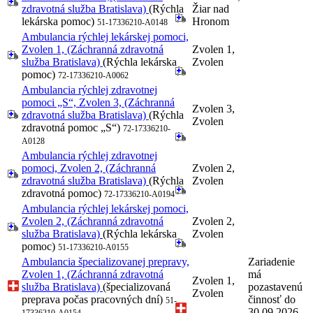
zdravotná služba Bratislava)
(Rýchla
Žiar nad
lekárska pomoc)
Hronom
51-17336210-A0148
Ambulancia rýchlej lekárskej pomoci,
Zvolen 1, (Záchranná zdravotná
Zvolen 1,
služba Bratislava)
(Rýchla lekárska
Zvolen
pomoc)
72-17336210-A0062
Ambulancia rýchlej zdravotnej
pomoci „S“, Zvolen 3, (Záchranná
Zvolen 3,
zdravotná služba Bratislava)
(Rýchla
Zvolen
zdravotná pomoc „S“)
72-17336210-
A0128
Ambulancia rýchlej zdravotnej
pomoci, Zvolen 2, (Záchranná
Zvolen 2,
zdravotná služba Bratislava)
(Rýchla
Zvolen
zdravotná pomoc)
72-17336210-A0194
Ambulancia rýchlej lekárskej pomoci,
Zvolen 2, (Záchranná zdravotná
Zvolen 2,
služba Bratislava)
(Rýchla lekárska
Zvolen
pomoc)
51-17336210-A0155
Ambulancia špecializovanej prepravy,
Zariadenie
Zvolen 1, (Záchranná zdravotná
má
Zvolen 1,
služba Bratislava)
(špecializovaná
pozastavenú
Zvolen
preprava počas pracovných dní)
činnosť do
51-
30.09.2026
17336210-A0154