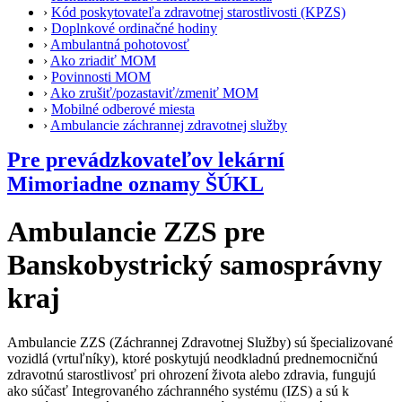
›
Kód poskytovateľa zdravotnej starostlivosti (KPZS)
›
Doplnkové ordinačné hodiny
›
Ambulantná pohotovosť
›
Ako zriadiť MOM
›
Povinnosti MOM
›
Ako zrušiť/pozastaviť/zmeniť MOM
›
Mobilné odberové miesta
›
Ambulancie záchrannej zdravotnej služby
Pre prevádzkovateľov lekární
Mimoriadne oznamy ŠÚKL
Ambulancie ZZS pre
Banskobystrický samosprávny
kraj
Ambulancie ZZS (Záchrannej Zdravotnej Služby) sú špecializované
vozidlá (vrtuľníky), ktoré poskytujú neodkladnú prednemocničnú
zdravotnú starostlivosť pri ohrození života alebo zdravia, fungujú
ako súčasť Integrovaného záchranného systému (IZS) a sú k