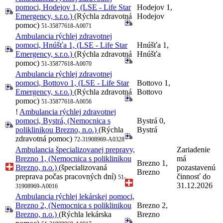
pomoci, Hodejov 1, (LSE - Life Star
Hodejov 1,
Emergency, s.r.o.)
(Rýchla zdravotná
Hodejov
pomoc)
51-35877618-A0071
Ambulancia rýchlej zdravotnej
pomoci, Hnúšťa 1, (LSE - Life Star
Hnúšťa 1,
Emergency, s.r.o.)
(Rýchla zdravotná
Hnúšťa
pomoc)
51-35877618-A0070
Ambulancia rýchlej zdravotnej
pomoci, Bottovo 1, (LSE - Life Star
Bottovo 1,
Emergency, s.r.o.)
(Rýchla zdravotná
Bottovo
pomoc)
51-35877618-A0056
!
Ambulancia rýchlej zdravotnej
pomoci, Bystrá, (Nemocnica s
Bystrá 0,
poliklinikou Brezno, n.o.)
(Rýchla
Bystrá
zdravotná pomoc)
72-31908969-A0328
Ambulancia špecializovanej prepravy,
Zariadenie
Brezno 1, (Nemocnica s poliklinikou
má
Brezno 1,
Brezno, n.o.)
(špecializovaná
pozastavenú
Brezno
preprava počas pracovných dní)
činnosť do
51-
31.12.2026
31908969-A0016
Ambulancia rýchlej lekárskej pomoci,
Brezno 2, (Nemocnica s poliklinikou
Brezno 2,
Brezno, n.o.)
(Rýchla lekárska
Brezno