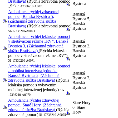
Bratislava)
(Rýchla zdravotná pomoc
Bystrica
„S“)
51-17336210-A0076
Ambulancia rýchlej zdravotnej
Banská
pomoci, Banská Bystrica 5,
Bystrica 5,
(Záchranná zdravotná služba
Banská
Bratislava)
(Rýchla zdravotná pomoc)
Bystrica
51-17336210-A0073
Ambulancia rýchlej lekárskej pomoci
v stretávacom režime „RV“, Banská
Banská
Bystrica 3, (Záchranná zdravotná
Bystrica 3,
služba Bratislava)
(Rýchla lekárska
Banská
pomoc v stretávacom režime „RV“)
Bystrica
51-17336210-A0071
Ambulancia rýchlej lekárskej pomoci
- mobilná intenzívna jednotka,
Banská
Banská Bystrica 2, (Záchranná
Bystrica 2,
zdravotná služba Bratislava)
(Rýchla
Banská
lekárska pomoc s vybavením
Bystrica
mobilnej intenzívnej jednotky)
51-
17336210-A0070
Ambulancia rýchlej zdravotnej
Staré Hory
pomoci, Staré Hory, (Záchranná
0, Staré
zdravotná služba Bratislava)
(Rýchla
Hory
zdravotná pomoc)
51-17336210-A0075