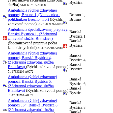
(Vrtuľníková záchranná zdravotná
Bystrica
služba)
51-00697516-A0008
Ambulancia rýchlej zdravotnej
pomoci, Brusno 1, (Nemocnica s
Brusno 1,
poliklinikou Brezno, n.o.)
(Rýchla
Brusno
zdravotná pomoc)
51-31908969-A0018
Ambulancia špecializovanej prepravy,
Banská
Banská Bystrica 1, (Záchranná
Bystrica 1,
zdravotná služba Bratislava)
Banská
(špecializovaná preprava počas
Bystrica
kalendárnych dní)
51-17336210-A0069
Ambulancia rýchlej zdravotnej
Banská
pomoci, Banská Bystrica 4,
Bystrica 4,
(Záchranná zdravotná služba
Banská
Bratislava)
(Rýchla zdravotná pomoc)
Bystrica
51-17336210-A0072
Ambulancia rýchlej zdravotnej
Banská
pomoci, Banská Bystrica 6,
Bystrica 6,
(Záchranná zdravotná služba
Banská
Bratislava)
(Rýchla zdravotná pomoc)
Bystrica
51-17336210-A0074
Ambulancia rýchlej zdravotnej
Banská
pomoci „S“, Banská Bystrica 8,
Bystrica 8,
(Záchranná zdravotná služba
Banská