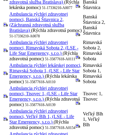
zdravotná služba Bratislava)
(Rýchla
Banská
lekárska pomoc)
Štiavnica
51-17336210-A0077
Ambulancia rýchlej zdravotnej
Banská
pomoci, Banská Štiavnica 2,
Štiavnica 2,
(Záchranná zdravotná služba
Banská
Bratislava)
(Rýchla zdravotná pomoc)
Štiavnica
51-17336210-A0078
Ambulancia rýchlej zdravotnej
Rimavská
pomoci, Rimavská Sobota 2, (LSE -
Sobota 2,
Life Star Emergency, s.r.o.)
(Rýchla
Rimavská
zdravotná pomoc)
Sobota
51-35877618-A0111
Ambulancia rýchlej lekárskej pomoci,
Rimavská
Rimavská Sobota 1, (LSE - Life Star
Sobota 1,
Emergency, s.r.o.)
(Rýchla lekárska
Rimavská
pomoc)
Sobota
51-35877618-A0110
Ambulancia rýchlej zdravotnej
pomoci, Tisovec 1, (LSE - Life Star
Tisovec 1,
Emergency, s.r.o.)
(Rýchla zdravotná
Tisovec
pomoc)
51-35877618-A0139
Ambulancia rýchlej zdravotnej
Veľký Blh
pomoci, Veľký Blh 1, (LSE - Life
1, Veľký
Star Emergency, s.r.o.)
(Rýchla
Blh
zdravotná pomoc)
51-35877618-A0154
Ambulancia rýchlej zdravotnej