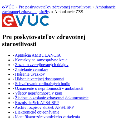
e-VÚC
»
Pre poskytovateľov zdravotnej starostlivosti
»
Ambulancie
záchrannej zdravotnej služby
»
Ambulancie ZZS
Pre poskytovateľov zdravotnej
starostlivosti
›
Aplikácia AMBULANCIA
›
Kontakty na samosprávne kraje
›
Zoznam zverejňovaných údajov
›
Zasielanie cenníkov
›
Hlásenie úväzkov
›
Hlásenie verejnej dostupnosti
›
Schvaľovanie ordinačných hodín
›
Oznámenie o neprítomnosti v ambulancii
›
Všetky neprítomnosti v kraji
›
Žiadosti o zaslanie zdravotnej dokumentácie
›
Rozpis služieb APS/LSPP
›
Archív rozpisov služieb APS/LSPP
›
Elektronické objednávanie
›
Identifikátor zdravotníckeho zariadenia