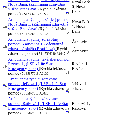
Nová Baňa
Nová Baňa, (Záchranná zdravotná
0, Nová
služba Bratislava)
(Rýchla lekárska
Baňa
pomoc)
72-17336210-A0227
Ambulancia rýchlej lekárskej pomoci,
Nová Baňa
Nová Baňa 1, (Záchranná zdravotná
1, Nová
služba Bratislava)
(Rýchla lekárska
Baňa
pomoc)
51-17336210-A0123
Ambulancia rýchlej zdravotnej
Žarnovica
pomoci, Žarnovica 1, (Záchranná
1,
zdravotná služba Bratislava)
(Rýchla
Žarnovica
zdravotná pomoc)
51-17336210-A0147
Ambulancia rýchlej lekárskej pomoci,
Revúca 1, (LSE - Life Star
Revúca 1,
Emergency, s.r.o.)
(Rýchla lekárska
Revúca
pomoc)
51-35877618-A0109
Ambulancia rýchlej zdravotnej
pomoci, Jelšava 1, (LSE - Life Star
Jelšava 1,
Emergency, s.r.o.)
(Rýchla zdravotná
Jelšava
pomoc)
51-35877618-A0075
Ambulancia rýchlej zdravotnej
pomoci, Ratková 1, (LSE - Life Star
Ratková 1,
Emergency, s.r.o.)
(Rýchla zdravotná
Ratková
pomoc)
51-35877618-A0108