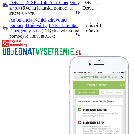
Detva 1, (LSE - Life Star Emergency,
Detva 1,
s.r.o.)
(Rýchla lekárska pomoc)
Detva
51-
35877618-A0058
Ambulancia rýchlej zdravotnej
pomoci, Hriňová 1, (LSE - Life Star
Hriňová 1,
Emergency, s.r.o.)
(Rýchla zdravotná
Hriňová
pomoc)
51-35877618-A0072