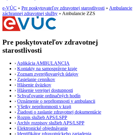
e-VÚC
»
Pre poskytovateľov zdravotnej starostlivosti
»
Ambulancie
záchrannej zdravotnej služby
»
Ambulancie ZZS
Pre poskytovateľov zdravotnej
starostlivosti
›
Aplikácia AMBULANCIA
›
Kontakty na samosprávne kraje
›
Zoznam zverejňovaných údajov
›
Zasielanie cenníkov
›
Hlásenie úväzkov
›
Hlásenie verejnej dostupnosti
›
Schvaľovanie ordinačných hodín
›
Oznámenie o neprítomnosti v ambulancii
›
Všetky neprítomnosti v kraji
›
Žiadosti o zaslanie zdravotnej dokumentácie
›
Rozpis služieb APS/LSPP
›
Archív rozpisov služieb APS/LSPP
›
Elektronické objednávanie
›
Identifikátor zdravotníckeho zariadenia