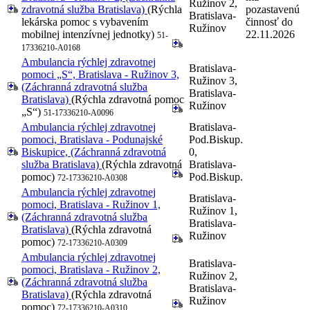
Ružinov 2,
zdravotná služba Bratislava)
(Rýchla
pozastavenú
Bratislava-
lekárska pomoc s vybavením
činnosť do
Ružinov
mobilnej intenzívnej jednotky)
22.11.2026
51-
17336210-A0168
Ambulancia rýchlej zdravotnej
Bratislava-
pomoci „S“, Bratislava - Ružinov 3,
Ružinov 3,
(Záchranná zdravotná služba
Bratislava-
Bratislava)
(Rýchla zdravotná pomoc
Ružinov
„S“)
51-17336210-A0096
Ambulancia rýchlej zdravotnej
Bratislava-
pomoci, Bratislava - Podunajské
Pod.Biskup.
Biskupice, (Záchranná zdravotná
0,
služba Bratislava)
(Rýchla zdravotná
Bratislava-
pomoc)
Pod.Biskup.
72-17336210-A0308
Ambulancia rýchlej zdravotnej
Bratislava-
pomoci, Bratislava - Ružinov 1,
Ružinov 1,
(Záchranná zdravotná služba
Bratislava-
Bratislava)
(Rýchla zdravotná
Ružinov
pomoc)
72-17336210-A0309
Ambulancia rýchlej zdravotnej
Bratislava-
pomoci, Bratislava - Ružinov 2,
Ružinov 2,
(Záchranná zdravotná služba
Bratislava-
Bratislava)
(Rýchla zdravotná
Ružinov
pomoc)
72-17336210-A0310