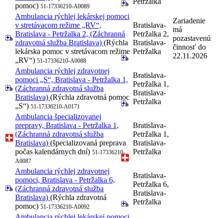
Petržalka
pomoc)
51-17336210-A0089
Ambulancia rýchlej lekárskej pomoci
Zariadenie
v stretávacom režime „RV“,
Bratislava-
má
Bratislava - Petržalka 2, (Záchranná
Petržalka 2,
pozastavenú
zdravotná služba Bratislava)
(Rýchla
Bratislava-
činnosť do
lekárska pomoc v stretávacom režime
Petržalka
22.11.2026
„RV“)
51-17336210-A0088
Ambulancia rýchlej zdravotnej
Bratislava-
pomoci „S“, Bratislava - Petržalka 1,
Petržalka 1,
(Záchranná zdravotná služba
Bratislava-
Bratislava)
(Rýchla zdravotná pomoc
Petržalka
„S“)
51-17336210-A0171
Ambulancia špecializovanej
prepravy, Bratislava - Petržalka 1,
Bratislava-
(Záchranná zdravotná služba
Petržalka 1,
Bratislava)
(špecializovaná preprava
Bratislava-
počas kalendárnych dní)
Petržalka
51-17336210-
A0087
Ambulancia rýchlej zdravotnej
Bratislava-
pomoci, Bratislava - Petržalka 6,
Petržalka 6,
(Záchranná zdravotná služba
Bratislava-
Bratislava)
(Rýchla zdravotná
Petržalka
pomoc)
51-17336210-A0092
Ambulancia rýchlej lekárskej pomoci