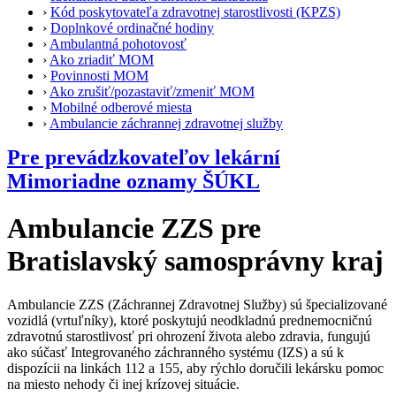
›
Kód poskytovateľa zdravotnej starostlivosti (KPZS)
›
Doplnkové ordinačné hodiny
›
Ambulantná pohotovosť
›
Ako zriadiť MOM
›
Povinnosti MOM
›
Ako zrušiť/pozastaviť/zmeniť MOM
›
Mobilné odberové miesta
›
Ambulancie záchrannej zdravotnej služby
Pre prevádzkovateľov lekární
Mimoriadne oznamy ŠÚKL
Ambulancie ZZS pre
Bratislavský samosprávny kraj
Ambulancie ZZS (Záchrannej Zdravotnej Služby) sú špecializované
vozidlá (vrtuľníky), ktoré poskytujú neodkladnú prednemocničnú
zdravotnú starostlivosť pri ohrození života alebo zdravia, fungujú
ako súčasť Integrovaného záchranného systému (IZS) a sú k
dispozícii na linkách 112 a 155, aby rýchlo doručili lekársku pomoc
na miesto nehody či inej krízovej situácie.