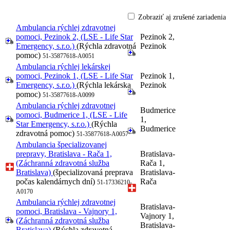
Zobraziť aj zrušené zariadenia
Ambulancia rýchlej zdravotnej
pomoci, Pezinok 2, (LSE - Life Star
Pezinok 2,
Emergency, s.r.o.)
(Rýchla zdravotná
Pezinok
pomoc)
51-35877618-A0051
Ambulancia rýchlej lekárskej
pomoci, Pezinok 1, (LSE - Life Star
Pezinok 1,
Emergency, s.r.o.)
(Rýchla lekárska
Pezinok
pomoc)
51-35877618-A0099
Ambulancia rýchlej zdravotnej
Budmerice
pomoci, Budmerice 1, (LSE - Life
1,
Star Emergency, s.r.o.)
(Rýchla
Budmerice
zdravotná pomoc)
51-35877618-A0057
Ambulancia špecializovanej
prepravy, Bratislava - Rača 1,
Bratislava-
(Záchranná zdravotná služba
Rača 1,
Bratislava)
(špecializovaná preprava
Bratislava-
počas kalendárnych dní)
Rača
51-17336210-
A0170
Ambulancia rýchlej zdravotnej
Bratislava-
pomoci, Bratislava - Vajnory 1,
Vajnory 1,
(Záchranná zdravotná služba
Bratislava-
Bratislava)
(Rýchla zdravotná