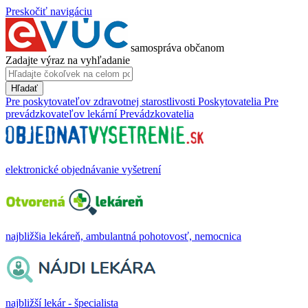
Preskočiť navigáciu
samospráva občanom
Zadajte výraz na vyhľadanie
Hľadať
Pre poskytovateľov zdravotnej starostlivosti
Poskytovatelia
Pre
prevádzkovateľov lekární
Prevádzkovatelia
elektronické objednávanie vyšetrení
najbližšia lekáreň, ambulantná pohotovosť, nemocnica
najbližší lekár - špecialista