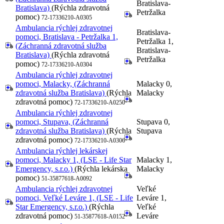
Bratislava-
Bratislava)
(Rýchla zdravotná
Petržalka
pomoc)
72-17336210-A0305
Ambulancia rýchlej zdravotnej
Bratislava-
pomoci, Bratislava - Petržalka 1,
Petržalka 1,
(Záchranná zdravotná služba
Bratislava-
Bratislava)
(Rýchla zdravotná
Petržalka
pomoc)
72-17336210-A0304
Ambulancia rýchlej zdravotnej
pomoci, Malacky, (Záchranná
Malacky 0,
zdravotná služba Bratislava)
(Rýchla
Malacky
zdravotná pomoc)
72-17336210-A0250
Ambulancia rýchlej zdravotnej
pomoci, Stupava, (Záchranná
Stupava 0,
zdravotná služba Bratislava)
(Rýchla
Stupava
zdravotná pomoc)
72-17336210-A0306
Ambulancia rýchlej lekárskej
pomoci, Malacky 1, (LSE - Life Star
Malacky 1,
Emergency, s.r.o.)
(Rýchla lekárska
Malacky
pomoc)
51-35877618-A0092
Ambulancia rýchlej zdravotnej
Veľké
pomoci, Veľké Leváre 1, (LSE - Life
Leváre 1,
Star Emergency, s.r.o.)
(Rýchla
Veľké
zdravotná pomoc)
Leváre
51-35877618-A0152