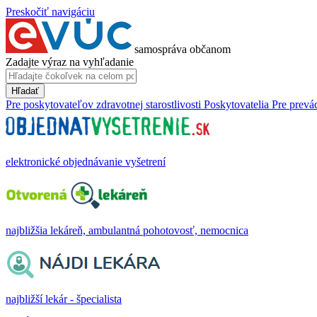
Preskočiť navigáciu
samospráva občanom
Zadajte výraz na vyhľadanie
Hľadať
Pre poskytovateľov zdravotnej starostlivosti
Poskytovatelia
Pre prevá
elektronické objednávanie vyšetrení
najbližšia lekáreň, ambulantná pohotovosť, nemocnica
najbližší lekár - špecialista