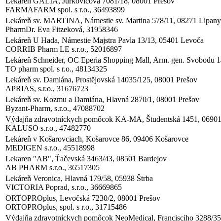
Lekáreň GALIA, Jurkovičova 7081/18, 08001 Prešov
FARMAFARM spol. s r.o., 36493899
Lekáreň sv. MARTINA, Námestie sv. Martina 578/11, 08271 Lipany
PharmDr. Eva Fitzeková, 31958346
Lekáreň U Hada, Námestie Majstra Pavla 13/13, 05401 Levoča
CORRIB Pharm LE s.r.o., 52016897
Lekáreň Schneider, OC Eperia Shopping Mall, Arm. gen. Svobodu 
TO pharm spol. s r.o., 48134325
Lekáreň sv. Damiána, Prostějovská 14035/125, 08001 Prešov
APRIAS, s.r.o., 31676723
Lekáreň sv. Kozmu a Damiána, Hlavná 2870/1, 08001 Prešov
Byzant-Pharm, s.r.o., 47088702
Výdajňa zdravotníckych pomôcok KA-MA, Študentská 1451, 06901
KALUSO s.r.o., 47482770
Lekáreň v Košarovciach, Košarovce 86, 09406 Košarovce
MEDIGEN s.r.o., 45518998
Lekaren "AB", Ťačevská 3463/43, 08501 Bardejov
AB PHARM s.r.o., 36517305
Lekáreň Veronica, Hlavná 179/58, 05938 Štrba
VICTORIA Poprad, s.r.o., 36669865
ORTOPROplus, Levočská 7230/2, 08001 Prešov
ORTOPROplus, spol. s r.o., 31715486
Výdajňa zdravotníckych pomôcok NeoMedical, Francisciho 3288/35