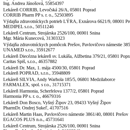
Ing. Andrea Jánošová, 55854397
Lekáreň CORRIB, Levočská 26/A, 05801 Poprad
CORRIB Pharm PP s. r. o., 52503895
Výdajňa zdravotníckych potrieb LÝRA, Exnárova 6621/9, 08001 Pr
MEDIPEL s.r.o., 50511246
Lekáreň Centrum, Strojárska 2526/100, 06901 Snina
Mgr. Mária Kunecová, 31303323
Výdajňa zdravotníckych pomôcok Prešov, Pavlovičovo námestie 385
UNAMED s.r.o., 35912677
Lekáreň Diecézna lekáreň sv. Lukáša, Alžbetina 379/21, 05801 Popr
Caritas Spiš, s.r.o., 46357882
Lekáreň Dr. Max, 1. mája 4500/30, 05801 Poprad
Lekáreň POPRAD, s.r.o., 35948809
Lekáreň SILVIA, Andy Warhola 185/5, 06801 Medzilaborce
FARMALEX, spol. s r.o., 31715371
Lekáreň Harmonia, Scherfelova 1377/2, 05801 Poprad
Harmonia PP s. r. o., 46679316
Lekáreň Don Bosco, Vyšný Žipov 23, 09433 Vyšný Žipov
PharmDr. Ondrej Sukeľ, 41707516
Lekáreň Martin Haas, Pavlovičovo námestie 3861/40, 08001 Prešov
EGACOS PLUS n.o., 45731641
Lekáreň Centrum, Strojárska 2526/100, 06901 Snina