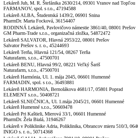
Lekáreň Juh, M. R. Štefánika 2630/214, 09301 Vranov nad Topľou
FARMANOV, spol. s r.o., 47194588
Lekáreň ALBA, Študentská 1439/2, 06901 Snina
PharmDr. Marta Focková, 36154407
RODINNÁ Lekáreň, Pavlovičovo námestie 3861/40, 08001 Prešov
GM Pharm-Trade s.r.o., organizačná zložka, 54872472
Lekáreň SALVATOR, Hlavná 2953/22, 08001 Prešov
Salvator Prešov s. r. o., 45244693
Lekáreň Terňa, Hlavná 121/54, 08267 Terňa
Naturafarm, s.r.o., 47500701
Lekáreň BENU, Hlavná 99/2, 08221 Veľký Šariš
Naturafarm, s.r.o., 47500701
Lekáreň Harmónia, Ul. 1. mája 2045, 06601 Humenné
FARMADIN, spol. s r.o., 36493881
Lekáreň HARMONIA, Bernolákova 4681/17, 05801 Poprad
ELEMENT s.r.o., 50408721
Lekáreň SLNEČNICA, Ul. 1.mája 2045/21, 06601 Humenné
Lekáreň Humenné s.r.o., 50669478
Lekáreň Pri Kaštieli, Mierová 33/1, 06601 Humenné
PharmDr. Žela Bialá, 31946267
Lekáreň v Poliklinike Adria, Poliklinika, Obrancov mieru 510/3, 06
INIGO s. r. o., 50714368