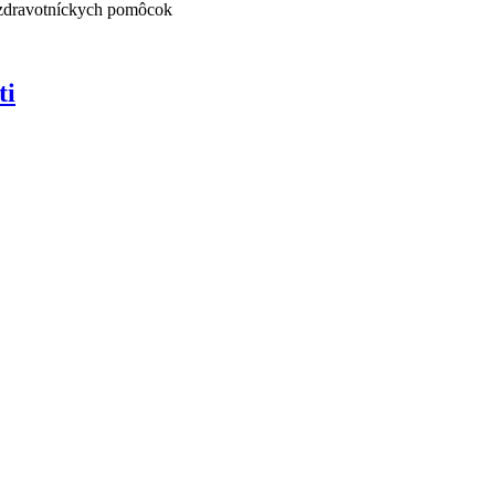
 zdravotníckych pomôcok
ti