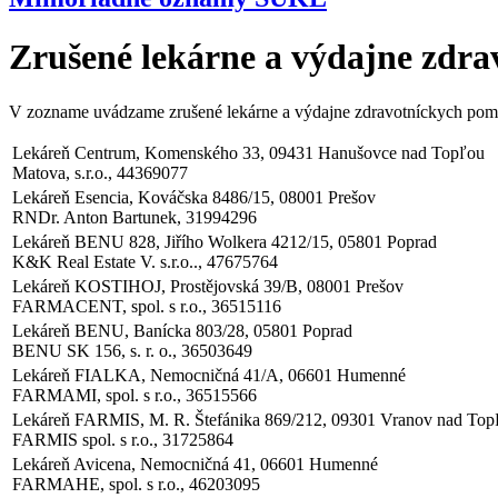
Zrušené lekárne a výdajne zdr
V zozname uvádzame zrušené lekárne a výdajne zdravotníckych pomôc
Lekáreň Centrum, Komenského 33, 09431 Hanušovce nad Topľou
Matova, s.r.o., 44369077
Lekáreň Esencia, Kováčska 8486/15, 08001 Prešov
RNDr. Anton Bartunek, 31994296
Lekáreň BENU 828, Jiřího Wolkera 4212/15, 05801 Poprad
K&K Real Estate V. s.r.o.., 47675764
Lekáreň KOSTIHOJ, Prostějovská 39/B, 08001 Prešov
FARMACENT, spol. s r.o., 36515116
Lekáreň BENU, Banícka 803/28, 05801 Poprad
BENU SK 156, s. r. o., 36503649
Lekáreň FIALKA, Nemocničná 41/A, 06601 Humenné
FARMAMI, spol. s r.o., 36515566
Lekáreň FARMIS, M. R. Štefánika 869/212, 09301 Vranov nad Top
FARMIS spol. s r.o., 31725864
Lekáreň Avicena, Nemocničná 41, 06601 Humenné
FARMAHE, spol. s r.o., 46203095