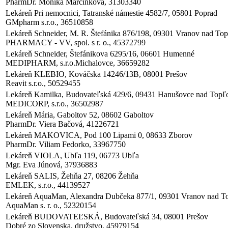
PharmDr. Monika Marcinková, 31303340
Lekáreň Pri nemocnici, Tatranské námestie 4582/7, 05801 Poprad
GMpharm s.r.o., 36510858
Lekáreň Schneider, M. R. Štefánika 876/198, 09301 Vranov nad To
PHARMACY - VV, spol. s r. o., 45372799
Lekáreň Schneider, Štefánikova 6295/16, 06601 Humenné
MEDIPHARM, s.r.o.Michalovce, 36659282
Lekáreň KLEBIO, Kováčska 14246/13B, 08001 Prešov
Reavit s.r.o., 50529455
Lekáreň Kamilka, Budovateľská 429/6, 09431 Hanušovce nad Topľ
MEDICORP, s.r.o., 36502987
Lekáreň Mária, Gaboltov 52, 08602 Gaboltov
PharmDr. Viera Bačová, 41226721
Lekáreň MAKOVICA, Pod 100 Lipami 0, 08633 Zborov
PharmDr. Viliam Fedorko, 33967750
Lekáreň VIOLA, Ubľa 119, 06773 Ubľa
Mgr. Eva Júnová, 37936883
Lekáreň SALIS, Žehňa 27, 08206 Žehňa
EMLEK, s.r.o., 44139527
Lekáreň AquaMan, Alexandra Dubčeka 877/1, 09301 Vranov nad T
AquaMan s. r. o., 52320154
Lekáreň BUDOVATEĽSKÁ, Budovateľská 34, 08001 Prešov
Dobré zo Slovenska, družstvo, 45979154