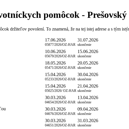
avotníckych pomôcok - Prešovský
ok držiteľov povolení. To znamená, že na tej istej adrese a s tým i
17.06.2026
31.07.2026
05877/2026/OZ-HAR
ukončenie
10.06.2026
15.06.2026
05679/2026/OZ-HAR
ukončenie
18.05.2026
20.05.2026
05471/2026/OZ-HAR
ukončenie
15.04.2026
30.04.2026
05233/2026/OZ-HAR
ukončenie
15.04.2026
21.04.2026
05025/2026/ OZ-HAR
ukončenie
30.03.2026
13.04.2026
04654/2026/OZ-HAR
ukončenie
ľou
30.03.2026
09.04.2026
04676/2026/OZ-HAR
ukončenie
30.03.2026
31.03.2026
04651/2026/OZ-HAR
ukončenie