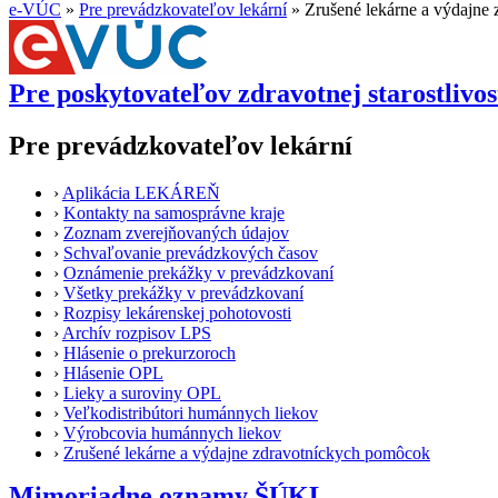
e-VÚC
»
Pre prevádzkovateľov lekární
»
Zrušené lekárne a výdajne
Pre poskytovateľov zdravotnej starostlivos
Pre prevádzkovateľov lekární
›
Aplikácia LEKÁREŇ
›
Kontakty na samosprávne kraje
›
Zoznam zverejňovaných údajov
›
Schvaľovanie prevádzkových časov
›
Oznámenie prekážky v prevádzkovaní
›
Všetky prekážky v prevádzkovaní
›
Rozpisy lekárenskej pohotovosti
›
Archív rozpisov LPS
›
Hlásenie o prekurzoroch
›
Hlásenie OPL
›
Lieky a suroviny OPL
›
Veľkodistribútori humánnych liekov
›
Výrobcovia humánnych liekov
›
Zrušené lekárne a výdajne zdravotníckych pomôcok
Mimoriadne oznamy ŠÚKL