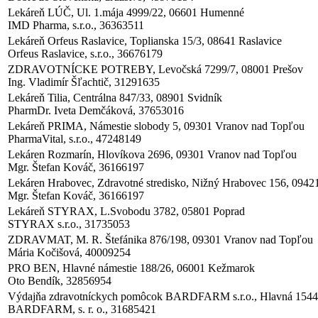
Lekáreň LÚČ, Ul. 1.mája 4999/22, 06601 Humenné
IMD Pharma, s.r.o., 36363511
Lekáreň Orfeus Raslavice, Toplianska 15/3, 08641 Raslavice
Orfeus Raslavice, s.r.o., 36676179
ZDRAVOTNÍCKE POTREBY, Levočská 7299/7, 08001 Prešov
Ing. Vladimír Šľachtič, 31291635
Lekáreň Tilia, Centrálna 847/33, 08901 Svidník
PharmDr. Iveta Demčáková, 37653016
Lekáreň PRIMA, Námestie slobody 5, 09301 Vranov nad Topľou
PharmaVital, s.r.o., 47248149
Lekáren Rozmarín, Hlovíkova 2696, 09301 Vranov nad Topľou
Mgr. Štefan Kováč, 36166197
Lekáren Hrabovec, Zdravotné stredisko, Nižný Hrabovec 156, 094
Mgr. Štefan Kováč, 36166197
Lekáreň STYRAX, L.Svobodu 3782, 05801 Poprad
STYRAX s.r.o., 31735053
ZDRAVMAT, M. R. Štefánika 876/198, 09301 Vranov nad Topľou
Mária Kočišová, 40009254
PRO BEN, Hlavné námestie 188/26, 06001 Kežmarok
Oto Bendík, 32856954
Výdajňa zdravotníckych pomôcok BARDFARM s.r.o., Hlavná 1544/
BARDFARM, s. r. o., 31685421