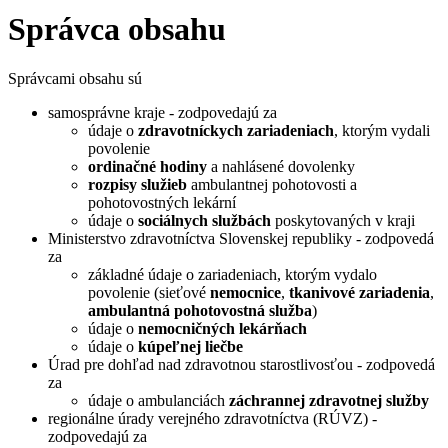
Správca obsahu
Správcami obsahu sú
samosprávne kraje - zodpovedajú za
údaje o
zdravotníckych zariadeniach
, ktorým vydali
povolenie
ordinačné hodiny
a nahlásené dovolenky
rozpisy služieb
ambulantnej pohotovosti a
pohotovostných lekární
údaje o
sociálnych službách
poskytovaných v kraji
Ministerstvo zdravotníctva Slovenskej republiky - zodpovedá
za
základné údaje o zariadeniach, ktorým vydalo
povolenie (sieťové
nemocnice
,
tkanivové zariadenia
,
ambulantná pohotovostná služba
)
údaje o
nemocničných lekárňach
údaje o
kúpeľnej liečbe
Úrad pre dohľad nad zdravotnou starostlivosťou - zodpovedá
za
údaje o ambulanciách
záchrannej zdravotnej služby
regionálne úrady verejného zdravotníctva (RÚVZ) -
zodpovedajú za