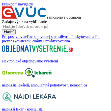
Preskočiť navigáciu
samospráva občanom
Zadajte výraz na vyhľadanie
Hľadať
Pre poskytovateľov zdravotnej starostlivosti
Poskytovatelia
Pre
prevádzkovateľov lekární
Prevádzkovatelia
elektronické objednávanie vyšetrení
najbližšia lekáreň, ambulantná pohotovosť, nemocnica
najbližší lekár - špecialista