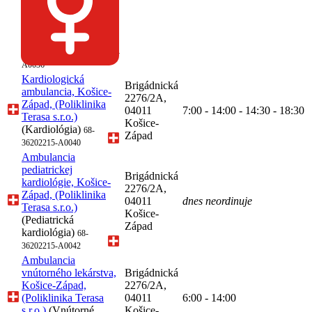
Mamodiagnostika v
gynekológii,
Abdominálna
ultrasonografia u
dospelých)
68-36202215-
A0036
Kardiologická
Brigádnická
ambulancia, Košice-
2276/2A,
Západ, (Poliklinika
04011
7:00 - 14:00 - 14:30 - 18:30
Terasa s.r.o.)
Košice-
(Kardiológia)
68-
Západ
36202215-A0040
Ambulancia
pediatrickej
Brigádnická
kardiológie, Košice-
2276/2A,
Západ, (Poliklinika
04011
dnes neordinuje
Terasa s.r.o.)
Košice-
(Pediatrická
Západ
kardiológia)
68-
36202215-A0042
Ambulancia
vnútorného lekárstva,
Brigádnická
Košice-Západ,
2276/2A,
(Poliklinika Terasa
04011
6:00 - 14:00
s.r.o.)
(Vnútorné
Košice-