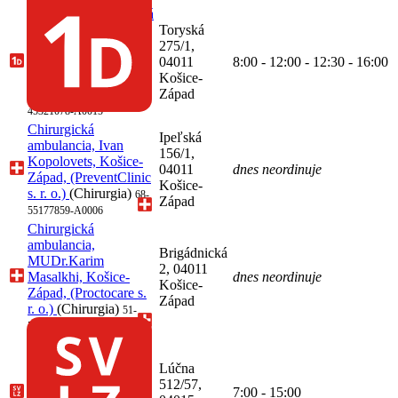
Jednodňová zdravotná
starostlivosť,
Toryská
oftalmológia, Košice-
275/1,
Západ, (LEXUM
04011
8:00 - 12:00 - 12:30 - 16:00
Slovakia s.r.o.)
Košice-
(Oftalmológia)
Západ
51-
45321078-A0015
Chirurgická
Ipeľská
ambulancia, Ivan
156/1,
Kopolovets, Košice-
04011
dnes neordinuje
Západ, (PreventClinic
Košice-
s. r. o.)
(Chirurgia)
68-
Západ
55177859-A0006
Chirurgická
ambulancia,
Brigádnická
MUDr.Karim
2, 04011
Masalkhi, Košice-
dnes neordinuje
Košice-
Západ, (Proctocare s.
Západ
r. o.)
(Chirurgia)
51-
52588319-A0002
SVaLZ, rádiológia,
Košice-Šaca,
Lúčna
(Kardiocentrum
512/57,
AGEL a.s.)
7:00 - 15:00