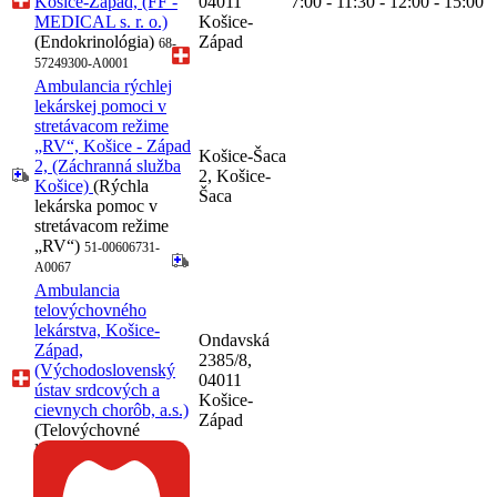
Košice-Západ, (FF -
04011
7:00 - 11:30 - 12:00 - 15:00
MEDICAL s. r. o.)
Košice-
(Endokrinológia)
Západ
68-
57249300-A0001
Ambulancia rýchlej
lekárskej pomoci v
stretávacom režime
„RV“, Košice - Západ
Košice-Šaca
2, (Záchranná služba
2, Košice-
Košice)
(Rýchla
Šaca
lekárska pomoc v
stretávacom režime
„RV“)
51-00606731-
A0067
Ambulancia
telovýchovného
lekárstva, Košice-
Ondavská
Západ,
2385/8,
(Východoslovenský
04011
ústav srdcových a
Košice-
cievnych chorôb, a.s.)
Západ
(Telovýchovné
lekárstvo)
51-36601284-
A0033
Ambulancia zubného