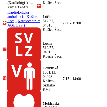
(Kardiológia)
Košice-Šaca
51-
54042143-A0003
Kardiologická
ambulancia, Košice-
Lúčna
Šaca, (Kardiocentrum
512/57,
7:00 - 15:00
AGEL a.s.)
04015
(Kardiológia)
Košice-Šaca
51-
54042143-A0004
SVaLZ, rádiológia,
Košice-Šaca,
Lúčna
(Kardiocentrum
512/57,
AGEL a.s.)
04015
(Rádiológia)
Košice-Šaca
51-
54042143-A0008
Všeobecná
Cottbuská
ambulancia pre
1581/13,
dospelých, Košice-
04023
Sídlisko KVP,
7:15 - 14:00
Košice-
(VALERE s.r.o.)
Sídlisko
(Všeobecné lekárstvo)
KVP
68-54843537-A0001
Ambulancia zubného
lekárstva, Košice-
Moldavská
Západ,