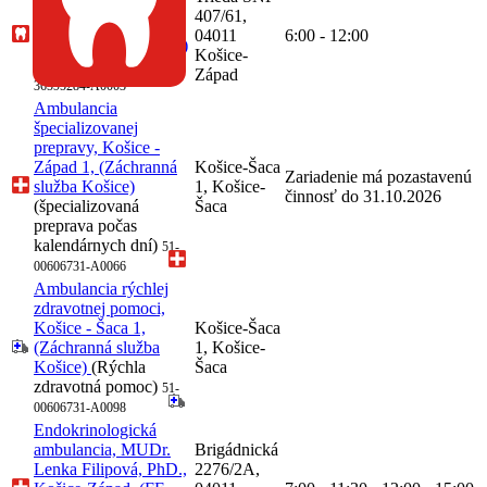
lekárstva, Košice-
407/61,
Západ,
04011
6:00 - 12:00
(QUALIDENT, s.r.o.)
Košice-
(Zubné lekárstvo)
68-
Západ
36595284-A0003
Ambulancia
špecializovanej
prepravy, Košice -
Západ 1, (Záchranná
Košice-Šaca
Zariadenie má pozastavenú
služba Košice)
1, Košice-
činnosť do 31.10.2026
(špecializovaná
Šaca
preprava počas
kalendárnych dní)
51-
00606731-A0066
Ambulancia rýchlej
zdravotnej pomoci,
Košice - Šaca 1,
Košice-Šaca
(Záchranná služba
1, Košice-
Košice)
(Rýchla
Šaca
zdravotná pomoc)
51-
00606731-A0098
Endokrinologická
ambulancia, MUDr.
Brigádnická
Lenka Filipová, PhD.,
2276/2A,