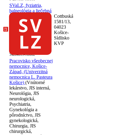
SVaLZ, fyziatria,
balneológia a liečebná
rehabilitácia, MUDr.
Cottbuská
Ivana Korpa-Ondová,
1581/13,
Košice-Sídlisko KVP,
04023
(Via Rehab s.r.o.)
Košice-
(Fyziatria, balneológia
Sídlisko
a liečebná
KVP
rehabilitácia)
68-
54284619-A0002
Pracovisko všeobecnej
nemocnice, Košice-
Západ, (Univerzitná
nemocnica L. Pasteura
Košice)
(Vnútorné
lekárstvo, JIS interná,
Neurológia, JIS
neurologická,
Psychiatria,
Gynekológia a
pôrodníctvo, JIS
gynekologická,
Chirurgia, JIS
chirurgická,