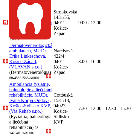
00606715-A0070
Ambulancia zubného
lekárstva, MUDr.
Stropkovská
Marek Prokopovič,
1431/55,
Košice-Západ, (Sigma
04011
9:00 - 12:00
Dent, s.r.o.)
(Zubné
Košice-
lekárstvo)
Západ
68-54436761-
A0001
Dermatovenerologická
ambulancia, MUDr.
Narcisová
Erika Linkeschová,
422/4,
Košice-Západ,
04011
8:00 - 16:00
(VLAVAN s.r.o.)
Košice-
(Dermatovenerológia)
Západ
68-45631565-A0001
Ambulancia fyziatrie,
balneológie a liečebnej
rehabilitácie, MUDr.
Cottbuská
Ivana Korpa-Ondová,
1581/13,
Košice-Sídlisko KVP,
04023
7:30 - 12:00 - 12:30 - 15:30
(Via Rehab s.r.o.)
Košice-
(Fyziatria, balneológia
Sídlisko
a liečebná
KVP
rehabilitácia)
68-
54284619-A0001