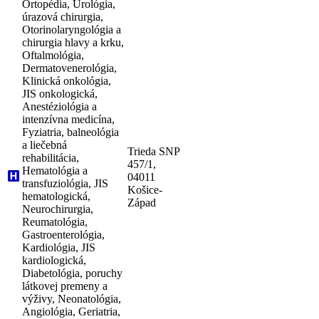
Ortopédia, Urológia,
úrazová chirurgia,
Otorinolaryngológia a
chirurgia hlavy a krku,
Oftalmológia,
Dermatovenerológia,
Klinická onkológia,
JIS onkologická,
Anestéziológia a
intenzívna medicína,
Fyziatria, balneológia
a liečebná
Trieda SNP
rehabilitácia,
457/1,
Hematológia a
04011
transfuziológia, JIS
Košice-
hematologická,
Západ
Neurochirurgia,
Reumatológia,
Gastroenterológia,
Kardiológia, JIS
kardiologická,
Diabetológia, poruchy
látkovej premeny a
výživy, Neonatológia,
Angiológia, Geriatria,