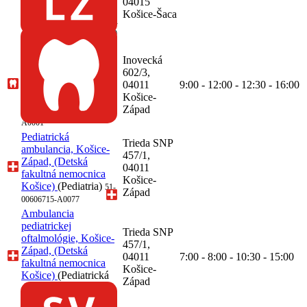
04015
(Rádiológia,
Košice-Šaca
Počítačová tomografia
- CT)
51-54042143-A0009
Ambulancia zubného
lekárstva, Angelina
Inovecká
Lendiel, Košice-
602/3,
Západ, (LeGaDent s.
04011
9:00 - 12:00 - 12:30 - 16:00
r. o.)
(Zubné
Košice-
lekárstvo)
Západ
68-55523927-
A0001
Pediatrická
Trieda SNP
ambulancia, Košice-
457/1,
Západ, (Detská
04011
fakultná nemocnica
Košice-
Košice)
(Pediatria)
51-
Západ
00606715-A0077
Ambulancia
pediatrickej
Trieda SNP
oftalmológie, Košice-
457/1,
Západ, (Detská
04011
7:00 - 8:00 - 10:30 - 15:00
fakultná nemocnica
Košice-
Košice)
(Pediatrická
Západ
oftalmológia)
51-
00606715-A0078