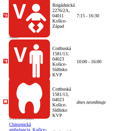
dorast, MUDr.
Brigádnická
Gabriela Gregová,
2276/2A,
Košice-Západ,
04011
7:15 - 16:30
(Pediela s. r. o.)
Košice-
(Pediatria, Dorastové
Západ
lekárstvo)
68-57478511-
A0001
Všeobecná
ambulancia pre
Cottbuská
dospelých, MUDr.
1581/13,
Patrícia Szijjártová,
04023
10:00 - 16:00
Košice-Sídlisko KVP,
Košice-
(ALDUMED, s. r. o.)
Sídlisko
(Všeobecné lekárstvo)
KVP
68-53574796-A0006
Ambulancia zubného
Cottbuská
lekárstva, MDDr.
1581/13,
Zuzana Křemenová,
04023
Košice-Sídlisko KVP,
dnes neordinuje
Košice-
(Zentea s. r. o.)
Sídlisko
(Zubné lekárstvo)
68-
KVP
57219591-A0001
Chirurgická
ambulancia, Košice-