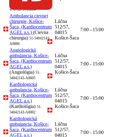
(Gastroenterológia)
68-
47175371-A0004
Ambulancia cievnej
chirurgie, Košice-
Lúčna
Šaca, (Kardiocentrum
512/57,
7:00 - 15:00
AGEL a.s.)
(Cievna
04015
chirurgia)
Košice-Šaca
51-54042143-
A0006
Angiologická
ambulancia, Košice-
Lúčna
Šaca, (Kardiocentrum
512/57,
7:00 - 15:00
AGEL a.s.)
04015
(Angiológia)
Košice-Šaca
51-
54042143-A0005
Kardiologická
ambulancia, Košice-
Lúčna
Šaca, (Kardiocentrum
512/57,
7:00 - 15:00
AGEL a.s.)
04015
(Kardiológia)
Košice-Šaca
51-
54042143-A0002
Kardiologická
ambulancia, Košice-
Lúčna
Šaca, (Kardiocentrum
512/57,
7:00 - 15:00
AGEL a.s.)
04015