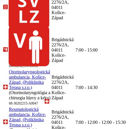
Západ, (Poliklinika
2276/2A,
Terasa s.r.o.)
04011
(Ultrazvuk v
Košice-
gynekológii a
Západ
pôrodníctve)
68-
36202215-A0052
Všeobecná
ambulancia pre
Brigádnická
dospelých, Košice-
2276/2A,
Západ, (Poliklinika
04011
7:00 - 15:00
Terasa s.r.o.)
Košice-
(Všeobecné lekárstvo)
Západ
68-36202215-A0032
Otorinolaryngologická
ambulancia, Košice-
Brigádnická
Západ, (Poliklinika
2276/2A,
Terasa s.r.o.)
04011
7:00 - 14:30
(Otorinolaryngológia a
Košice-
chirurgia hlavy a krku)
Západ
68-36202215-A0047
Reumatologická
Brigádnická
ambulancia, Košice-
2276/2A,
Západ, (Poliklinika
04011
7:00 - 12:00 - 12:00 - 15:30
Terasa s.r.o.)
Košice-