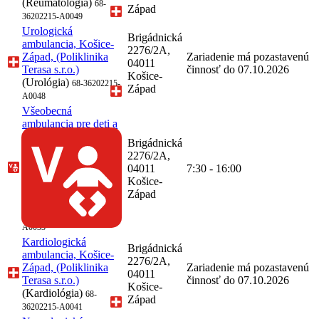
(Reumatológia)
68-
Západ
36202215-A0049
Urologická
Brigádnická
ambulancia, Košice-
2276/2A,
Západ, (Poliklinika
Zariadenie má pozastavenú
04011
Terasa s.r.o.)
činnosť do 07.10.2026
Košice-
(Urológia)
68-36202215-
Západ
A0048
Všeobecná
ambulancia pre deti a
dorast, MUDr. Mária
Brigádnická
Poledníková, Košice-
2276/2A,
Západ, (Poliklinika
04011
7:30 - 16:00
Terasa s.r.o.)
Košice-
(Pediatria, Všeobecná
Západ
starostlivosť o deti a
dorast)
68-36202215-
A0033
Kardiologická
Brigádnická
ambulancia, Košice-
2276/2A,
Západ, (Poliklinika
Zariadenie má pozastavenú
04011
Terasa s.r.o.)
činnosť do 07.10.2026
Košice-
(Kardiológia)
68-
Západ
36202215-A0041