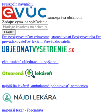
Preskočiť navigáciu
samospráva občanom
Zadajte výraz na vyhľadanie
Hľadať
Pre poskytovateľov zdravotnej starostlivosti
Poskytovatelia
Pre
prevádzkovateľov lekární
Prevádzkovatelia
elektronické objednávanie vyšetrení
najbližšia lekáreň, ambulantná pohotovosť, nemocnica
najbližší lekár - špecialista