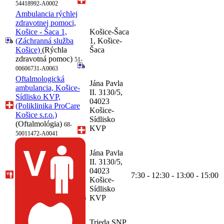
54418992-A0002
Ambulancia rýchlej
zdravotnej pomoci,
Košice - Šaca 1,
Košice-Šaca
(Záchranná služba
1, Košice-
Košice)
(Rýchla
Šaca
zdravotná pomoc)
51-
00606731-A0063
Oftalmologická
Jána Pavla
ambulancia, Košice-
II. 3130/5,
Sídlisko KVP,
04023
(Poliklinika ProCare
Košice-
Košice s.r.o.)
Sídlisko
(Oftalmológia)
68-
KVP
50011472-A0041
Všeobecná
ambulancia pre
Jána Pavla
dospelých, Košice-
II. 3130/5,
Sídlisko KVP,
04023
7:30 - 12:30 - 13:00 - 15:00
(Poliklinika ProCare
Košice-
Košice s.r.o.)
Sídlisko
(Všeobecné lekárstvo)
KVP
68-50011472-A0042
Ambulancia zubného
Trieda SNP