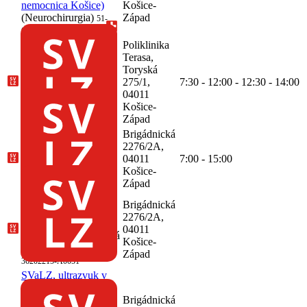
nemocnica Košice)
Košice-
(Neurochirurgia)
Západ
51-
00606715-A0075
Poliklinika
SVaLZ, rádiológia,
Terasa,
Košice-Západ,
Toryská
(Poliklinika Terasa
275/1,
7:30 - 12:00 - 12:30 - 14:00
s.r.o.)
(Rádiológia)
04011
68-
Košice-
36202215-A0031
Západ
SVaLZ, rádiológia,
Brigádnická
Košice-Západ,
2276/2A,
(Poliklinika Terasa
04011
7:00 - 15:00
s.r.o.)
(Rádiológia)
Košice-
68-
Západ
36202215-A0050
SVaLZ, funkčná
Brigádnická
diagnostika, Košice-
2276/2A,
Západ, (Poliklinika
04011
Terasa s.r.o.)
(Funkčná
Košice-
diagnostika)
68-
Západ
36202215-A0051
SVaLZ, ultrazvuk v
gynekológii a
pôrodníctve, Košice-
Brigádnická