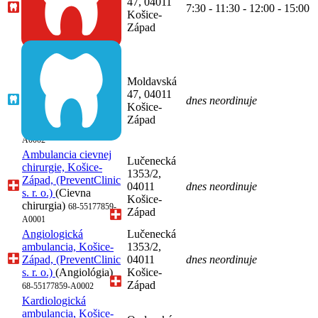
47, 04011
(DENTALORTHO
7:30 - 11:30 - 12:00 - 15:00
Košice-
s.r.o.)
(Zubné
Západ
lekárstvo)
51-53292421-
A0001
Ambulancia čeľustnej
ortopédie, Košice-
Moldavská
Západ,
47, 04011
(DENTALORTHO
dnes neordinuje
Košice-
s.r.o.)
(čeľustná
Západ
ortopédia)
51-53292421-
A0002
Ambulancia cievnej
Lučenecká
chirurgie, Košice-
1353/2,
Západ, (PreventClinic
04011
dnes neordinuje
s. r. o.)
(Cievna
Košice-
chirurgia)
68-55177859-
Západ
A0001
Angiologická
Lučenecká
ambulancia, Košice-
1353/2,
Západ, (PreventClinic
04011
dnes neordinuje
s. r. o.)
(Angiológia)
Košice-
Západ
68-55177859-A0002
Kardiologická
ambulancia, Košice-