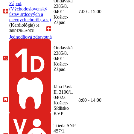
Ondavská
Západ,
2385/8,
(Východoslovenský
04011
7:00 - 15:00
ústav srdcových a
Košice-
cievnych chorôb, a.s.)
Západ
(Kardiológia)
51-
36601284-A0031
Jednodňová zdravotná
starostlivosť, cievna
chirurgia, Košice-
Ondavská
Západ,
2385/8,
(Východoslovenský
04011
ústav srdcových a
Košice-
cievnych chorôb, a.s.)
Západ
(Cievna chirurgia)
51-
36601284-A0032
Ambulancia zubného
Jána Pavla
lekárstva, Košice-
II. 3100/1,
Sídlisko KVP,
04023
8:00 - 14:00
(stomatologke s.r.o.)
Košice-
(Zubné lekárstvo)
Sídlisko
68-
KVP
55014488-A0001
Všeobecná
ambulancia pre deti a
Trieda SNP
dorast, Košice-Západ,
457/1,