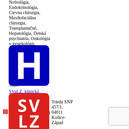
Nefrológia,
Endokrinológia,
Cievna chirurgia,
Maxilofaciálna
chirurgia,
Transplantačné,
Hepatológia, Detská
psychiatria, Onkológia
v gynekológii,
Pediatrická urológia,
Pediatrická
anestéziológia,
Arytmia a koronárna
jednotka, Onkológia v
chirurgii, Onkológia v
urológii)
51-00606707-
A0005
SVaLZ, klinická
imunológia a
alergológia, Košice-
Trieda SNP
Západ, (Univerzitná
457/1,
nemocnica L. Pasteura
04011
Košice)
(Klinická
Košice-
imunológia a
Západ
alergológia)
51-