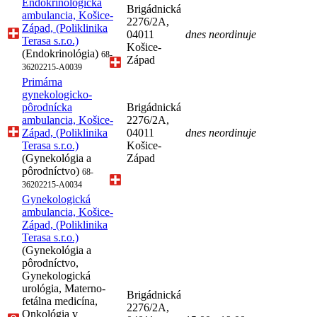
Endokrinologická
Brigádnická
ambulancia, Košice-
2276/2A,
Západ, (Poliklinika
04011
dnes neordinuje
Terasa s.r.o.)
Košice-
(Endokrinológia)
68-
Západ
36202215-A0039
Primárna
gynekologicko-
pôrodnícka
Brigádnická
ambulancia, Košice-
2276/2A,
Západ, (Poliklinika
04011
dnes neordinuje
Terasa s.r.o.)
Košice-
(Gynekológia a
Západ
pôrodníctvo)
68-
36202215-A0034
Gynekologická
ambulancia, Košice-
Západ, (Poliklinika
Terasa s.r.o.)
(Gynekológia a
pôrodníctvo,
Gynekologická
urológia, Materno-
Brigádnická
fetálna medicína,
2276/2A,
Onkológia v