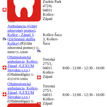
Zuzkin Park
lekárstva, Košice-
472/6,
Západ, (Dental One,
04011
s.r.o.)
(Zubné
Košice-
lekárstvo)
68-48035491-
Západ
A0002
Ambulancia rýchlej
zdravotnej pomoci,
Košice - Západ 3,
Košice-Šaca
(Záchranná služba
3, Košice-
Košice)
(Rýchla
Šaca
zdravotná pomoc)
51-
00606731-A0049
Oftalmologická
Toryská
ambulancia, Košice-
275/1,
Západ, (LEXUM
04011
8:00 - 12:00 - 12:30 - 16:00
Slovakia s.r.o.)
Košice-
(Oftalmológia)
51-
Západ
45321078-A0004
Oftalmologická
Toryská
ambulancia, Košice-
275/1,
Západ, (LEXUM
04011
8:00 - 12:00 - 12:30 - 16:00
Slovakia s.r.o.)
Košice-
(Oftalmológia)
51-
Západ
45321078-A0005