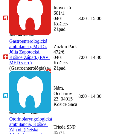
Ambulancia zubného
lekárstva, MUDr.
Inovecká
Dagmar Ledecká,
601/1,
Košice-Západ,
04011
8:00 - 15:00
(ZUBKY s. r. o.)
Košice-
(Zubné lekárstvo)
Západ
68-
36603449-A0002
Gastroenterologická
ambulancia, MUDr.
Zuzkin Park
Júlia Zapotocká,
472/6,
Košice-Západ, (PAV-
04011
7:00 - 14:30
MED s.r.o.)
Košice-
(Gastroenterológia)
Západ
68-
47175371-A0003
Ambulancia čeľustnej
ortopédie, MDDR.
Nám.
Diana Kováčiková,
Oceliarov
Košice-Šaca, (Santa
8:00 - 14:30
23, 04015
Apollonia s. r. o.)
Košice-Šaca
(čeľustná ortopédia)
68-47851040-A0002
Otorinolaryngologická
ambulancia, Košice-
Trieda SNP
Západ, (Detská
457/1,