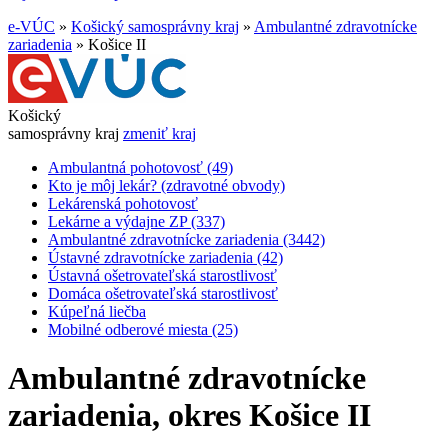
e-VÚC
»
Košický samosprávny kraj
»
Ambulantné zdravotnícke
zariadenia
»
Košice II
Košický
samosprávny kraj
zmeniť kraj
Ambulantná pohotovosť (49)
Kto je môj lekár? (zdravotné obvody)
Lekárenská pohotovosť
Lekárne a výdajne ZP (337)
Ambulantné zdravotnícke zariadenia (3442)
Ústavné zdravotnícke zariadenia (42)
Ústavná ošetrovateľská starostlivosť
Domáca ošetrovateľská starostlivosť
Kúpeľná liečba
Mobilné odberové miesta (25)
Ambulantné zdravotnícke
zariadenia,
okres Košice II