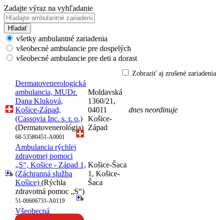
Zadajte výraz na vyhľadanie
Hľadať
všetky ambulantné zariadenia
všeobecné ambulancie pre dospelých
všeobecné ambulancie pre deti a dorast
Zobraziť aj zrušené zariadenia
Dermatovenerologická
ambulancia, MUDr.
Moldavská
Dana Kluková,
1360/21,
Košice-Západ,
04011
dnes neordinuje
(Cassovia Inc. s. r. o.)
Košice-
(Dermatovenerológia)
Západ
68-53580451-A0001
Ambulancia rýchlej
zdravotnej pomoci
„S“, Košice - Západ 1,
Košice-Šaca
(Záchranná služba
1, Košice-
Košice)
(Rýchla
Šaca
zdravotná pomoc „S“)
51-00606731-A0119
Všeobecná
ambulancia pre deti a