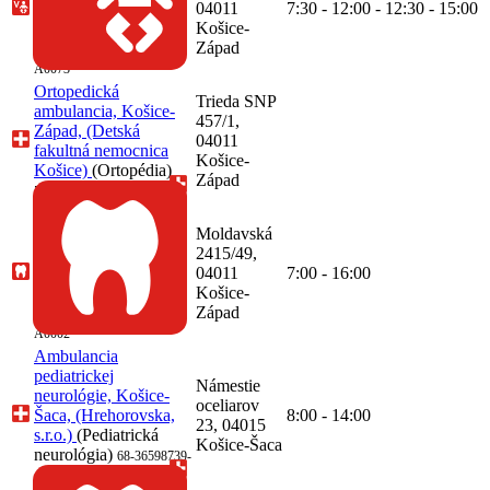
(Detská fakultná
04011
7:30 - 12:00 - 12:30 - 15:00
nemocnica Košice)
Košice-
(Pediatria)
Západ
51-00606715-
A0073
Ortopedická
Trieda SNP
ambulancia, Košice-
457/1,
Západ, (Detská
04011
fakultná nemocnica
Košice-
Košice)
(Ortopédia)
Západ
51-00606715-A0072
Ambulancia zubného
lekárstva, MDDr. Ján
Moldavská
Kolesár, Košice-
2415/49,
Západ, (S - Denta
04011
7:00 - 16:00
s.r.o.)
(Zubné
Košice-
lekárstvo)
Západ
68-47238542-
A0002
Ambulancia
pediatrickej
Námestie
neurológie, Košice-
oceliarov
Šaca, (Hrehorovska,
8:00 - 14:00
23, 04015
s.r.o.)
(Pediatrická
Košice-Šaca
neurológia)
68-36598739-
A0002