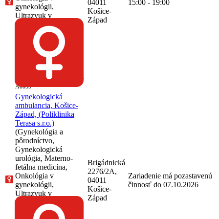
04011
15:00 - 19:00
gynekológii,
Košice-
Ultrazvuk v
Západ
gynekológii a
pôrodníctve,
Mamodiagnostika v
gynekológii,
Abdominálna
ultrasonografia u
dospelých)
68-36202215-
A0035
Gynekologická
ambulancia, Košice-
Západ, (Poliklinika
Terasa s.r.o.)
(Gynekológia a
pôrodníctvo,
Gynekologická
urológia, Materno-
Brigádnická
fetálna medicína,
2276/2A,
Onkológia v
Zariadenie má pozastavenú
04011
gynekológii,
činnosť do 07.10.2026
Košice-
Ultrazvuk v
Západ
gynekológii a
pôrodníctve,