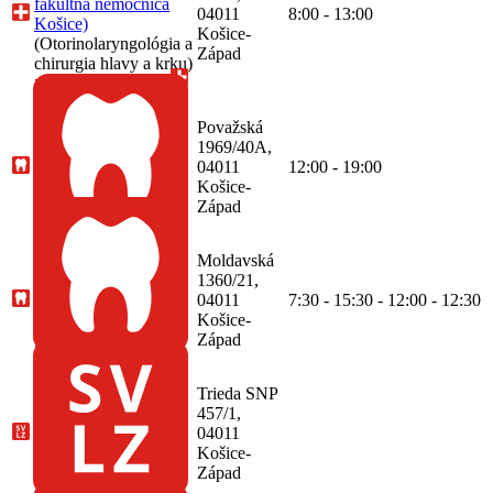
fakultná nemocnica
04011
8:00 - 13:00
Košice)
Košice-
(Otorinolaryngológia a
Západ
chirurgia hlavy a krku)
51-00606715-A0071
Ambulancia zubného
lekárstva, MDDr.
Považská
Andrea Stašková,
1969/40A,
Košice-Západ,
04011
12:00 - 19:00
(KEROdent s.r.o.)
Košice-
(Zubné lekárstvo)
Západ
68-
51921871-A0001
Ambulancia zubného
Moldavská
lekárstva, Košice-
1360/21,
Západ, (Ergomed
04011
7:30 - 15:30 - 12:00 - 12:30
Poliklinika, s.r.o.)
Košice-
(Zubné lekárstvo)
68-
Západ
36751103-A0041
SVaLZ, rádiológia,
Košice-Západ,
Trieda SNP
(Detská fakultná
457/1,
nemocnica Košice)
04011
(Rádiológia,
Košice-
Sonografia)
Západ
51-