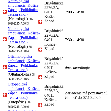
Neurologická
Brigádnická
ambulancia, Košice-
2276/2A,
Západ, (Poliklinika
04011
7:00 - 14:30
Terasa s.r.o.)
Košice-
(Neurológia)
68-
Západ
36202215-A0043
Neurologická
Brigádnická
ambulancia, Košice-
2276/2A,
Západ, (Poliklinika
04011
7:30 - 14:30
Terasa s.r.o.)
Košice-
(Neurológia)
68-
Západ
36202215-A0044
Oftalmologická
Brigádnická
ambulancia, Košice-
2276/2A,
Západ, (Poliklinika
04011
dnes neordinuje
Terasa s.r.o.)
Košice-
(Oftalmológia)
68-
Západ
36202215-A0045
Ortopedická
Brigádnická
ambulancia, Košice-
2276/2A,
Západ, (Poliklinika
Zariadenie má pozastavenú
04011
Terasa s.r.o.)
činnosť do 07.10.2026
Košice-
(Ortopédia)
68-
Západ
36202215-A0046