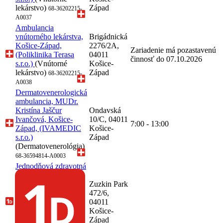
lekárstvo)
Západ
68-36202215-
A0037
Ambulancia
vnútorného lekárstva,
Brigádnická
Košice-Západ,
2276/2A,
Zariadenie má pozastavenú
(Poliklinika Terasa
04011
činnosť do 07.10.2026
s.r.o.)
(Vnútorné
Košice-
lekárstvo)
Západ
68-36202215-
A0038
Dermatovenerologická
ambulancia, MUDr.
Kristína Jaščur
Ondavská
Ivančová, Košice-
10/C, 04011
7:00 - 13:00
Západ, (IVAMEDIC
Košice-
s.r.o.)
Západ
(Dermatovenerológia)
68-36594814-A0003
Jednodňová zdravotná
starostlivosť,
gastroenterológia,
Zuzkin Park
MUDr. Júlia
472/6,
Zapotocká, Košice-
04011
Západ, (PAV-MED
Košice-
s.r.o.)
Západ