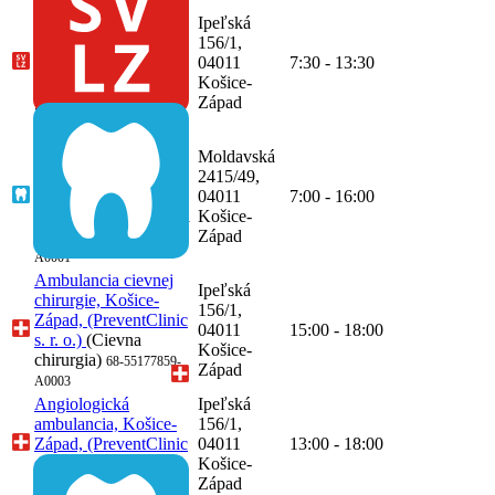
SVaLZ, rádiológia,
Ipeľská
MUDr. Adam Kuriec,
156/1,
Košice-Západ,
04011
7:30 - 13:30
(PreventClinic s. r. o.)
Košice-
(Rádiológia)
68-
Západ
55177859-A0005
Ambulancia dentálnej
hygieny, Bc. Lenka
Moldavská
Cupráková , Košice-
2415/49,
Západ, (Bc. Lenka
04011
7:00 - 16:00
Cupráková)
(Dentálna
Košice-
hygiena)
Západ
68-56129271-
A0001
Ambulancia cievnej
Ipeľská
chirurgie, Košice-
156/1,
Západ, (PreventClinic
04011
15:00 - 18:00
s. r. o.)
(Cievna
Košice-
chirurgia)
68-55177859-
Západ
A0003
Angiologická
Ipeľská
ambulancia, Košice-
156/1,
Západ, (PreventClinic
04011
13:00 - 18:00
s. r. o.)
(Angiológia)
Košice-
Západ
68-55177859-A0004