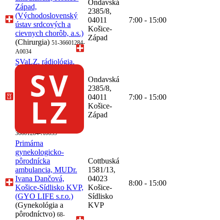
Ondavská
Západ,
2385/8,
(Východoslovenský
04011
7:00 - 15:00
ústav srdcových a
Košice-
cievnych chorôb, a.s.)
Západ
(Chirurgia)
51-36601284-
A0034
SVaLZ, rádiológia,
Košice-Západ,
(Východoslovenský
Ondavská
ústav srdcových a
2385/8,
cievnych chorôb, a.s.)
04011
7:00 - 15:00
(Rádiológia,
Košice-
Magnetická
Západ
rezonancia)
51-
36601284-A0035
Primárna
gynekologicko-
pôrodnícka
Cottbuská
ambulancia, MUDr.
1581/13,
Ivana Dančová,
04023
8:00 - 15:00
Košice-Sídlisko KVP,
Košice-
(GYO LIFE s.r.o.)
Sídlisko
(Gynekológia a
KVP
pôrodníctvo)
68-