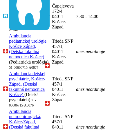
Ambulancia dentálnej
Čapajevova
hygieny, Košice-
172/4,
Západ, (DENTSTAR,
04011
7:30 - 14:00
s.r.o.)
(Dentálna
Košice-
hygiena)
68-46614648-
Západ
A0002
Ambulancia
pediatrickej urológie,
Trieda SNP
Košice-Západ,
457/1,
(Detská fakultná
04011
dnes neordinuje
nemocnica Košice)
Košice-
(Pediatrická urológia)
Západ
51-00606715-A0074
Ambulancia detskej
psychiatrie, Košice-
Trieda SNP
Západ, (Detská
457/1,
fakultná nemocnica
04011
dnes neordinuje
Košice)
(Detská
Košice-
psychiatria)
Západ
51-
00606715-A0076
Ambulancia
neurochirurgická,
Trieda SNP
Košice-Západ,
457/1,
(Detská fakultná
04011
dnes neordinuje