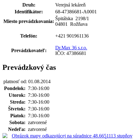
Druh:
Verejná lekáreň
Identifikátor:
68-47386681-A0001
Špitálska 2198
/
1
Miesto prevádzkovania:
04801 Rožňava
Telefón:
+421 901961136
Dr.Max 36 s.r.o.
Prevádzkovateľ:
IČO: 47386681
Prevádzkový čas
platnosť od: 01.08.2014
Pondelok:
7:30-16:00
Utorok:
7:30-16:00
Streda:
7:30-16:00
Štvrtok:
7:30-16:00
Piatok:
7:30-16:00
Sobota:
zatvorené
Nedeľa:
zatvorené