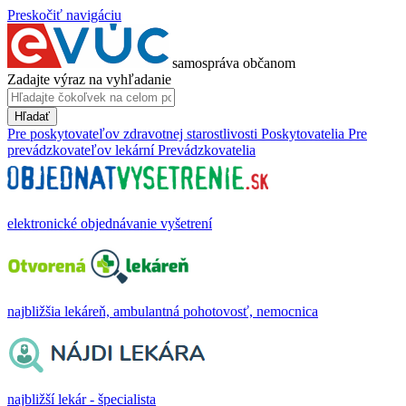
Preskočiť navigáciu
samospráva občanom
Zadajte výraz na vyhľadanie
Hľadať
Pre poskytovateľov zdravotnej starostlivosti
Poskytovatelia
Pre
prevádzkovateľov lekární
Prevádzkovatelia
elektronické objednávanie vyšetrení
najbližšia lekáreň, ambulantná pohotovosť, nemocnica
najbližší lekár - špecialista