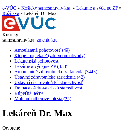
e-VÚC
»
Košický samosprávny kraj
»
Lekárne a výdajne ZP
»
Rožňava
»
Lekáreň Dr. Max
Košický
samosprávny kraj
zmeniť kraj
Ambulantná pohotovosť (49)
Kto je môj lekár? (zdravotné obvody)
Lekárenská pohotovosť
Lekárne a výdajne ZP (338)
Ambulantné zdravotnícke zariadenia (3443)
Ústavné zdravotnícke zariadenia (42)
Ústavná ošetrovateľská starostlivosť
Domáca ošetrovateľská starostlivosť
Kúpeľná liečba
Mobilné odberové miesta (25)
Lekáreň Dr. Max
Otvorené