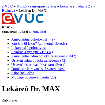
e-VÚC
»
Košický samosprávny kraj
»
Lekárne a výdajne ZP
»
Rožňava
»
Lekáreň Dr. MAX
Košický
samosprávny kraj
zmeniť kraj
Ambulantná pohotovosť (49)
Kto je môj lekár? (zdravotné obvody)
Lekárenská pohotovosť
Lekárne a výdajne ZP (337)
Ambulantné zdravotnícke zariadenia (3442)
Ústavné zdravotnícke zariadenia (42)
Ústavná ošetrovateľská starostlivosť
Domáca ošetrovateľská starostlivosť
Kúpeľná liečba
Mobilné odberové miesta (25)
Lekáreň Dr. MAX
Zatvorené