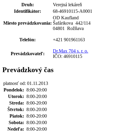
Druh:
Verejná lekáreň
Identifikátor:
68-46910115-A0001
OD Kaufland
Miesto prevádzkovania:
Šafárikova 442
/
114
04801 Rožňava
Telefón:
+421 901961163
Dr.Max 704 s. r. o.
Prevádzkovateľ:
IČO: 46910115
Prevádzkový čas
platnosť od: 01.11.2013
Pondelok:
8:00-20:00
Utorok:
8:00-20:00
Streda:
8:00-20:00
Štvrtok:
8:00-20:00
Piatok:
8:00-20:00
Sobota:
8:00-20:00
Nedeľa:
8:00-20:00