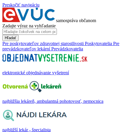
Preskočiť navigáciu
samospráva občanom
Zadajte výraz na vyhľadanie
Hľadať
Pre poskytovateľov zdravotnej starostlivosti
Poskytovatelia
Pre
prevádzkovateľov lekární
Prevádzkovatelia
elektronické objednávanie vyšetrení
najbližšia lekáreň, ambulantná pohotovosť, nemocnica
najbližší lekár - špecialista