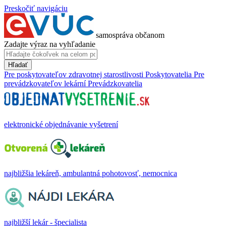
Preskočiť navigáciu
samospráva občanom
Zadajte výraz na vyhľadanie
Hľadať
Pre poskytovateľov zdravotnej starostlivosti
Poskytovatelia
Pre
prevádzkovateľov lekární
Prevádzkovatelia
elektronické objednávanie vyšetrení
najbližšia lekáreň, ambulantná pohotovosť, nemocnica
najbližší lekár - špecialista