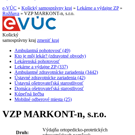
e-VÚC
»
Košický samosprávny kraj
»
Lekárne a výdajne ZP
»
Rožňava
»
VZP MARKONT-n, s.r.o.
Košický
samosprávny kraj
zmeniť kraj
Ambulantná pohotovosť (49)
Kto je môj lekár? (zdravotné obvody)
Lekárenská pohotovosť
Lekárne a výdajne ZP (337)
Ambulantné zdravotnícke zariadenia (3442)
Ústavné zdravotnícke zariadenia (42)
Ústavná ošetrovateľská starostlivosť
Domáca ošetrovateľská starostlivosť
Kúpeľná liečba
Mobilné odberové miesta (25)
VZP MARKONT-n, s.r.o.
Výdajňa ortopedicko-protetických
Druh: