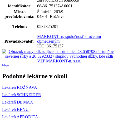
zdravotníckych pomôcok
Identifikátor:
68-36175137-A0001
Miesto
Štítnická 263
/
9
prevádzkovania:
04801 Rožňava
Telefón:
0587325201
MARKONT- n, spoločnosť s ručením
Prevádzkovateľ:
obmedzeným
IČO: 36175137
Mapa
Podobné lekárne v okolí
Lekáreň ROŽŇAVA
Lekáreň SCHNEIDER
Lekáreň Dr. MAX
Lekáreň BENU
Lekáreň AFRODITA