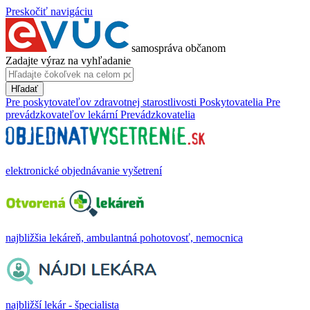
Preskočiť navigáciu
samospráva občanom
Zadajte výraz na vyhľadanie
Hľadať
Pre poskytovateľov zdravotnej starostlivosti
Poskytovatelia
Pre
prevádzkovateľov lekární
Prevádzkovatelia
elektronické objednávanie vyšetrení
najbližšia lekáreň, ambulantná pohotovosť, nemocnica
najbližší lekár - špecialista