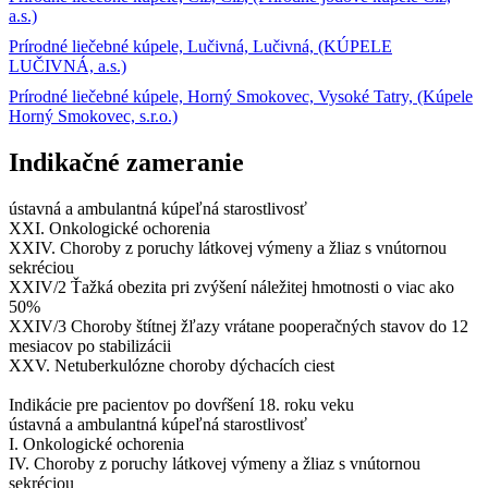
a.s.)
Prírodné liečebné kúpele, Lučivná, Lučivná, (KÚPELE
LUČIVNÁ, a.s.)
Prírodné liečebné kúpele, Horný Smokovec, Vysoké Tatry, (Kúpele
Horný Smokovec, s.r.o.)
Indikačné zameranie
ústavná a ambulantná kúpeľná starostlivosť
XXI. Onkologické ochorenia
XXIV. Choroby z poruchy látkovej výmeny a žliaz s vnútornou
sekréciou
XXIV/2 Ťažká obezita pri zvýšení náležitej hmotnosti o viac ako
50%
XXIV/3 Choroby štítnej žľazy vrátane pooperačných stavov do 12
mesiacov po stabilizácii
XXV. Netuberkulózne choroby dýchacích ciest
Indikácie pre pacientov po dovŕšení 18. roku veku
ústavná a ambulantná kúpeľná starostlivosť
I. Onkologické ochorenia
IV. Choroby z poruchy látkovej výmeny a žliaz s vnútornou
sekréciou