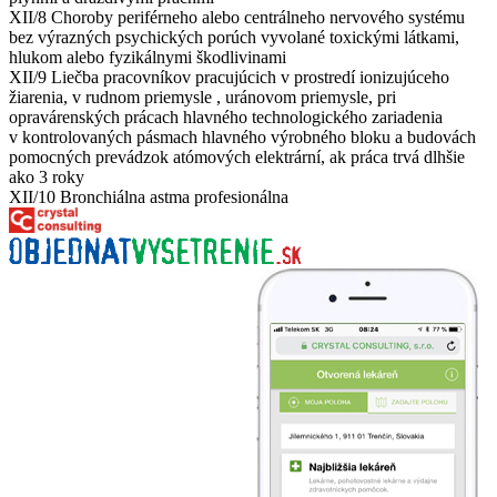
XII/8 Choroby periférneho alebo centrálneho nervového systému
bez výrazných psychických porúch vyvolané toxickými látkami,
hlukom alebo fyzikálnymi škodlivinami
XII/9 Liečba pracovníkov pracujúcich v prostredí ionizujúceho
žiarenia, v rudnom priemysle , uránovom priemysle, pri
opravárenských prácach hlavného technologického zariadenia
v kontrolovaných pásmach hlavného výrobného bloku a budovách
pomocných prevádzok atómových elektrární, ak práca trvá dlhšie
ako 3 roky
XII/10 Bronchiálna astma profesionálna