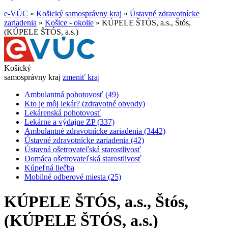
e-VÚC
»
Košický samosprávny kraj
»
Ústavné zdravotnícke
zariadenia
»
Košice - okolie
»
KÚPELE ŠTÓS, a.s., Štós,
(KÚPELE ŠTÓS, a.s.)
Košický
samosprávny kraj
zmeniť kraj
Ambulantná pohotovosť (49)
Kto je môj lekár? (zdravotné obvody)
Lekárenská pohotovosť
Lekárne a výdajne ZP (337)
Ambulantné zdravotnícke zariadenia (3442)
Ústavné zdravotnícke zariadenia (42)
Ústavná ošetrovateľská starostlivosť
Domáca ošetrovateľská starostlivosť
Kúpeľná liečba
Mobilné odberové miesta (25)
KÚPELE ŠTÓS, a.s., Štós,
(KÚPELE ŠTÓS, a.s.)