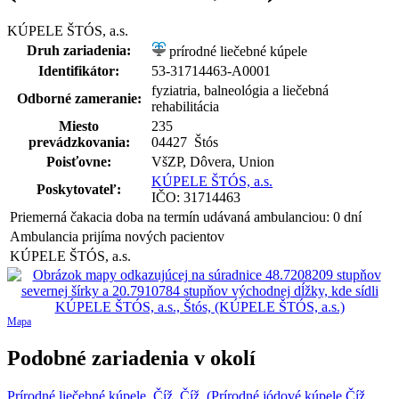
KÚPELE ŠTÓS, a.s.
Druh zariadenia:
prírodné liečebné kúpele
Identifikátor:
53-31714463-A0001
fyziatria, balneológia a liečebná
Odborné zameranie:
rehabilitácia
Miesto
235
prevádzkovania:
04427 Štós
Poisťovne:
VšZP, Dôvera, Union
KÚPELE ŠTÓS, a.s.
Poskytovateľ:
IČO: 31714463
Priemerná čakacia doba na termín udávaná ambulanciou: 0 dní
Ambulancia prijíma nových pacientov
KÚPELE ŠTÓS, a.s.
Mapa
Podobné zariadenia v okolí
Prírodné liečebné kúpele, Číž, Číž, (Prírodné jódové kúpele Číž,