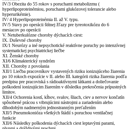
IV/3 Obezita do 55 rokov s poruchami metabolizmu (
hyperlipoproteinémiou, poruchami glukózovej tolerancie alebo
hyperurikémie).
IV/ 4 Hyperlipoproteinémia II. až V. typu.
IV/5 Stavy po operácii štítnej žľazy pre tyreotoxikózu do 6
mesiacov po operácii
V. Netuberkulózne choroby dýchacích ciest:
IX. Duševné choroby
IX/1 Neurózy a iné nepsychotické reaktívne poruchy po intenzívnej
systematickej psychiatrickej liečbe
XI. Ženské choroby
XI/6 Klimakterický syndróm
XII. Choroby z povolania
XII/1 Liečba pracovníkov vystavených riziku ionizujúceho žiarenia
po 10 rokoch expozície v II. alebo III. kategórii rizika žiarenia podľa
predpisu pre pracoviská s rádioaktívnymi látkami a doliečovanie
poškodení ionizujúcim žiarením v dôsledku prekročenia prípustných
limitov.
XII/4 Ochorenia kostí, kĺbov, svalov, šliach, ciev a nervov končatín
spôsobené prácou s vibrujúcimi nástrojmi a zariadením alebo
dlhodobým nadmerným jednostranným preťažením
XII/5 Pneumokonióza všetkých štádií s poruchou ventilačnej
funkcie
XII/6 Následky poškodenia dýchacích ciest leptavými parami,
plynmi a dráždivými prachmi