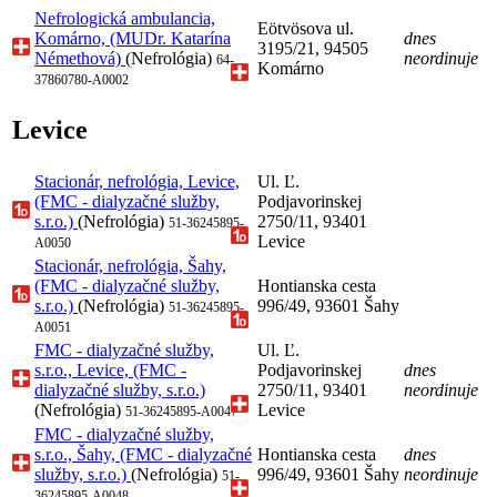
Nefrologická ambulancia,
Eötvösova ul.
Komárno, (MUDr. Katarína
dnes
3195/21, 94505
Némethová)
(Nefrológia)
neordinuje
64-
Komárno
37860780-A0002
Levice
Stacionár, nefrológia, Levice,
Ul. Ľ.
(FMC - dialyzačné služby,
Podjavorinskej
s.r.o.)
(Nefrológia)
2750/11, 93401
51-36245895-
Levice
A0050
Stacionár, nefrológia, Šahy,
(FMC - dialyzačné služby,
Hontianska cesta
s.r.o.)
(Nefrológia)
996/49, 93601 Šahy
51-36245895-
A0051
FMC - dialyzačné služby,
Ul. Ľ.
s.r.o., Levice, (FMC -
Podjavorinskej
dnes
dialyzačné služby, s.r.o.)
2750/11, 93401
neordinuje
(Nefrológia)
Levice
51-36245895-A0047
FMC - dialyzačné služby,
s.r.o., Šahy, (FMC - dialyzačné
Hontianska cesta
dnes
služby, s.r.o.)
(Nefrológia)
996/49, 93601 Šahy
neordinuje
51-
36245895-A0048