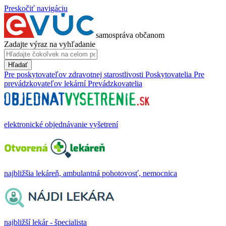
Preskočiť navigáciu
samospráva občanom
Zadajte výraz na vyhľadanie
Hľadať
Pre poskytovateľov zdravotnej starostlivosti
Poskytovatelia
Pre
prevádzkovateľov lekární
Prevádzkovatelia
elektronické objednávanie vyšetrení
najbližšia lekáreň, ambulantná pohotovosť, nemocnica
najbližší lekár - špecialista