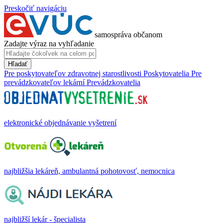
Preskočiť navigáciu
samospráva občanom
Zadajte výraz na vyhľadanie
Hľadať
Pre poskytovateľov zdravotnej starostlivosti
Poskytovatelia
Pre
prevádzkovateľov lekární
Prevádzkovatelia
elektronické objednávanie vyšetrení
najbližšia lekáreň, ambulantná pohotovosť, nemocnica
najbližší lekár - špecialista