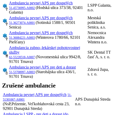
Ambulancia pevnej APS pre dospelých
LSPP Galanta,
(Hodská ulica 373/38, 92401
51-45736995-A0002
n.o.
Galanta)
Ambulancia pevnej APS pre dospelých
Mestská
(Sotinská 1588/1, 90501
poliklinika
51-36273074-A0001
Senica)
Senica, a.s.
Ambulancia pevnej APS pre dospelých
Nemocnica
(Winterova 1780/66, 92101
Alexandra
51-36084221-A0003
Piešťany)
Wintera n.o.
Ambulancia zubno–lekárskej pohotovostnej
služby
SK Dental TT
(Novomestská ulica 9942/8,
časť A, s. r. o.
62-55228518-A0007
91701 Trnava)
Ambulancia pevnej APS pre deti a dorast
Zdravá župa,
(Starohájska ulica 436/1,
51-53708997-A0003
s. r. o.
91701 Trnava)
Zrušené ambulancie
Ambulancia pevnej APS pre dospelých
51-
APS Dunajská Streda
51301067-A0001
(NsP,Prízemie, Veľkoblahovská cesta 23,
n.o.
92901 Dunajská Streda)
Ambulancia LSPP - pre deti a dorast (do