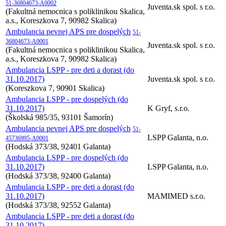
51-36804673-A0002
Juventa.sk spol. s r.o.
(Fakultná nemocnica s poliklinikou Skalica,
a.s., Koreszkova 7, 90982 Skalica)
Ambulancia pevnej APS pre dospelých
51-
36804673-A0001
Juventa.sk spol. s r.o.
(Fakultná nemocnica s poliklinikou Skalica,
a.s., Koreszkova 7, 90982 Skalica)
Ambulancia LSPP - pre deti a dorast (do
31.10.2017)
Juventa.sk spol. s r.o.
(Koreszkova 7, 90901 Skalica)
Ambulancia LSPP - pre dospelých (do
31.10.2017)
K Gryf, s.r.o.
(Školská 985/35, 93101 Šamorín)
Ambulancia pevnej APS pre dospelých
51-
LSPP Galanta, n.o.
45736995-A0001
(Hodská 373/38, 92401 Galanta)
Ambulancia LSPP - pre dospelých (do
31.10.2017)
LSPP Galanta, n.o.
(Hodská 373/38, 92400 Galanta)
Ambulancia LSPP - pre deti a dorast (do
31.10.2017)
MAMIMED s.r.o.
(Hodská 373/38, 92552 Galanta)
Ambulancia LSPP - pre deti a dorast (do
31.10.2017)