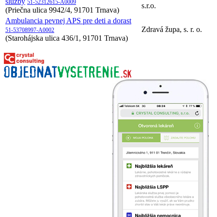
služby
51-52312615-A0009
s.r.o.
(Priečna ulica 9942/4, 91701 Trnava)
Ambulancia pevnej APS pre deti a dorast
Zdravá župa, s. r. o.
51-53708997-A0002
(Starohájska ulica 436/1, 91701 Trnava)