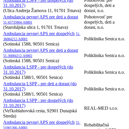
Ambulancia LSPP - pre dospelých (do
Pohotovosť pre
31.10.2017)
dospelých, deti a
(Ulica Andreja Žarnova 11, 91701 Trnava)
dorast, n.o.
Ambulancia pevnej APS pre deti a dorast
Pohotovosť pre
dospelých, deti a
51-45735964-A0001
(Starohájska ulica 1, 91701 Trnava)
dorast, n.o.
Ambulancia pevnej APS pre dospelých
51-
Poliklinika Senica n.o.
36084212-A0001
(Sotinská 1588, 90501 Senica)
Ambulancia pevnej APS pre deti a dorast
Poliklinika Senica n.o.
51-36084212-A0002
(Sotinská 1588, 90501 Senica)
Ambulancia LSPP - pre dospelých (do
31.10.2017)
Poliklinika Senica n.o.
(Sotinská 1588/1, 90501 Senica)
Ambulancia LSPP - pre deti a dorast (do
31.10.2017)
Poliklinika Senica n.o.
(Sotinská 1588/1, 90501 Senica)
Ambulancia LSPP - pre dospelých (do
31.10.2017)
REAL-MED s.r.o.
(Veľkoblahovská cesta, 92901 Dunajská
Streda)
Ambulancia pevnej APS pre dospelých
51-
Rehabilitačná
51901366-A0001