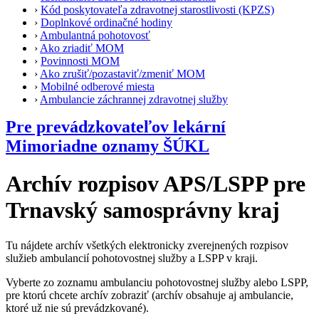
›
Kód poskytovateľa zdravotnej starostlivosti (KPZS)
›
Doplnkové ordinačné hodiny
›
Ambulantná pohotovosť
›
Ako zriadiť MOM
›
Povinnosti MOM
›
Ako zrušiť/pozastaviť/zmeniť MOM
›
Mobilné odberové miesta
›
Ambulancie záchrannej zdravotnej služby
Pre prevádzkovateľov lekární
Mimoriadne oznamy ŠÚKL
Archív rozpisov APS/LSPP pre
Trnavský samosprávny kraj
Tu nájdete archív všetkých elektronicky zverejnených rozpisov
služieb ambulancií pohotovostnej služby a LSPP v kraji.
Vyberte zo zoznamu ambulanciu pohotovostnej služby alebo LSPP,
pre ktorú chcete archív zobraziť (archív obsahuje aj ambulancie,
ktoré už nie sú prevádzkované).