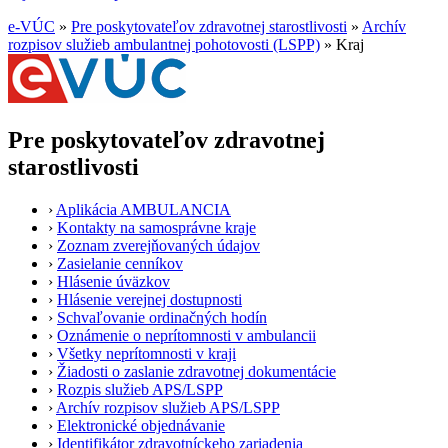
e-VÚC
»
Pre poskytovateľov zdravotnej starostlivosti
»
Archív
rozpisov služieb ambulantnej pohotovosti (LSPP)
»
Kraj
Pre poskytovateľov zdravotnej
starostlivosti
›
Aplikácia AMBULANCIA
›
Kontakty na samosprávne kraje
›
Zoznam zverejňovaných údajov
›
Zasielanie cenníkov
›
Hlásenie úväzkov
›
Hlásenie verejnej dostupnosti
›
Schvaľovanie ordinačných hodín
›
Oznámenie o neprítomnosti v ambulancii
›
Všetky neprítomnosti v kraji
›
Žiadosti o zaslanie zdravotnej dokumentácie
›
Rozpis služieb APS/LSPP
›
Archív rozpisov služieb APS/LSPP
›
Elektronické objednávanie
›
Identifikátor zdravotníckeho zariadenia