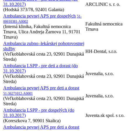
31.10.2017)
ARCLINIC s. r. o.
(Hodská 373/78, 92401 Galanta)
Ambulancia pevnej APS pre dospelých
51-
00610381-A0002
Fakultná nemocnica
(Interná klinika, Fakultná nemocnica
Trnava
Trnava, Ulica Andreja Žarnova 11, 91701
Trnava)
Ambulancia zubno–lekárskej pohotovostnej
služby
HH-Dental, s.r.o.
(Veľkoblahovská cesta 23, 92901 Dunajská
Streda)
Ambulancia LSPP - pre deti a dorast (do
31.10.2017)
Juvenalia, s.r.o.
(Veľkoblahovská cesta 23, 92901 Dunajská
Streda)
Ambulancia pevnej APS pre deti a dorast
51-36271012-A0001
Juvenalia, s.r.o.
(Veľkoblahovská cesta 23, 92901 Dunajská
Streda)
Ambulancia LSPP - pre dospelých (do
31.10.2017)
Juventa.sk spol. s r.o.
(Koreszkova 7, 90901 Skalica)
Ambulancia pevnej APS pre deti a dorast