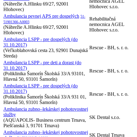
nemocnica AGEL
(Nábrežie A.Hlinku 69/27, 92001
Hlohovec s.r.o.
Hlohovec)
Ambulancia pevnej APS pre dospelých
51-
Rehabilitačná
51901366-A0003
nemocnica AGEL
(Nábrežie A.Hlinku 69/27, 92001
Hlohovec s.r.o.
Hlohovec)
Ambulancia LSPP - pre dospelých (do
31.10.2017)
Rescue - BH, s. r. o.
(Veľkoblahovská cesta 23, 92901 Dunajská
Streda)
Ambulancia LSPP - pre deti a dorast (do
31.10.2017)
Rescue - BH, s. r. o.
(Poliklinika Šamorín Školská 33/A 93101,
Hlavná 50, 93101 Šamorín)
Ambulancia LSPP - pre dospelých (do
31.10.2017)
Rescue - BH, s. r. o.
(Poliklinika Šamorín Školská 33/A 931 01,
Hlavná 50, 93101 Šamorín)
Ambulancia zubno–lekárskej pohotovostnej
služby
SK Dental s.r.o.
(AQUAPOLIS- Business centrum Trnava,
Piešťanská 3, 91701 Trnava)
Ambulancia zubno–lekárskej pohotovostnej
SK Dental Trnava