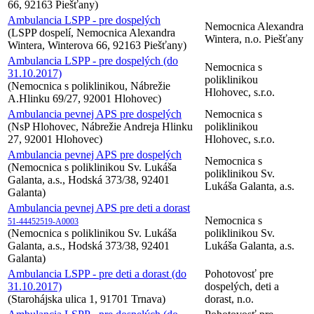
66, 92163 Piešťany)
Ambulancia LSPP - pre dospelých
Nemocnica Alexandra
(LSPP dospelí, Nemocnica Alexandra
Wintera, n.o. Piešťany
Wintera, Winterova 66, 92163 Piešťany)
Ambulancia LSPP - pre dospelých (do
Nemocnica s
31.10.2017)
poliklinikou
(Nemocnica s poliklinikou, Nábrežie
Hlohovec, s.r.o.
A.Hlinku 69/27, 92001 Hlohovec)
Ambulancia pevnej APS pre dospelých
Nemocnica s
(NsP Hlohovec, Nábrežie Andreja Hlinku
poliklinikou
27, 92001 Hlohovec)
Hlohovec, s.r.o.
Ambulancia pevnej APS pre dospelých
Nemocnica s
(Nemocnica s poliklinikou Sv. Lukáša
poliklinikou Sv.
Galanta, a.s., Hodská 373/38, 92401
Lukáša Galanta, a.s.
Galanta)
Ambulancia pevnej APS pre deti a dorast
Nemocnica s
51-44452519-A0003
(Nemocnica s poliklinikou Sv. Lukáša
poliklinikou Sv.
Galanta, a.s., Hodská 373/38, 92401
Lukáša Galanta, a.s.
Galanta)
Ambulancia LSPP - pre deti a dorast (do
Pohotovosť pre
31.10.2017)
dospelých, deti a
(Starohájska ulica 1, 91701 Trnava)
dorast, n.o.