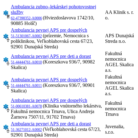
Ambulancia zubno–lekárskej pohotovostnej
služby
AA Klinik s. r.
(Hviezdoslavova 1742/10,
o.
62-47390352-A0006
90885 Holíč)
Ambulancia pevnej APS pre dospelých
(prízemie, Nemocnica s
APS Dunajská
51-51301067-A0002
poliklinikou, Veľkoblahovská cesta 67/23,
Streda n.o.
92901 Dunajská Streda)
Fakultná
Ambulancia pevnej APS pre deti a dorast
nemocnica
(Koreszkova 936/7, 90982
51-44444761-A0010
AGEL Skalica
Skalica)
a.s.
Fakultná
Ambulancia pevnej APS pre dospelých
nemocnica
(Koreszkova 936/7, 90901
51-44444761-A0011
AGEL Skalica
Skalica)
a.s.
Ambulancia pevnej APS pre dospelých
Fakultná
(Klinika vnútorného lekárstva,
51-00610381-A0078
nemocnica
Fakultná nemocnica Trnava, Ulica Andreja
Trnava
Žarnova 7507/11, 91702 Trnava)
Ambulancia pevnej APS pre deti a dorast
Juvenalia,
(Veľkoblahovská cesta 67/23,
51-36271012-A0002
s.r.o.
92901 Dunajská Streda)