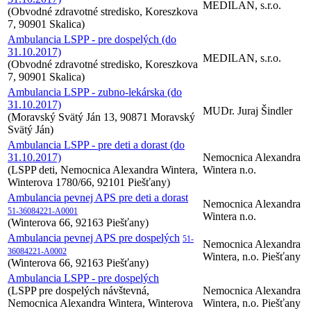
MEDILAN, s.r.o.
(Obvodné zdravotné stredisko, Koreszkova
7, 90901 Skalica)
Ambulancia LSPP - pre dospelých (do
31.10.2017)
MEDILAN, s.r.o.
(Obvodné zdravotné stredisko, Koreszkova
7, 90901 Skalica)
Ambulancia LSPP - zubno-lekárska (do
31.10.2017)
MUDr. Juraj Šindler
(Moravský Svätý Ján 13, 90871 Moravský
Svätý Ján)
Ambulancia LSPP - pre deti a dorast (do
31.10.2017)
Nemocnica Alexandra
(LSPP deti, Nemocnica Alexandra Wintera,
Wintera n.o.
Winterova 1780/66, 92101 Piešťany)
Ambulancia pevnej APS pre deti a dorast
Nemocnica Alexandra
51-36084221-A0001
Wintera n.o.
(Winterova 66, 92163 Piešťany)
Ambulancia pevnej APS pre dospelých
51-
Nemocnica Alexandra
36084221-A0002
Wintera, n.o. Piešťany
(Winterova 66, 92163 Piešťany)
Ambulancia LSPP - pre dospelých
(LSPP pre dospelých návštevná,
Nemocnica Alexandra
Nemocnica Alexandra Wintera, Winterova
Wintera, n.o. Piešťany