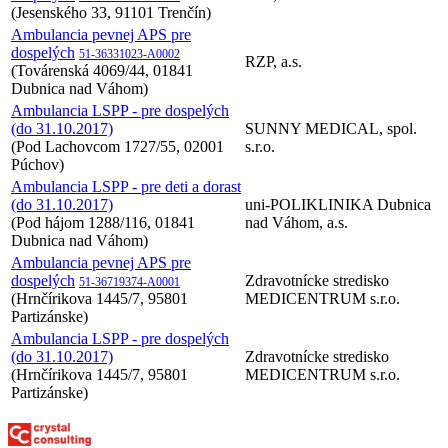
(Jesenského 33, 91101 Trenčín)
Ambulancia pevnej APS pre
dospelých
51-36331023-A0002
RZP, a.s.
(Továrenská 4069/44, 01841
Dubnica nad Váhom)
Ambulancia LSPP - pre dospelých
(do 31.10.2017)
SUNNY MEDICAL, spol.
(Pod Lachovcom 1727/55, 02001
s.r.o.
Púchov)
Ambulancia LSPP - pre deti a dorast
(do 31.10.2017)
uni-POLIKLINIKA Dubnica
(Pod hájom 1288/116, 01841
nad Váhom, a.s.
Dubnica nad Váhom)
Ambulancia pevnej APS pre
dospelých
Zdravotnícke stredisko
51-36719374-A0001
(Hrnčírikova 1445/7, 95801
MEDICENTRUM s.r.o.
Partizánske)
Ambulancia LSPP - pre dospelých
(do 31.10.2017)
Zdravotnícke stredisko
(Hrnčírikova 1445/7, 95801
MEDICENTRUM s.r.o.
Partizánske)