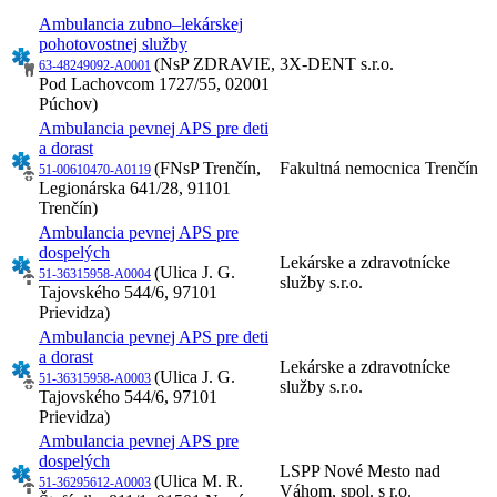
Ambulancia zubno–lekárskej
pohotovostnej služby
(NsP ZDRAVIE,
3X-DENT s.r.o.
63-48249092-A0001
Pod Lachovcom 1727/55, 02001
Púchov)
Ambulancia pevnej APS pre deti
a dorast
(FNsP Trenčín,
Fakultná nemocnica Trenčín
51-00610470-A0119
Legionárska 641/28, 91101
Trenčín)
Ambulancia pevnej APS pre
dospelých
Lekárske a zdravotnícke
(Ulica J. G.
51-36315958-A0004
služby s.r.o.
Tajovského 544/6, 97101
Prievidza)
Ambulancia pevnej APS pre deti
a dorast
Lekárske a zdravotnícke
(Ulica J. G.
51-36315958-A0003
služby s.r.o.
Tajovského 544/6, 97101
Prievidza)
Ambulancia pevnej APS pre
dospelých
LSPP Nové Mesto nad
(Ulica M. R.
51-36295612-A0003
Váhom, spol. s r.o.