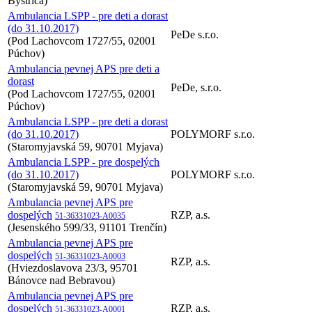
Bystrica)
Ambulancia LSPP - pre deti a dorast
(do 31.10.2017)
PeDe s.r.o.
(Pod Lachovcom 1727/55, 02001
Púchov)
Ambulancia pevnej APS pre deti a
dorast
PeDe, s.r.o.
(Pod Lachovcom 1727/55, 02001
Púchov)
Ambulancia LSPP - pre deti a dorast
(do 31.10.2017)
POLYMORF s.r.o.
(Staromyjavská 59, 90701 Myjava)
Ambulancia LSPP - pre dospelých
(do 31.10.2017)
POLYMORF s.r.o.
(Staromyjavská 59, 90701 Myjava)
Ambulancia pevnej APS pre
dospelých
RZP, a.s.
51-36331023-A0035
(Jesenského 599/33, 91101 Trenčín)
Ambulancia pevnej APS pre
dospelých
51-36331023-A0003
RZP, a.s.
(Hviezdoslavova 23/3, 95701
Bánovce nad Bebravou)
Ambulancia pevnej APS pre
dospelých
RZP, a.s.
51-36331023-A0001