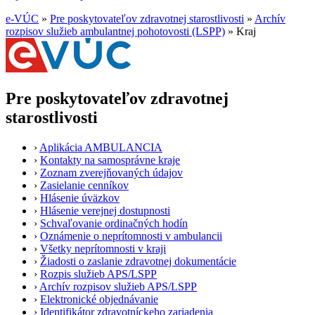
e-VÚC
»
Pre poskytovateľov zdravotnej starostlivosti
»
Archív
rozpisov služieb ambulantnej pohotovosti (LSPP)
»
Kraj
Pre poskytovateľov zdravotnej
starostlivosti
›
Aplikácia AMBULANCIA
›
Kontakty na samosprávne kraje
›
Zoznam zverejňovaných údajov
›
Zasielanie cenníkov
›
Hlásenie úväzkov
›
Hlásenie verejnej dostupnosti
›
Schvaľovanie ordinačných hodín
›
Oznámenie o neprítomnosti v ambulancii
›
Všetky neprítomnosti v kraji
›
Žiadosti o zaslanie zdravotnej dokumentácie
›
Rozpis služieb APS/LSPP
›
Archív rozpisov služieb APS/LSPP
›
Elektronické objednávanie
›
Identifikátor zdravotníckeho zariadenia