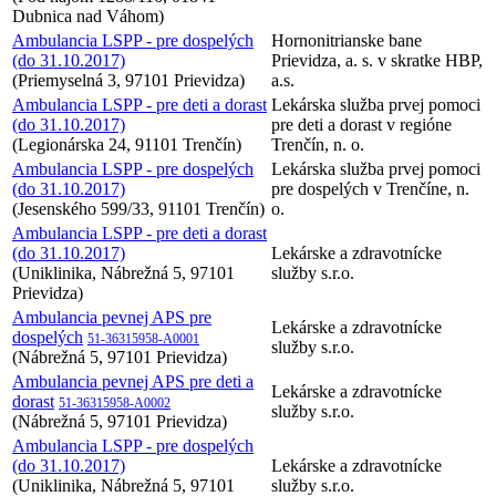
Dubnica nad Váhom)
Ambulancia LSPP - pre dospelých
Hornonitrianske bane
(do 31.10.2017)
Prievidza, a. s. v skratke HBP,
(Priemyselná 3, 97101 Prievidza)
a.s.
Ambulancia LSPP - pre deti a dorast
Lekárska služba prvej pomoci
(do 31.10.2017)
pre deti a dorast v regióne
(Legionárska 24, 91101 Trenčín)
Trenčín, n. o.
Ambulancia LSPP - pre dospelých
Lekárska služba prvej pomoci
(do 31.10.2017)
pre dospelých v Trenčíne, n.
(Jesenského 599/33, 91101 Trenčín)
o.
Ambulancia LSPP - pre deti a dorast
(do 31.10.2017)
Lekárske a zdravotnícke
(Uniklinika, Nábrežná 5, 97101
služby s.r.o.
Prievidza)
Ambulancia pevnej APS pre
Lekárske a zdravotnícke
dospelých
51-36315958-A0001
služby s.r.o.
(Nábrežná 5, 97101 Prievidza)
Ambulancia pevnej APS pre deti a
Lekárske a zdravotnícke
dorast
51-36315958-A0002
služby s.r.o.
(Nábrežná 5, 97101 Prievidza)
Ambulancia LSPP - pre dospelých
(do 31.10.2017)
Lekárske a zdravotnícke
(Uniklinika, Nábrežná 5, 97101
služby s.r.o.