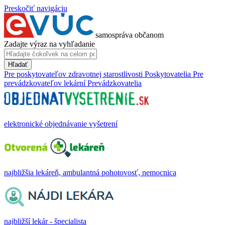
Preskočiť navigáciu
samospráva občanom
Zadajte výraz na vyhľadanie
Hľadať
Pre poskytovateľov zdravotnej starostlivosti
Poskytovatelia
Pre
prevádzkovateľov lekární
Prevádzkovatelia
elektronické objednávanie vyšetrení
najbližšia lekáreň, ambulantná pohotovosť, nemocnica
najbližší lekár - špecialista