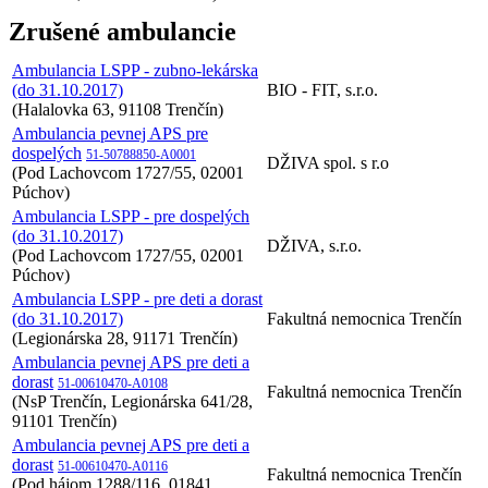
Zrušené ambulancie
Ambulancia LSPP - zubno-lekárska
(do 31.10.2017)
BIO - FIT, s.r.o.
(Halalovka 63, 91108 Trenčín)
Ambulancia pevnej APS pre
dospelých
51-50788850-A0001
DŽIVA spol. s r.o
(Pod Lachovcom 1727/55, 02001
Púchov)
Ambulancia LSPP - pre dospelých
(do 31.10.2017)
DŽIVA, s.r.o.
(Pod Lachovcom 1727/55, 02001
Púchov)
Ambulancia LSPP - pre deti a dorast
(do 31.10.2017)
Fakultná nemocnica Trenčín
(Legionárska 28, 91171 Trenčín)
Ambulancia pevnej APS pre deti a
dorast
51-00610470-A0108
Fakultná nemocnica Trenčín
(NsP Trenčín, Legionárska 641/28,
91101 Trenčín)
Ambulancia pevnej APS pre deti a
dorast
51-00610470-A0116
Fakultná nemocnica Trenčín
(Pod hájom 1288/116, 01841