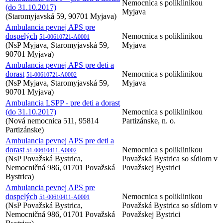
Nemocnica s poliklinikou
(do 31.10.2017)
Myjava
(Staromyjavská 59, 90701 Myjava)
Ambulancia pevnej APS pre
dospelých
Nemocnica s poliklinikou
51-00610721-A0001
(NsP Myjava, Staromyjavská 59,
Myjava
90701 Myjava)
Ambulancia pevnej APS pre deti a
dorast
Nemocnica s poliklinikou
51-00610721-A0002
(NsP Myjava, Staromyjavská 59,
Myjava
90701 Myjava)
Ambulancia LSPP - pre deti a dorast
(do 31.10.2017)
Nemocnica s poliklinikou
(Nová nemocnica 511, 95814
Partizánske, n. o.
Partizánske)
Ambulancia pevnej APS pre deti a
dorast
Nemocnica s poliklinikou
51-00610411-A0002
(NsP Považská Bystrica,
Považská Bystrica so sídlom v
Nemocničná 986, 01701 Považská
Považskej Bystrici
Bystrica)
Ambulancia pevnej APS pre
dospelých
Nemocnica s poliklinikou
51-00610411-A0001
(NsP Považská Bystrica,
Považská Bystrica so sídlom v
Nemocničná 986, 01701 Považská
Považskej Bystrici