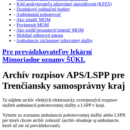
›
Kód poskytovateľa zdravotnej starostlivosti (KPZS)
›
Doplnkové ordinačné hodiny
›
Ambulantná pohotovosť
›
Ako zriadiť MOM
›
Povinnosti MOM
›
Ako zrušiť/pozastaviť/zmeniť MOM
›
Mobilné odberové miesta
›
Ambulancie záchrannej zdravotnej služby
Pre prevádzkovateľov lekární
Mimoriadne oznamy ŠÚKL
Archív rozpisov APS/LSPP pre
Trenčiansky samosprávny kraj
Tu nájdete archív všetkých elektronicky zverejnených rozpisov
služieb ambulancií pohotovostnej služby a LSPP v kraji.
Vyberte zo zoznamu ambulanciu pohotovostnej služby alebo LSPP,
pre ktorú chcete archív zobraziť (archív obsahuje aj ambulancie,
ktoré už nie sú prevádzkované).