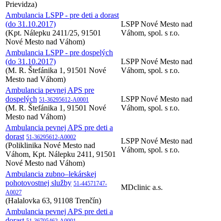
Prievidza)
Ambulancia LSPP - pre deti a dorast
(do 31.10.2017)
LSPP Nové Mesto nad
(Kpt. Nálepku 2411/25, 91501
Váhom, spol. s r.o.
Nové Mesto nad Váhom)
Ambulancia LSPP - pre dospelých
(do 31.10.2017)
LSPP Nové Mesto nad
(M. R. Štefánika 1, 91501 Nové
Váhom, spol. s r.o.
Mesto nad Váhom)
Ambulancia pevnej APS pre
dospelých
LSPP Nové Mesto nad
51-36295612-A0001
(M. R. Štefánika 1, 91501 Nové
Váhom, spol. s r.o.
Mesto nad Váhom)
Ambulancia pevnej APS pre deti a
dorast
51-36295612-A0002
LSPP Nové Mesto nad
(Poliklinika Nové Mesto nad
Váhom, spol. s r.o.
Váhom, Kpt. Nálepku 2411, 91501
Nové Mesto nad Váhom)
Ambulancia zubno–lekárskej
pohotovostnej služby
51-44571747-
MDclinic a.s.
A0027
(Halalovka 63, 91108 Trenčín)
Ambulancia pevnej APS pre deti a
dorast
51-36705462-A0001