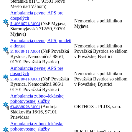
Štefánika 811/1, 91501 Nové
Mesto nad Váhom)
Ambulancia pevnej APS pre
dospelých
Nemocnica s poliklinikou
(NsP Myjava,
51-00610721-A0004
Myjava
Staromyjavská 712/59, 90701
Myjava)
Ambulancia pevnej APS pre deti
a dorast
Nemocnica s poliklinikou
(NsP Považská
Považská Bystrica so sídlom
51-00610411-A0004
Bystrica, Nemocničná 986/1,
v Považskej Bystrici
01701 Považská Bystrica)
Ambulancia pevnej APS pre
dospelých
Nemocnica s poliklinikou
(NsP Považská
Považská Bystrica so sídlom
51-00610411-A0003
Bystrica, Nemocničná 986/1,
v Považskej Bystrici
01701 Považská Bystrica)
Ambulancia zubno–lekárskej
pohotovostnej služby
(Andreja
ORTHOX - PLUS, s.r.o.
63-46888276-A0001
Sládkoviča 16/16, 97101
Prievidza)
Ambulancia zubno–lekárskej
pohotovostnej služby
PLK JUH Trenčín s. r. o.