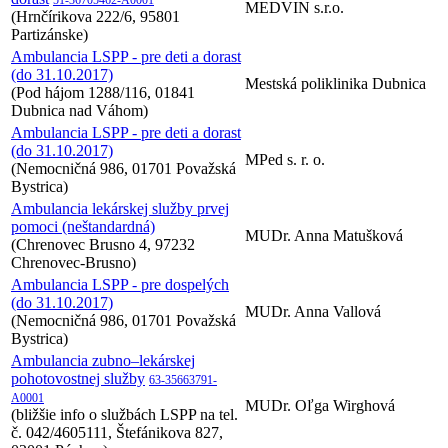
MEDVIN s.r.o.
(Hrnčírikova 222/6, 95801
Partizánske)
Ambulancia LSPP - pre deti a dorast
(do 31.10.2017)
Mestská poliklinika Dubnica
(Pod hájom 1288/116, 01841
Dubnica nad Váhom)
Ambulancia LSPP - pre deti a dorast
(do 31.10.2017)
MPed s. r. o.
(Nemocničná 986, 01701 Považská
Bystrica)
Ambulancia lekárskej služby prvej
pomoci (neštandardná)
MUDr. Anna Matušková
(Chrenovec Brusno 4, 97232
Chrenovec-Brusno)
Ambulancia LSPP - pre dospelých
(do 31.10.2017)
MUDr. Anna Vallová
(Nemocničná 986, 01701 Považská
Bystrica)
Ambulancia zubno–lekárskej
pohotovostnej služby
63-35663791-
A0001
MUDr. Oľga Wirghová
(bližšie info o službách LSPP na tel.
č. 042/4605111, Štefánikova 827,