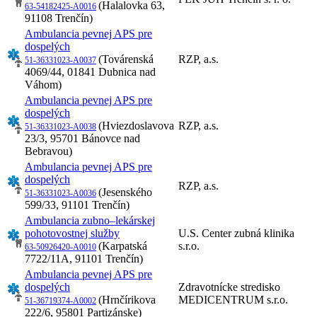
(Halalovka 63,
63-54182425-A0016
91108 Trenčín)
Ambulancia pevnej APS pre
dospelých
(Továrenská
RZP, a.s.
51-36331023-A0037
4069/44, 01841 Dubnica nad
Váhom)
Ambulancia pevnej APS pre
dospelých
(Hviezdoslavova
RZP, a.s.
51-36331023-A0038
23/3, 95701 Bánovce nad
Bebravou)
Ambulancia pevnej APS pre
dospelých
RZP, a.s.
(Jesenského
51-36331023-A0036
599/33, 91101 Trenčín)
Ambulancia zubno–lekárskej
pohotovostnej služby
U.S. Center zubná klinika
(Karpatská
s.r.o.
63-50926420-A0010
7722/11A, 91101 Trenčín)
Ambulancia pevnej APS pre
dospelých
Zdravotnícke stredisko
(Hrnčírikova
MEDICENTRUM s.r.o.
51-36719374-A0002
222/6, 95801 Partizánske)