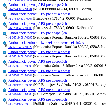
Ambulancia pevnej APS pre dospelých
(MUDr.Pribulu 412/14, 08901 Svidník)
51-47249099-A0004
Ambulancia pevnej APS pre deti a dorast
(Huncovská 1788/42, 06001 Kežmarok)
51-37886436-A0004
Ambulancia pevnej APS pre dospelých
(Huncovská 1788/42, 06001 Kežmarok)
51-37886436-A0003
Ambulancia pevnej APS pre dospelých
(Nemocnica Poprad, Banícka 803/28, 05801 Pop
51-36513458-A0095
Ambulancia zubno–lekárskej pohotovostnej služby
(Nemocnica Poprad, Banícka 803/28, 05845 Pop
51-36513458-A0027
Ambulancia pevnej APS pre deti a dorast
(Nemocnica Poprad, Banícka 803/28, 05801 Pop
51-36513458-A0096
Ambulancia pevnej APS pre dospelých
(Nemocnica Snina, Sládkovičova 300/3, 06901 
51-36509108-A0003
Ambulancia pevnej APS pre deti a dorast
(Nemocnica Snina, Sládkovičova 300/3, 06901 
51-36509108-A0004
Ambulancia pevnej APS pre dospelých
(NsP Bardejov, Sv.Jakuba 510/21, 08501 Bardej
51-36167908-A0006
Ambulancia pevnej APS pre deti a dorast
(NsP Bardejov, Sv.Jakuba 510/21, 08501 Bardej
51-36167908-A0005
Ambulancia pevnej APS pre dospelých
(Poliklinika Sabinov, SNP 501/1, 08301 Sabinov
51-37886827-A0010