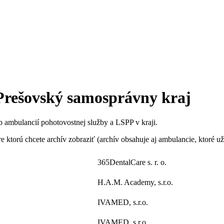
Prešovský samosprávny kraj
b ambulancií pohotovostnej služby a LSPP v kraji.
ktorú chcete archív zobraziť (archív obsahuje aj ambulancie, ktoré už
365DentalCare s. r. o.
H.A.M. Academy, s.r.o.
IVAMED, s.r.o.
IVAMED, s.r.o.