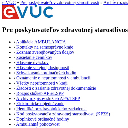
e-VÚC
»
Pre poskytovateľov zdravotnej starostlivosti
»
Archív rozpi
Pre poskytovateľov zdravotnej starostlivos
›
Aplikácia AMBULANCIA
›
Kontakty na samosprávne kraje
›
Zoznam zverejňovaných údajov
›
Zasielanie cenníkov
›
Hlásenie úväzkov
›
Hlásenie verejnej dostupnosti
›
Schvaľovanie ordinačných hodín
›
Oznámenie o neprítomnosti v ambulancii
›
Všetky neprítomnosti v kraji
›
Žiadosti o zaslanie zdravotnej dokumentácie
›
Rozpis služieb APS/LSPP
›
Archív rozpisov služieb APS/LSPP
›
Elektronické objednávanie
›
Identifikátor zdravotníckeho zariadenia
›
Kód poskytovateľa zdravotnej starostlivosti (KPZS)
›
Doplnkové ordinačné hodiny
›
Ambulantná pohotovosť