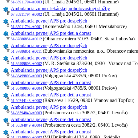
(Ul. 1.mája 2045/21, 06601 Humenné)
51-35911794-A0003
Ambulancia zubno–lekárskej pohotovostnej služby
(Ul. 1.mája 2045/21, 06601 Humenné)
67-35911794-A0002
Ambulancia pevnej APS pre dospelých
(Komenského 134/4, 06801 Medzilaborce)
51-35911794-A0001
Ambulancia pevnej APS pre deti a dorast
(Obrancov mieru 510/3, 06401 Stará Ľubovňa)
51-37886851-A0012
Ambulancia pevnej APS pre dospelých
(Ľubovnianska nemocnica, n.o., Obrancov mieru
51-37886851-A0011
Ambulancia pevnej APS pre dospelých
(M. R. Štefánika 873/204, 09301 Vranov nad T
51-36499803-A0002
Ambulancia pevnej APS pre dospelých
(Volgogradská 4785/6, 08001 Prešov)
51-36499803-A0003
Ambulancia pevnej APS pre deti a dorast
(Volgogradská 4785/6, 08001 Prešov)
51-36499803-A0004
Ambulancia pevnej APS pre deti a dorast
(Rázusova 116/29, 09301 Vranov nad Topľou)
51-50744143-A0002
Ambulancia pevnej APS pre dospelých
(Probstnerova cesta 3082/2, 05401 Levoča)
51-36594849-A0003
Ambulancia pevnej APS pre deti a dorast
(Probstnerova cesta 3082/2, 05401 Levoča)
51-36594849-A0004
Ambulancia pevnej APS pre deti a dorast
(MUDr.Pribulu 412/14, 08901 Svidník)
51-47249099-A0003