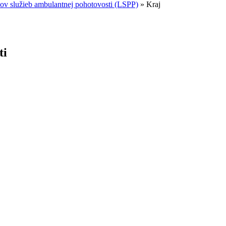
sov služieb ambulantnej pohotovosti (LSPP)
»
Kraj
ti