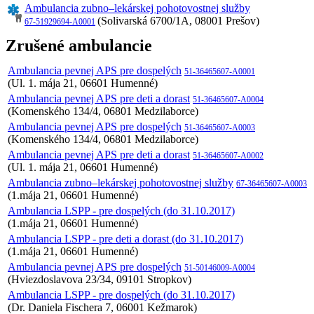
Ambulancia zubno–lekárskej pohotovostnej služby
(Solivarská 6700/1A, 08001 Prešov)
67-51929694-A0001
Zrušené ambulancie
Ambulancia pevnej APS pre dospelých
51-36465607-A0001
(Ul. 1. mája 21, 06601 Humenné)
Ambulancia pevnej APS pre deti a dorast
51-36465607-A0004
(Komenského 134/4, 06801 Medzilaborce)
Ambulancia pevnej APS pre dospelých
51-36465607-A0003
(Komenského 134/4, 06801 Medzilaborce)
Ambulancia pevnej APS pre deti a dorast
51-36465607-A0002
(Ul. 1. mája 21, 06601 Humenné)
Ambulancia zubno–lekárskej pohotovostnej služby
67-36465607-A0003
(1.mája 21, 06601 Humenné)
Ambulancia LSPP - pre dospelých (do 31.10.2017)
(1.mája 21, 06601 Humenné)
Ambulancia LSPP - pre deti a dorast (do 31.10.2017)
(1.mája 21, 06601 Humenné)
Ambulancia pevnej APS pre dospelých
51-50146009-A0004
(Hviezdoslavova 23/34, 09101 Stropkov)
Ambulancia LSPP - pre dospelých (do 31.10.2017)
(Dr. Daniela Fischera 7, 06001 Kežmarok)