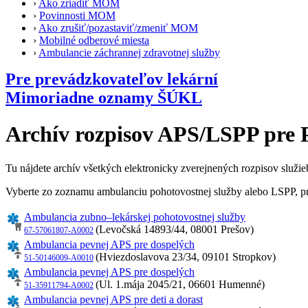
›
Ako zriadiť MOM
›
Povinnosti MOM
›
Ako zrušiť/pozastaviť/zmeniť MOM
›
Mobilné odberové miesta
›
Ambulancie záchrannej zdravotnej služby
Pre prevádzkovateľov lekární
Mimoriadne oznamy ŠÚKL
Archív rozpisov APS/LSPP pre 
Tu nájdete archív všetkých elektronicky zverejnených rozpisov služie
Vyberte zo zoznamu ambulanciu pohotovostnej služby alebo LSPP, pre 
Ambulancia zubno–lekárskej pohotovostnej služby
(Levočská 14893/44, 08001 Prešov)
67-57061807-A0002
Ambulancia pevnej APS pre dospelých
(Hviezdoslavova 23/34, 09101 Stropkov)
51-50146009-A0010
Ambulancia pevnej APS pre dospelých
(Ul. 1.mája 2045/21, 06601 Humenné)
51-35911794-A0002
Ambulancia pevnej APS pre deti a dorast