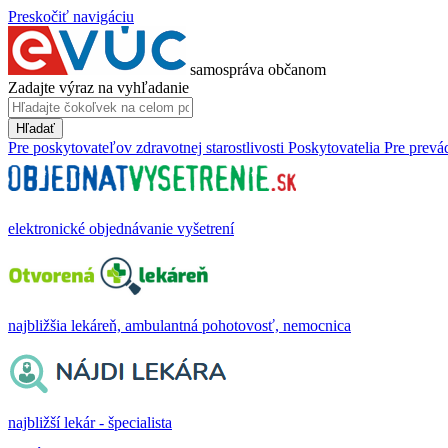
Preskočiť navigáciu
samospráva občanom
Zadajte výraz na vyhľadanie
Hľadať
Pre poskytovateľov zdravotnej starostlivosti
Poskytovatelia
Pre prevá
elektronické objednávanie vyšetrení
najbližšia lekáreň, ambulantná pohotovosť, nemocnica
najbližší lekár - špecialista