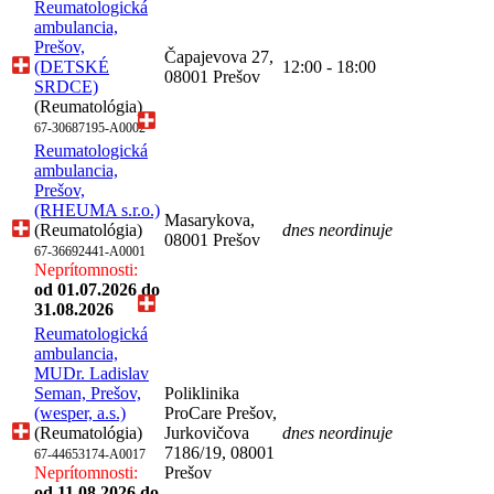
Reumatologická
ambulancia,
Prešov,
Čapajevova 27,
(DETSKÉ
12:00 - 18:00
08001 Prešov
SRDCE)
(Reumatológia)
67-30687195-A0002
Reumatologická
ambulancia,
Prešov,
(RHEUMA s.r.o.)
Masarykova,
(Reumatológia)
dnes neordinuje
08001 Prešov
67-36692441-A0001
Neprítomnosti:
od 01.07.2026
do
31.08.2026
Reumatologická
ambulancia,
MUDr. Ladislav
Seman, Prešov,
Poliklinika
(wesper, a.s.)
ProCare Prešov,
(Reumatológia)
Jurkovičova
dnes neordinuje
7186/19, 08001
67-44653174-A0017
Neprítomnosti:
Prešov
od 11.08.2026
do