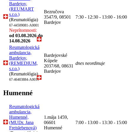
Bardejov,
(REUMART
Bezručova
s.r.o.)
3547/9, 08501
7:30 - 12:30 - 13:00 - 16:00
(Reumatológia)
Bardejov
67-44509081-A0001
Neprítomnosti:
od 03.08.2026
do
14.08.2026
Reumatologická
ambulancia,
Bardejovské
Bardejov,
Kúpele
(REMEDIUM,
dnes neordinuje
2037/68, 08631
s.r.o.)
Bardejov
(Reumatológia)
67-46403884-A0011
Humenné
Reumatologická
ambulancia,
Humenné,
1.mája 1459,
(MUDr. Jana
06601
7:00 - 13:00 - 13:30 - 15:00
Freislebenová)
Humenné