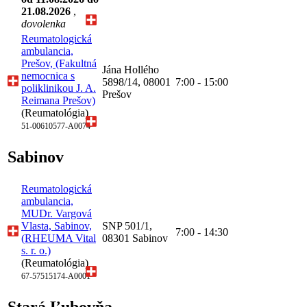
21.08.2026
,
dovolenka
Reumatologická
ambulancia,
Prešov, (Fakultná
Jána Hollého
nemocnica s
5898/14, 08001
7:00 - 15:00
poliklinikou J. A.
Prešov
Reimana Prešov)
(Reumatológia)
51-00610577-A0074
Sabinov
Reumatologická
ambulancia,
MUDr. Vargová
Vlasta, Sabinov,
SNP 501/1,
7:00 - 14:30
(RHEUMA Vital
08301 Sabinov
s. r. o.)
(Reumatológia)
67-57515174-A0001
Stará Ľubovňa