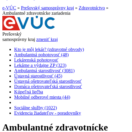
e-VÚC
»
Prešovský samosprávny kraj
»
Zdravotníctvo
»
Ambulantné zdravotnícke zariadenia
Prešovský
samosprávny kraj
zmeniť kraj
Kto je môj lekár? (zdravotné obvody)
Ambulantná pohotovosť (48)
Lekárenská pohotovosť
Lekárne a výdajne ZP (323)
Ambulantná starostlivosť (3081)
Ústavná starostlivosť (45)
Ústavná ošetrovateľská starostlivosť
Domáca ošetrovateľská starostlivosť
Kúpeľná liečba
Mobilné odberové miesta (44)
Sociálne služby (1022)
Evidencia žiadateľov - poradovníky
Ambulantné zdravotnícke