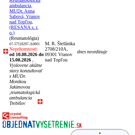
Reumatologická
ambulancia,
MUDr. Anna
Sabová, Vranov
nad Topľou,
(RESANA s. r.
o.)
(Reumatológia)
M. R. Štefánika
67-57518297-A0001
Neprítomnosti:
2708/210A,
dnes neordinuje
od 10.08.2026
do
09301 Vranov
15.08.2026
,
nad Topľou
Vyslovene akútne
stavy konzultovať
s MUDr.
Monikou
Jakimovou
,reumatologická
ambulancia
Trebišov