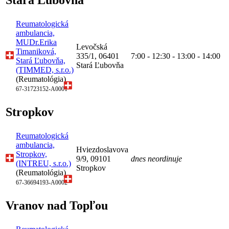
Reumatologická
ambulancia,
MUDr.Erika
Levočská
Timaniková,
335/1, 06401
7:00 - 12:30 - 13:00 - 14:00
Stará Ľubovňa,
Stará Ľubovňa
(TIMMED, s.r.o.)
(Reumatológia)
67-31723152-A0001
Stropkov
Reumatologická
ambulancia,
Hviezdoslavova
Stropkov,
9/9, 09101
dnes neordinuje
(INTREU, s.r.o.)
Stropkov
(Reumatológia)
67-36694193-A0002
Vranov nad Topľou