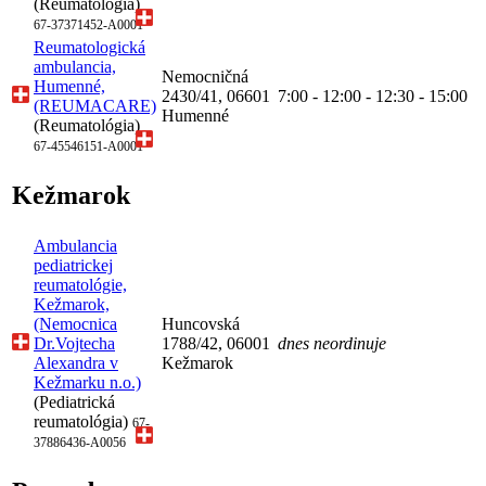
(Reumatológia)
67-37371452-A0001
Reumatologická
ambulancia,
Nemocničná
Humenné,
2430/41, 06601
7:00 - 12:00 - 12:30 - 15:00
(REUMACARE)
Humenné
(Reumatológia)
67-45546151-A0001
Kežmarok
Ambulancia
pediatrickej
reumatológie,
Kežmarok,
(Nemocnica
Huncovská
Dr.Vojtecha
1788/42, 06001
dnes neordinuje
Alexandra v
Kežmarok
Kežmarku n.o.)
(Pediatrická
reumatológia)
67-
37886436-A0056