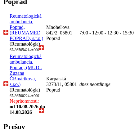
Poprad
Reumatologická
ambulancia,
Poprad,
Mnoheľova
(REUMAMED
842/2, 05801
7:00 - 12:00 - 12:30 - 15:30
POPRAD, s.r.o.)
Poprad
(Reumatológia)
67-36505421-A0001
Reumatologická
ambulancia,
Poprad, (MUDr.
Zuzana
Čižmárikova,
Karpatská
s.r.o.)
3273/11, 05801
dnes neordinuje
(Reumatológia)
Poprad
67-36500224-A0001
Neprítomnosti:
od 10.08.2026
do
14.08.2026
Prešov