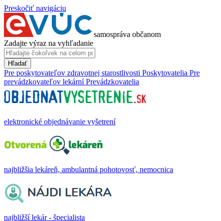
Preskočiť navigáciu
samospráva občanom
Zadajte výraz na vyhľadanie
Hľadať
Pre poskytovateľov zdravotnej starostlivosti
Poskytovatelia
Pre
prevádzkovateľov lekární
Prevádzkovatelia
elektronické objednávanie vyšetrení
najbližšia lekáreň, ambulantná pohotovosť, nemocnica
najbližší lekár - špecialista