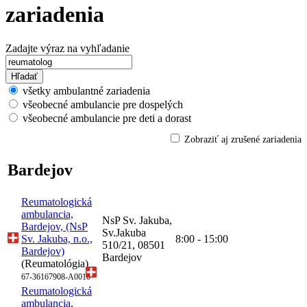
zariadenia
Zadajte výraz na vyhľadanie
Hľadať
všetky ambulantné zariadenia
všeobecné ambulancie pre dospelých
všeobecné ambulancie pre deti a dorast
Zobraziť aj zrušené zariadenia
Bardejov
Reumatologická
ambulancia,
NsP Sv. Jakuba,
Bardejov, (NsP
Sv.Jakuba
Sv. Jakuba, n.o.,
8:00 - 15:00
510/21, 08501
Bardejov)
Bardejov
(Reumatológia)
67-36167908-A0010
Reumatologická
ambulancia,