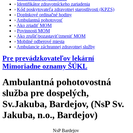
›
Identifikátor zdravotníckeho zariadenia
›
Kód poskytovateľa zdravotnej starostlivosti (KPZS)
›
Doplnkové ordinačné hodiny
›
Ambulantná pohotovosť
›
Ako zriadiť MOM
›
Povinnosti MOM
›
Ako zrušiť/pozastaviť/zmeniť MOM
›
Mobilné odberové miesta
›
Ambulancie záchrannej zdravotnej služby
Pre prevádzkovateľov lekární
Mimoriadne oznamy ŠÚKL
Ambulantná pohotovostná
služba pre dospelých,
Sv.Jakuba, Bardejov, (NsP Sv.
Jakuba, n.o., Bardejov)
NsP Bardejov