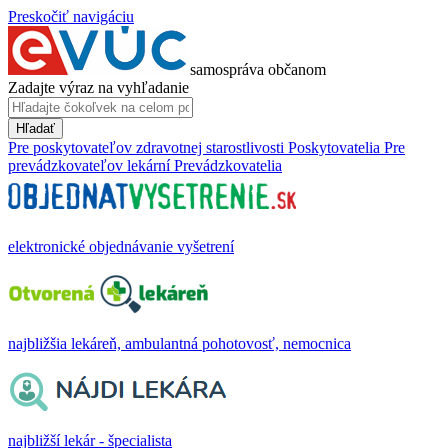
Preskočiť navigáciu
samospráva občanom
Zadajte výraz na vyhľadanie
Hľadať
Pre poskytovateľov zdravotnej starostlivosti
Poskytovatelia
Pre
prevádzkovateľov lekární
Prevádzkovatelia
elektronické objednávanie vyšetrení
najbližšia lekáreň, ambulantná pohotovosť, nemocnica
najbližší lekár - špecialista