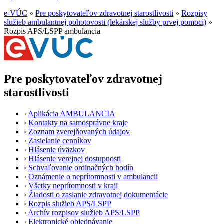
e-VÚC
»
Pre poskytovateľov zdravotnej starostlivosti
»
Rozpisy
služieb ambulantnej pohotovosti (lekárskej služby prvej pomoci)
»
Rozpis APS/LSPP ambulancia
Pre poskytovateľov zdravotnej
starostlivosti
›
Aplikácia AMBULANCIA
›
Kontakty na samosprávne kraje
›
Zoznam zverejňovaných údajov
›
Zasielanie cenníkov
›
Hlásenie úväzkov
›
Hlásenie verejnej dostupnosti
›
Schvaľovanie ordinačných hodín
›
Oznámenie o neprítomnosti v ambulancii
›
Všetky neprítomnosti v kraji
›
Žiadosti o zaslanie zdravotnej dokumentácie
›
Rozpis služieb APS/LSPP
›
Archív rozpisov služieb APS/LSPP
›
Elektronické objednávanie