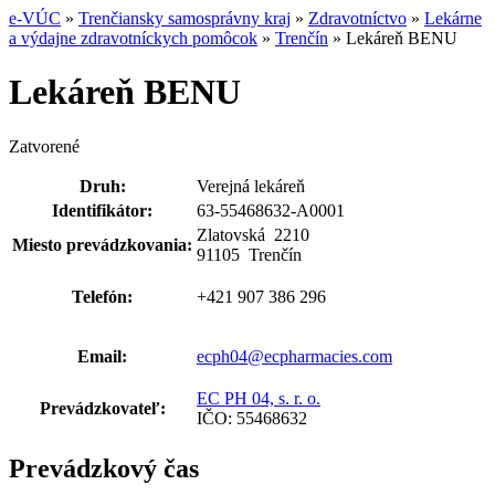
e-VÚC
»
Trenčiansky samosprávny kraj
»
Zdravotníctvo
»
Lekárne
a výdajne zdravotníckych pomôcok
»
Trenčín
»
Lekáreň BENU
Lekáreň BENU
Zatvorené
Druh:
Verejná lekáreň
Identifikátor:
63-55468632-A0001
Zlatovská 2210
Miesto prevádzkovania:
91105 Trenčín
Telefón:
+421 907 386 296
Email:
ecph04@ecpharmacies.com
EC PH 04, s. r. o.
Prevádzkovateľ:
IČO: 55468632
Prevádzkový čas