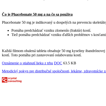
Čo je
Phacebonate 50 mg
a na čo sa používa
Phacebonate 50 mg je indikovaný u dospelých na prevenciu skeletálny
Pomáha predchádzať vzniku zlomenín (fraktúr) kostí.
Tiež pomáha predchádzať vzniku ďalších problémov s kosťami, 
Každá filmom obalená tableta obsahuje 50 mg kyseliny ibandrónovej (
kostí. Toto pomáha pri zastavovaní oslabovania kostí.
Oznámenie o stiahnutí lieku z trhu
DOC
63.5 KB
Metodický pokyn pre distribučné spoločnosti, lekárne, zdravotnícke z