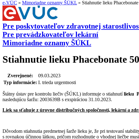
e-VÚC
»
Mimoriadne oznamy ŠÚKL
»
Stiahnutie lieku Phacebonate
Pre poskytovateľov zdravotnej starostlivos
Pre prevádzkovateľov lekární
Mimoriadne oznamy ŠÚKL
Stiahnutie lieku Phacebonate 5
Zverejnené:
09.03.2023
Typ informácie:
I. trieda urgentnosti
Štátny ústav pre kontrolu liečiv (ŠÚKL) informuje o stiahnutí
lieku 
nasledujúcu šaržu: 2003639B s exspiráciou 31.10.2023.
Liek sa sťahuje z úrovne distribučných spoločností, lekární a zd
Dôvodom stiahnutia predmetnej šarže lieku je, že pri testovaní stabilit
s rovnakou účinnou látkou, pričom rozhodnutie o vhodnej liečbe musí 