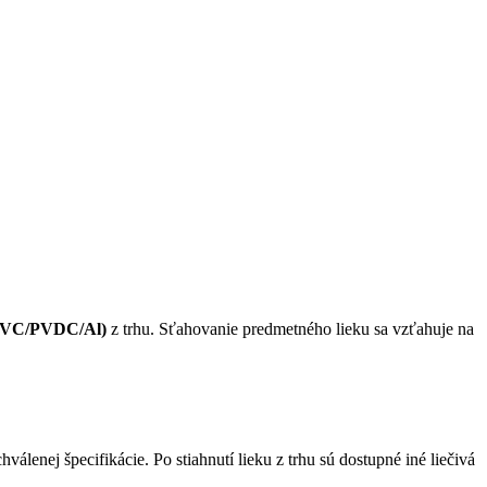
is.PVC/PVDC/Al)
z trhu. Sťahovanie predmetného lieku sa vzťahuje na
válenej špecifikácie. Po stiahnutí lieku z trhu sú dostupné iné liečivá