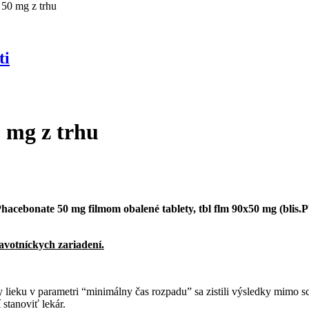
 50 mg z trhu
ti
0 mg z trhu
Phacebonate 50 mg filmom obalené tablety, tbl flm 90x50 mg (bl
ravotníckych zariadení.
y lieku v parametri “minimálny čas rozpadu” sa zistili výsledky mimo sch
stanoviť lekár.