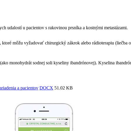
ch udalostí u pacientov s rakovinou prsníka a kostnými metastázami.
ktoré môžu vyžadovať chirurgický zákrok alebo rádioterapiu (liečba 
ako monohydrát sodnej soli kyseliny ibandrónovej). Kyselina ibandróno
ariadenia a pacientov
DOCX
51.02 KB