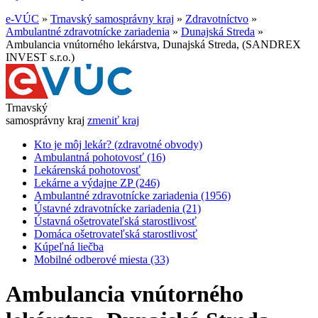
e-VÚC
»
Trnavský samosprávny kraj
»
Zdravotníctvo
»
Ambulantné zdravotnícke zariadenia
»
Dunajská Streda
»
Ambulancia vnútorného lekárstva, Dunajská Streda, (SANDREX
INVEST s.r.o.)
Trnavský
samosprávny kraj
zmeniť kraj
Kto je môj lekár? (zdravotné obvody)
Ambulantná pohotovosť (16)
Lekárenská pohotovosť
Lekárne a výdajne ZP (246)
Ambulantné zdravotnícke zariadenia (1956)
Ústavné zdravotnícke zariadenia (21)
Ústavná ošetrovateľská starostlivosť
Domáca ošetrovateľská starostlivosť
Kúpeľná liečba
Mobilné odberové miesta (33)
Ambulancia vnútorného