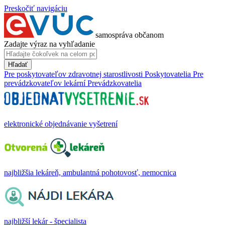
Preskočiť navigáciu
samospráva občanom
Zadajte výraz na vyhľadanie
Hľadať
Pre poskytovateľov zdravotnej starostlivosti
Poskytovatelia
Pre
prevádzkovateľov lekární
Prevádzkovatelia
elektronické objednávanie vyšetrení
najbližšia lekáreň, ambulantná pohotovosť, nemocnica
najbližší lekár - špecialista