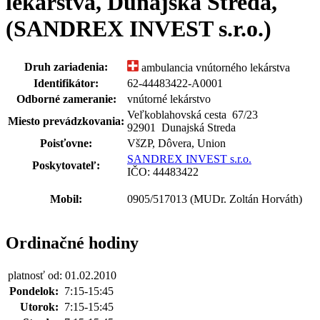
lekárstva, Dunajská Streda,
(SANDREX INVEST s.r.o.)
Druh zariadenia:
ambulancia vnútorného lekárstva
Identifikátor:
62-44483422-A0001
Odborné zameranie:
vnútorné lekárstvo
Veľkoblahovská cesta 67
/
23
Miesto prevádzkovania:
92901 Dunajská Streda
Poisťovne:
VšZP, Dôvera, Union
SANDREX INVEST s.r.o.
Poskytovateľ:
IČO: 44483422
Mobil:
0905/517013
(MUDr. Zoltán Horváth)
Ordinačné hodiny
platnosť od: 01.02.2010
Pondelok:
7:15-15:45
Utorok:
7:15-15:45