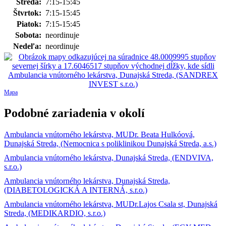
Streda:
7:15-15:45
Štvrtok:
7:15-15:45
Piatok:
7:15-15:45
Sobota:
neordinuje
Nedeľa:
neordinuje
Mapa
Podobné zariadenia v okolí
Ambulancia vnútorného lekárstva, MUDr. Beata Hulkóová,
Dunajská Streda, (Nemocnica s poliklinikou Dunajská Streda, a.s.)
Ambulancia vnútorného lekárstva, Dunajská Streda, (ENDVIVA,
s.r.o.)
Ambulancia vnútorného lekárstva, Dunajská Streda,
(DIABETOLOGICKÁ A INTERNÁ, s.r.o.)
Ambulancia vnútorného lekárstva, MUDr.Lajos Csala st, Dunajská
Streda, (MEDIKARDIO, s.r.o.)