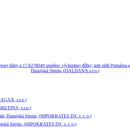
SAGAX, s.r.o.)
GRETINA, s.r.o.)
ár, Dunajská Streda, (HIPOKRATES DS, s. r. o.)
ajská Streda, (HIPOKRATES DS, s. r. o.)