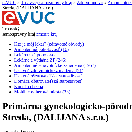
e-VÚC
»
Trnavský samosprávny kraj
»
Zdravotníctvo
»
Ambulantné z
Streda, (DALIJANA s.r.o.)
Trnavský
samosprávny kraj
zmeniť kraj
Kto je môj lekár? (zdravotné obvody)
Ambulantná pohotovosť (16)
Lekárenská pohotovosť
Lekárne a výdajne ZP (246)
Ambulantné zdravotnícke zariadenia (1957)
Ústavné zdravotnícke zariadenia (21)
Ústavná ošetrovateľská starostlivosť
Domáca ošetrovateľská starostlivosť
Kúpeľná liečba
Mobilné odberové miesta (33)
Primárna gynekologicko-pôrod
Streda, (DALIJANA s.r.o.)
www.dalijana.eu