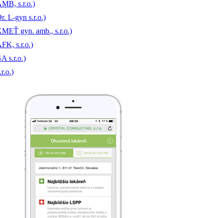
MB, s.r.o.)
. L-gyn s.r.o.)
MEŤ gyn. amb., s.r.o.)
FK, s.r.o.)
 s.r.o.)
r.o.)