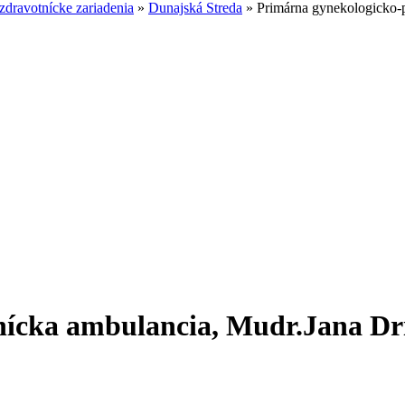
dravotnícke zariadenia
»
Dunajská Streda
»
Primárna gynekologicko-
nícka ambulancia, Mudr.Jana D