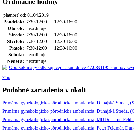
Ordinačné hodiny
platnosť od: 01.04.2019
Pondelok:
7:30-12:00
||
12:30-16:00
Utorok:
neordinuje
Streda:
7:30-12:00
||
12:30-16:00
Štvrtok:
7:30-12:00
||
12:30-16:00
Piatok:
7:30-12:00
||
12:30-16:00
Sobota:
neordinuje
Nedeľa:
neordinuje
Mapa
Podobné zariadenia v okolí
Primárna gynekologicko-pôrodnícka ambulancia, Dunajská Streda, (
Primárna gynekologicko-pôrodnícka ambulancia, Dunajská Streda, (
Primárna gynekologicko-pôrodnícka ambulancia, MUDr. Tibor Feldm
Primárna gynekologicko-pôrodnícka ambulancia, Peter Feldmár, Dun