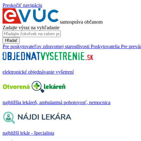
Preskočiť navigáciu
samospráva občanom
Zadajte výraz na vyhľadanie
Hľadať
Pre poskytovateľov zdravotnej starostlivosti
Poskytovatelia
Pre prevá
elektronické objednávanie vyšetrení
najbližšia lekáreň, ambulantná pohotovosť, nemocnica
najbližší lekár - špecialista