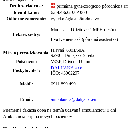
Druh zariadenia:
primárna gynekologicko-pôrodnícka am
Identifikátor:
62-43962297-A0001
Odborné zameranie:
gynekológia a pôrodníctvo
Mudr.Jana Drieňovská MPH (lekár)
Lekári, sestry:
Eva Kemenczká (pôrodná asistentka)
Hlavná 6301
/
58A
Miesto prevádzkovania:
92901 Dunajská Streda
Poisťovne:
VšZP, Dôvera, Union
DALIJANA s.r.o.
Poskytovateľ:
IČO: 43962297
Mobil:
0911 899 499
Email:
ambulancia@dalijana .eu
Priemerná čakacia doba na termín udávaná ambulanciou: 0 dní
Ambulancia prijíma nových pacientov