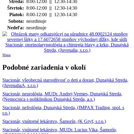
Streda:
8:00-12:00
||
12:30-14:30
Štvrtok:
8:00-12:00
||
12:30-14:30
Piatok:
8:00-12:00
||
12:30-14:30
Sobota:
neordinuje
Nedeľa:
neordinuje
Mapa
Podobné zariadenia v okolí
Stacionár, všeobecná starostlivosť o deti a dorast, Dunajská Streda,
(JuvenaliaA, s.r.o.)
Stacionár, neurológia, MUDr. Andrej Vermes, Dunajská Streda,
(Nemocnica s poliklinikou Dunajská Streda, a.s.)
Stacionár, nefrológia, Dunajská Streda, (IMPAX Trading, spol. s
r.o.)
Stacionár, vnútorné lekárstvo, Šamorín, (K Gryf, s.r.o.)
Stacionár, vnútorné lekárstvo, MUDr. Lucius Vika, Šamorín,