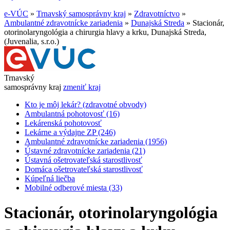
e-VÚC
»
Trnavský samosprávny kraj
»
Zdravotníctvo
»
Ambulantné zdravotnícke zariadenia
»
Dunajská Streda
»
Stacionár,
otorinolaryngológia a chirurgia hlavy a krku, Dunajská Streda,
(Juvenalia, s.r.o.)
Trnavský
samosprávny kraj
zmeniť kraj
Kto je môj lekár? (zdravotné obvody)
Ambulantná pohotovosť (16)
Lekárenská pohotovosť
Lekárne a výdajne ZP (246)
Ambulantné zdravotnícke zariadenia (1956)
Ústavné zdravotnícke zariadenia (21)
Ústavná ošetrovateľská starostlivosť
Domáca ošetrovateľská starostlivosť
Kúpeľná liečba
Mobilné odberové miesta (33)
Stacionár, otorinolaryngológia