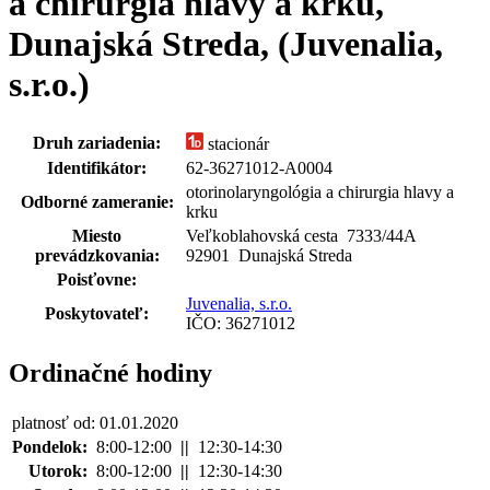
a chirurgia hlavy a krku,
Dunajská Streda, (Juvenalia,
s.r.o.)
Druh zariadenia:
stacionár
Identifikátor:
62-36271012-A0004
otorinolaryngológia a chirurgia hlavy a
Odborné zameranie:
krku
Miesto
Veľkoblahovská cesta 7333
/
44A
prevádzkovania:
92901 Dunajská Streda
Poisťovne:
Juvenalia, s.r.o.
Poskytovateľ:
IČO: 36271012
Ordinačné hodiny
platnosť od: 01.01.2020
Pondelok:
8:00-12:00
||
12:30-14:30
Utorok:
8:00-12:00
||
12:30-14:30