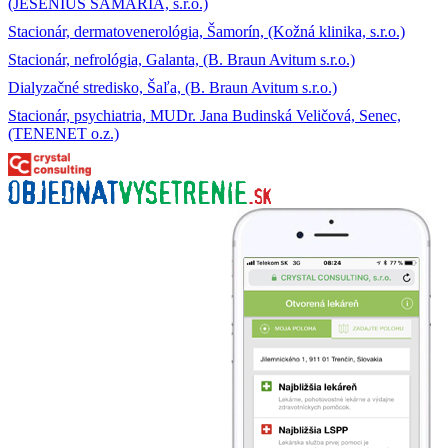
(JESENIUS SAMARIA, s.r.o.)
Stacionár, dermatovenerológia, Šamorín, (Kožná klinika, s.r.o.)
Stacionár, nefrológia, Galanta, (B. Braun Avitum s.r.o.)
Dialyzačné stredisko, Šaľa, (B. Braun Avitum s.r.o.)
Stacionár, psychiatria, MUDr. Jana Budinská Veličová, Senec,
(TENENET o.z.)