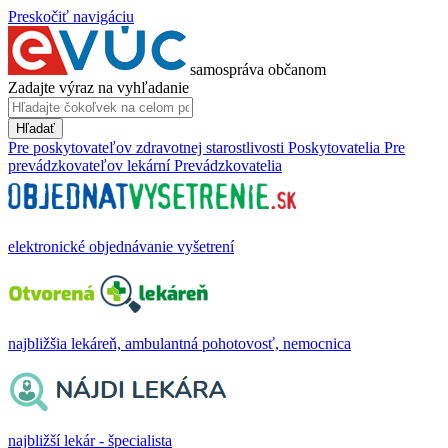
Preskočiť navigáciu
samospráva občanom
Zadajte výraz na vyhľadanie
Hľadať
Pre poskytovateľov zdravotnej starostlivosti
Poskytovatelia
Pre
prevádzkovateľov lekární
Prevádzkovatelia
elektronické objednávanie vyšetrení
najbližšia lekáreň, ambulantná pohotovosť, nemocnica
najbližší lekár - špecialista