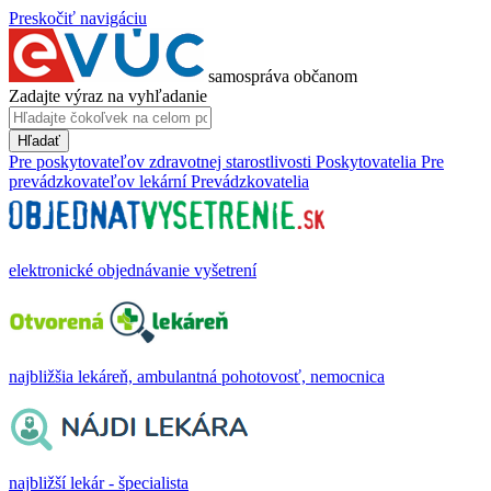
Preskočiť navigáciu
samospráva občanom
Zadajte výraz na vyhľadanie
Hľadať
Pre poskytovateľov zdravotnej starostlivosti
Poskytovatelia
Pre
prevádzkovateľov lekární
Prevádzkovatelia
elektronické objednávanie vyšetrení
najbližšia lekáreň, ambulantná pohotovosť, nemocnica
najbližší lekár - špecialista