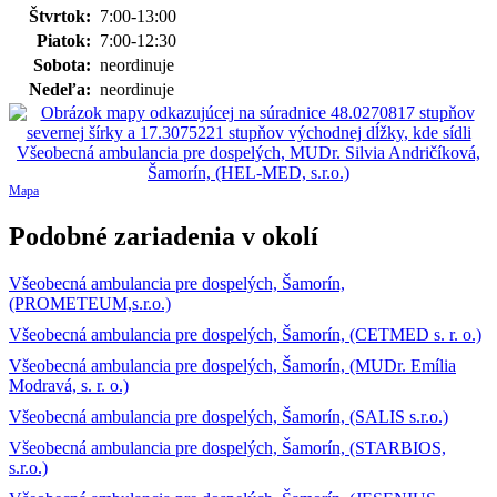
Štvrtok:
7:00-13:00
Piatok:
7:00-12:30
Sobota:
neordinuje
Nedeľa:
neordinuje
Mapa
Podobné zariadenia v okolí
Všeobecná ambulancia pre dospelých, Šamorín,
(PROMETEUM,s.r.o.)
Všeobecná ambulancia pre dospelých, Šamorín, (CETMED s. r. o.)
Všeobecná ambulancia pre dospelých, Šamorín, (MUDr. Emília
Modravá, s. r. o.)
Všeobecná ambulancia pre dospelých, Šamorín, (SALIS s.r.o.)
Všeobecná ambulancia pre dospelých, Šamorín, (STARBIOS,
s.r.o.)