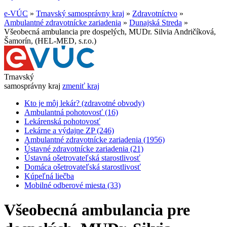
e-VÚC
»
Trnavský samosprávny kraj
»
Zdravotníctvo
»
Ambulantné zdravotnícke zariadenia
»
Dunajská Streda
»
Všeobecná ambulancia pre dospelých, MUDr. Silvia Andričíková,
Šamorín, (HEL-MED, s.r.o.)
Trnavský
samosprávny kraj
zmeniť kraj
Kto je môj lekár? (zdravotné obvody)
Ambulantná pohotovosť (16)
Lekárenská pohotovosť
Lekárne a výdajne ZP (246)
Ambulantné zdravotnícke zariadenia (1956)
Ústavné zdravotnícke zariadenia (21)
Ústavná ošetrovateľská starostlivosť
Domáca ošetrovateľská starostlivosť
Kúpeľná liečba
Mobilné odberové miesta (33)
Všeobecná ambulancia pre