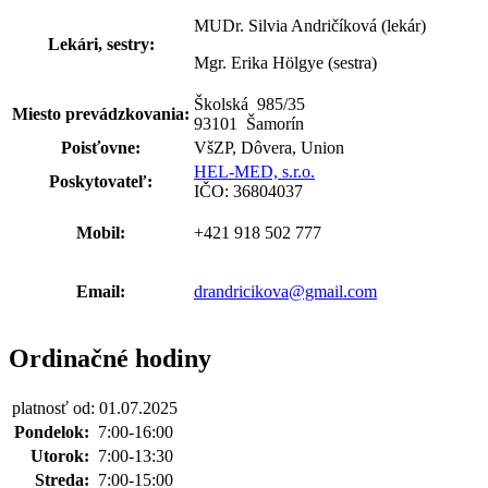
MUDr. Silvia Andričíková (lekár)
Lekári, sestry:
Mgr. Erika Hölgye (sestra)
Školská 985
/
35
Miesto prevádzkovania:
93101 Šamorín
Poisťovne:
VšZP, Dôvera, Union
HEL-MED, s.r.o.
Poskytovateľ:
IČO: 36804037
Mobil:
+421 918 502 777
Email:
drandricikova@gmail.com
Ordinačné hodiny
platnosť od: 01.07.2025
Pondelok:
7:00-16:00
Utorok:
7:00-13:30
Streda:
7:00-15:00