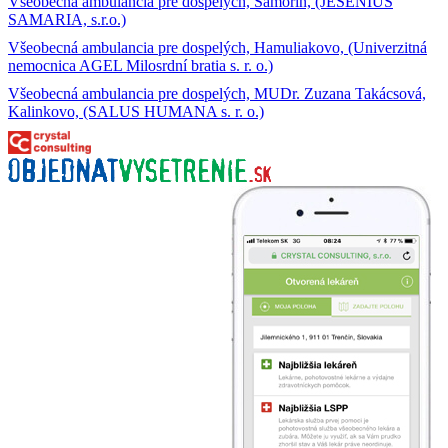
Všeobecná ambulancia pre dospelých, Šamorín, (JESENIUS
SAMARIA, s.r.o.)
Všeobecná ambulancia pre dospelých, Hamuliakovo, (Univerzitná
nemocnica AGEL Milosrdní bratia s. r. o.)
Všeobecná ambulancia pre dospelých, MUDr. Zuzana Takácsová,
Kalinkovo, (SALUS HUMANA s. r. o.)