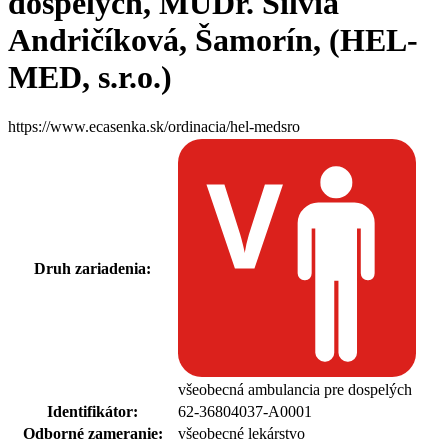
dospelých, MUDr. Silvia
Andričíková, Šamorín, (HEL-
MED, s.r.o.)
https://www.ecasenka.sk/ordinacia/hel-medsro
Druh zariadenia:
všeobecná ambulancia pre dospelých
Identifikátor:
62-36804037-A0001
Odborné zameranie:
všeobecné lekárstvo