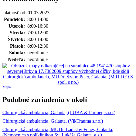
platnosť od: 01.03.2023
Pondelok:
8:00-14:00
Utorok:
8:00-16:30
Streda:
7:00-12:00
Štvrtok:
8:00-14:00
Piatok:
8:00-12:30
Sobota:
neordinuje
Nedeľa:
neordinuje
Mapa
Podobné zariadenia v okolí
Chirurgická ambulancia, Galanta, (LUBA & Partner, s.r.o.)
Chirurgická ambulancia, Galanta, (VikTrauma s.r.o.)
Chirurgická ambulancia, MUDr. Ladislav Fenes, Galanta,
(Nemocnica s poliklinikou Sv. Lukáša Galanta, a.s.)