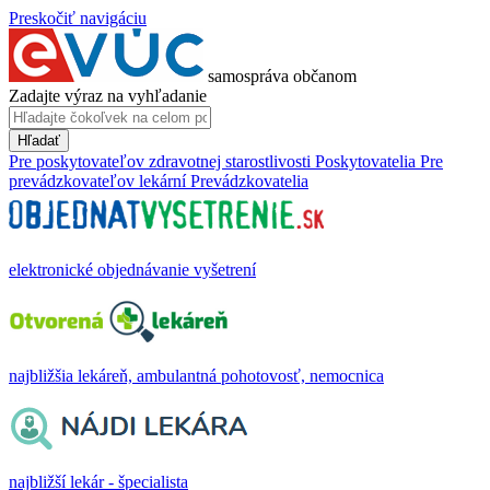
Preskočiť navigáciu
samospráva občanom
Zadajte výraz na vyhľadanie
Hľadať
Pre poskytovateľov zdravotnej starostlivosti
Poskytovatelia
Pre
prevádzkovateľov lekární
Prevádzkovatelia
elektronické objednávanie vyšetrení
najbližšia lekáreň, ambulantná pohotovosť, nemocnica
najbližší lekár - špecialista