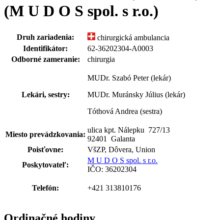
(M U D O S spol. s r.o.)
Druh zariadenia:
chirurgická ambulancia
Identifikátor:
62-36202304-A0003
Odborné zameranie:
chirurgia
MUDr. Szabó Peter (lekár)
Lekári, sestry:
MUDr. Muránsky Július (lekár)
Tóthová Andrea (sestra)
ulica kpt. Nálepku 727
/
13
Miesto prevádzkovania:
92401 Galanta
Poisťovne:
VšZP, Dôvera, Union
M U D O S spol. s r.o.
Poskytovateľ:
IČO: 36202304
Telefón:
+421 313810176
Ordinačné hodiny