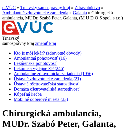
e-VÚC
»
Trnavský samosprávny kraj
»
Zdravotníctvo
»
Ambulantné zdravotnícke zariadenia
»
Galanta
»
Chirurgická
ambulancia, MUDr. Szabó Peter, Galanta, (M U D O S spol. s r.o.)
Trnavský
samosprávny kraj
zmeniť kraj
Kto je môj lekár? (zdravotné obvody)
Ambulantná pohotovosť (16)
Lekárenská pohotovosť
Lekárne a výdajne ZP (246)
Ambulantné zdravotnícke zariadenia (1956)
Ústavné zdravotnícke zariadenia (21)
Ústavná ošetrovateľská starostlivosť
Domáca ošetrovateľská starostlivosť
Kúpeľná liečba
Mobilné odberové miesta (33)
Chirurgická ambulancia,
MUDr. Szabó Peter, Galanta,