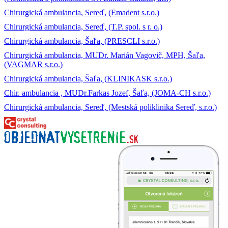
Chirurgická ambulancia, Sereď, (Emadent s.r.o.)
Chirurgická ambulancia, Sereď, (T.P. spol. s r. o.)
Chirurgická ambulancia, Šaľa, (PRESCLI s.r.o.)
Chirurgická ambulancia, MUDr. Marián Vagovič, MPH, Šaľa,
(VAGMAR s.r.o.)
Chirurgická ambulancia, Šaľa, (KLINIKASK s.r.o.)
Chir. ambulancia , MUDr.Farkas Jozef, Šaľa, (JOMA-CH s.r.o.)
Chirurgická ambulancia, Sereď, (Mestská poliklinika Sereď, s.r.o.)