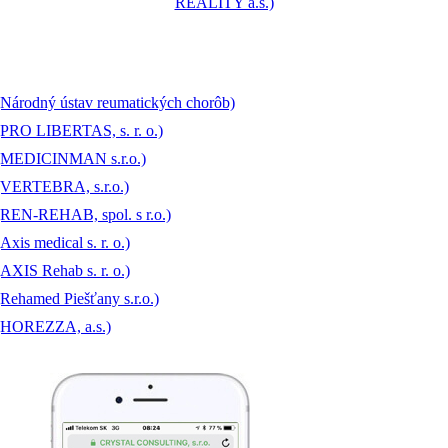
, (Národný ústav reumatických chorôb)
, (PRO LIBERTAS, s. r. o.)
ny, (MEDICINMAN s.r.o.)
y, (VERTEBRA, s.r.o.)
, (REN-REHAB, spol. s r.o.)
Axis medical s. r. o.)
(AXIS Rehab s. r. o.)
 (Rehamed Piešťany s.r.o.)
y, (HOREZZA, a.s.)