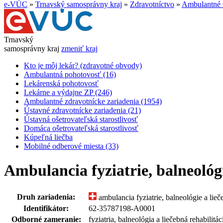
e-VÚC
»
Trnavský samosprávny kraj
»
Zdravotníctvo
»
Ambulantné z
Trnavský
samosprávny kraj
zmeniť kraj
Kto je môj lekár? (zdravotné obvody)
Ambulantná pohotovosť (16)
Lekárenská pohotovosť
Lekárne a výdajne ZP (246)
Ambulantné zdravotnícke zariadenia (1954)
Ústavné zdravotnícke zariadenia (21)
Ústavná ošetrovateľská starostlivosť
Domáca ošetrovateľská starostlivosť
Kúpeľná liečba
Mobilné odberové miesta (33)
Ambulancia fyziatrie, balneológ
Druh zariadenia:
ambulancia fyziatrie, balneológie a lieče
Identifikátor:
62-35787198-A0001
Odborné zameranie:
fyziatria, balneológia a liečebná rehabilitác