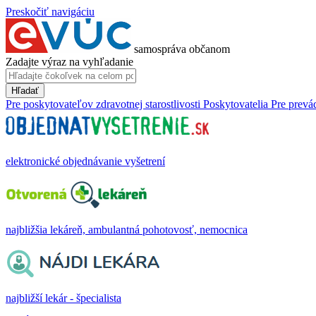
Preskočiť navigáciu
samospráva občanom
Zadajte výraz na vyhľadanie
Hľadať
Pre poskytovateľov zdravotnej starostlivosti
Poskytovatelia
Pre prevá
elektronické objednávanie vyšetrení
najbližšia lekáreň, ambulantná pohotovosť, nemocnica
najbližší lekár - špecialista