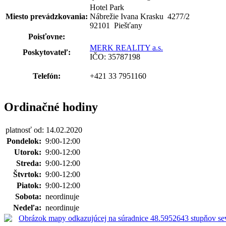
Hotel Park
Miesto prevádzkovania:
Nábrežie Ivana Krasku 4277
/
2
92101 Piešťany
Poisťovne:
MERK REALITY a.s.
Poskytovateľ:
IČO: 35787198
Telefón:
+421 33 7951160
Ordinačné hodiny
platnosť od: 14.02.2020
Pondelok:
9:00-12:00
Utorok:
9:00-12:00
Streda:
9:00-12:00
Štvrtok:
9:00-12:00
Piatok:
9:00-12:00
Sobota:
neordinuje
Nedeľa:
neordinuje