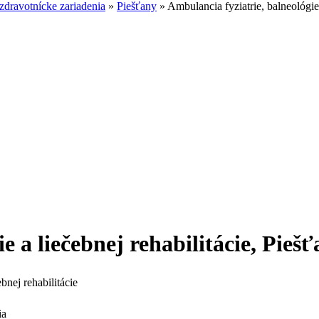
dravotnícke zariadenia
»
Piešťany
»
Ambulancia fyziatrie, balneológi
ie a liečebnej rehabilitácie, Pi
bnej rehabilitácie
ia