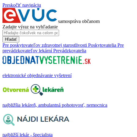
Preskočiť navigáciu
samospráva občanom
Zadajte výraz na vyhľadanie
Hľadať
Pre poskytovateľov zdravotnej starostlivosti
Poskytovatelia
Pre
prevádzkovateľov lekární
Prevádzkovatelia
elektronické objednávanie vyšetrení
najbližšia lekáreň, ambulantná pohotovosť, nemocnica
najbližší lekár - špecialista