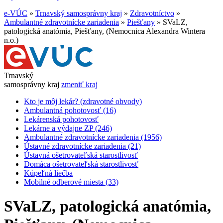
e-VÚC
»
Trnavský samosprávny kraj
»
Zdravotníctvo
»
Ambulantné zdravotnícke zariadenia
»
Piešťany
»
SVaLZ,
patologická anatómia, Piešťany, (Nemocnica Alexandra Wintera
n.o.)
Trnavský
samosprávny kraj
zmeniť kraj
Kto je môj lekár? (zdravotné obvody)
Ambulantná pohotovosť (16)
Lekárenská pohotovosť
Lekárne a výdajne ZP (246)
Ambulantné zdravotnícke zariadenia (1956)
Ústavné zdravotnícke zariadenia (21)
Ústavná ošetrovateľská starostlivosť
Domáca ošetrovateľská starostlivosť
Kúpeľná liečba
Mobilné odberové miesta (33)
SVaLZ, patologická anatómia,