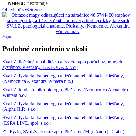
Nedeľa:
neordinuje
Objednať vyšetrenie
Mapa
Podobné zariadenia v okolí
SVaLZ, liečebná rehabilitácia a fyzioterapia porúch vybraných
systémov, Piešťany, (KALOKA s. r. o.)
SVaLZ, fyziatria, balneológia a liečebná rehabilitácia, Piešťany,
(Nemocnica Alexandra Wintera n.o.)
SVaLZ, klinická mikrobiológia, Piešťany, (Nemocnica Alexandra
Wintera n.o.)
SVaLZ, fyziatria, balneológia a liečebná rehabilitácia, Piešťany,
(Alpha H.R. s.r.o.)
SVaLZ, fyziatria, balneológia a liečebná rehabilitácia, Piešťany,
(ESPA LINE, spol. s r.o.)
AT Fyzio, SVaLZ, fyzioterapia, Piešťany, (Mgr. Andrej Taraba)