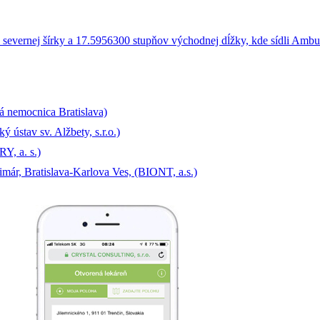
á nemocnica Bratislava)
 ústav sv. Alžbety, s.r.o.)
Y, a. s.)
ár, Bratislava-Karlova Ves, (BIONT, a.s.)