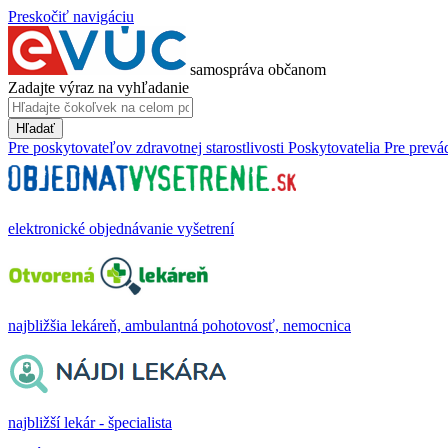
Preskočiť navigáciu
samospráva občanom
Zadajte výraz na vyhľadanie
Hľadať
Pre poskytovateľov zdravotnej starostlivosti
Poskytovatelia
Pre prevá
elektronické objednávanie vyšetrení
najbližšia lekáreň, ambulantná pohotovosť, nemocnica
najbližší lekár - špecialista