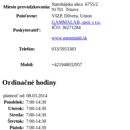
Starohájska ulica 6755
/
2
Miesto prevádzkovania:
91701 Trnava
Poisťovne:
VšZP, Dôvera, Union
GAMMALAB, spol. s r.o.
IČO: 36271284
Poskytovateľ:
www.gammalab.sk
Telefón:
033/5953383
Mobil:
+421948032957
Ordinačné hodiny
platnosť od: 08.03.2014
Pondelok:
7:00-14:30
Utorok:
7:00-14:30
Streda:
7:00-14:30
Štvrtok:
7:00-14:30
Piatok:
7:00-14:30