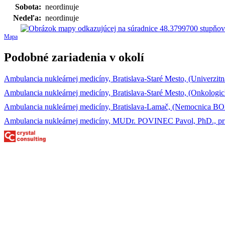
Sobota:
neordinuje
Nedeľa:
neordinuje
Mapa
Podobné zariadenia v okolí
Ambulancia nukleárnej medicíny, Bratislava-Staré Mesto, (Univerzitn
Ambulancia nukleárnej medicíny, Bratislava-Staré Mesto, (Onkologický
Ambulancia nukleárnej medicíny, Bratislava-Lamač, (Nemocnica BOR
Ambulancia nukleárnej medicíny, MUDr. POVINEC Pavol, PhD., prim