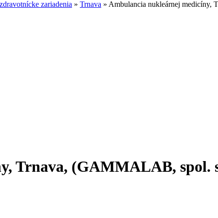
dravotnícke zariadenia
»
Trnava
»
Ambulancia nukleárnej medicíny, 
y, Trnava, (GAMMALAB, spol. s 