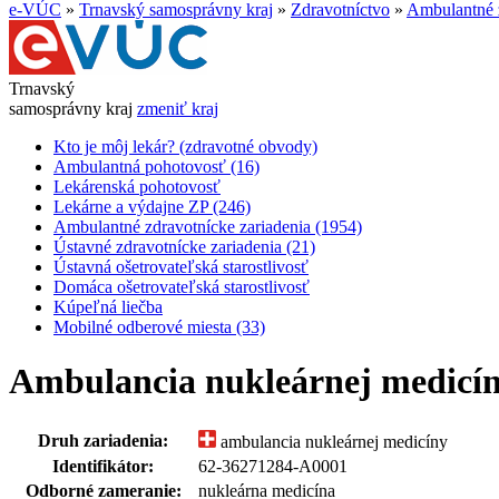
e-VÚC
»
Trnavský samosprávny kraj
»
Zdravotníctvo
»
Ambulantné z
Trnavský
samosprávny kraj
zmeniť kraj
Kto je môj lekár? (zdravotné obvody)
Ambulantná pohotovosť (16)
Lekárenská pohotovosť
Lekárne a výdajne ZP (246)
Ambulantné zdravotnícke zariadenia (1954)
Ústavné zdravotnícke zariadenia (21)
Ústavná ošetrovateľská starostlivosť
Domáca ošetrovateľská starostlivosť
Kúpeľná liečba
Mobilné odberové miesta (33)
Ambulancia nukleárnej medicín
Druh zariadenia:
ambulancia nukleárnej medicíny
Identifikátor:
62-36271284-A0001
Odborné zameranie:
nukleárna medicína