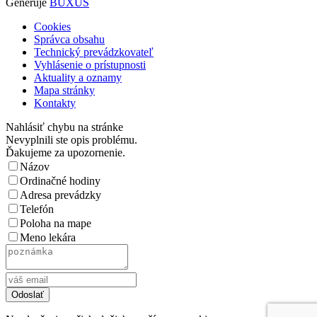
Generuje
BUXUS
Cookies
Správca obsahu
Technický prevádzkovateľ
Vyhlásenie o prístupnosti
Aktuality a oznamy
Mapa stránky
Kontakty
Nahlásiť chybu na stránke
Nevyplnili ste opis problému.
Ďakujeme za upozornenie.
Názov
Ordinačné hodiny
Adresa prevádzky
Telefón
Poloha na mape
Meno lekára