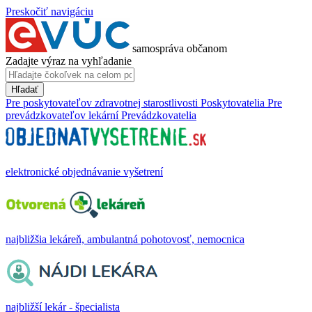
Preskočiť navigáciu
samospráva občanom
Zadajte výraz na vyhľadanie
Hľadať
Pre poskytovateľov zdravotnej starostlivosti
Poskytovatelia
Pre
prevádzkovateľov lekární
Prevádzkovatelia
elektronické objednávanie vyšetrení
najbližšia lekáreň, ambulantná pohotovosť, nemocnica
najbližší lekár - špecialista