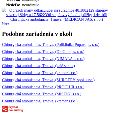
Nedeľa:
neordinuje
Mapa
Podobné zariadenia v okolí
Chirurgická ambulancia, Trnava, (Poliklinika Púpava, s. r. o.)
Chirurgická ambulancia, Trnava, (Dr. Guba, s. r. o.)
Chirurgická ambulancia, Trnava, (NIMALA s. r. o.)
Chirurgická ambulancia, Trnava, (kalé s. r. o.)
Chirurgická ambulancia, Trnava, (kramar s.r.o.)
Chirurgická ambulancia, Trnava, (SURGERY, spol. s r.o.)
Chirurgická ambulancia, Trnava, (PROCHIR s.r.o.)
Chirurgická ambulancia, Trnava, (MISTIG, s.r.o.)
Chirurgická ambulancia, Trnava, (kramar s.r.o.)