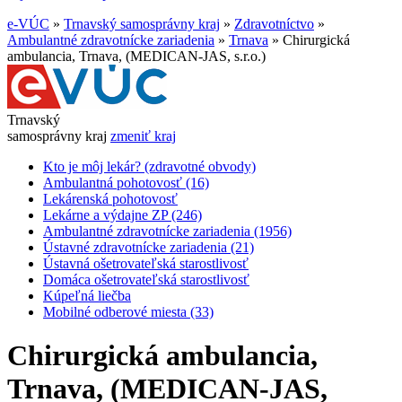
e-VÚC
»
Trnavský samosprávny kraj
»
Zdravotníctvo
»
Ambulantné zdravotnícke zariadenia
»
Trnava
»
Chirurgická
ambulancia, Trnava, (MEDICAN-JAS, s.r.o.)
Trnavský
samosprávny kraj
zmeniť kraj
Kto je môj lekár? (zdravotné obvody)
Ambulantná pohotovosť (16)
Lekárenská pohotovosť
Lekárne a výdajne ZP (246)
Ambulantné zdravotnícke zariadenia (1956)
Ústavné zdravotnícke zariadenia (21)
Ústavná ošetrovateľská starostlivosť
Domáca ošetrovateľská starostlivosť
Kúpeľná liečba
Mobilné odberové miesta (33)
Chirurgická ambulancia,
Trnava, (MEDICAN-JAS,