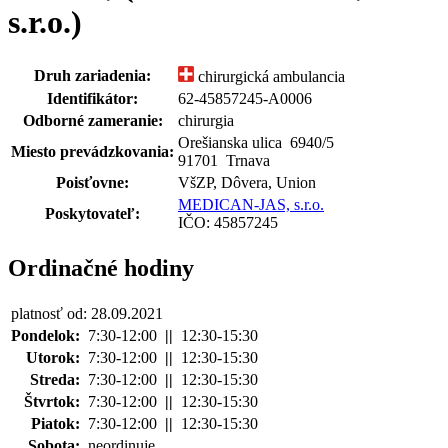
s.r.o.)
Druh zariadenia:
chirurgická ambulancia
Identifikátor:
62-45857245-A0006
Odborné zameranie:
chirurgia
Orešianska ulica 6940
/
5
Miesto prevádzkovania:
91701 Trnava
Poisťovne:
VšZP, Dôvera, Union
MEDICAN-JAS, s.r.o.
Poskytovateľ:
IČO: 45857245
Ordinačné hodiny
platnosť od: 28.09.2021
Pondelok:
7:30-12:00
||
12:30-15:30
Utorok:
7:30-12:00
||
12:30-15:30
Streda:
7:30-12:00
||
12:30-15:30
Štvrtok:
7:30-12:00
||
12:30-15:30
Piatok:
7:30-12:00
||
12:30-15:30
Sobota:
neordinuje