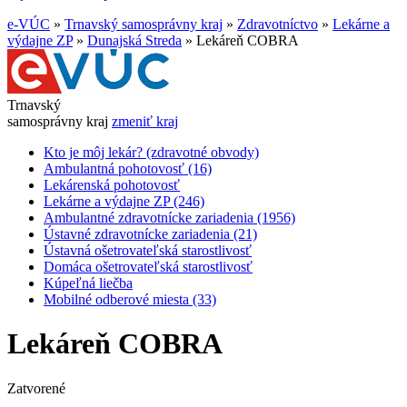
e-VÚC
»
Trnavský samosprávny kraj
»
Zdravotníctvo
»
Lekárne a
výdajne ZP
»
Dunajská Streda
»
Lekáreň COBRA
Trnavský
samosprávny kraj
zmeniť kraj
Kto je môj lekár? (zdravotné obvody)
Ambulantná pohotovosť (16)
Lekárenská pohotovosť
Lekárne a výdajne ZP (246)
Ambulantné zdravotnícke zariadenia (1956)
Ústavné zdravotnícke zariadenia (21)
Ústavná ošetrovateľská starostlivosť
Domáca ošetrovateľská starostlivosť
Kúpeľná liečba
Mobilné odberové miesta (33)
Lekáreň COBRA
Zatvorené