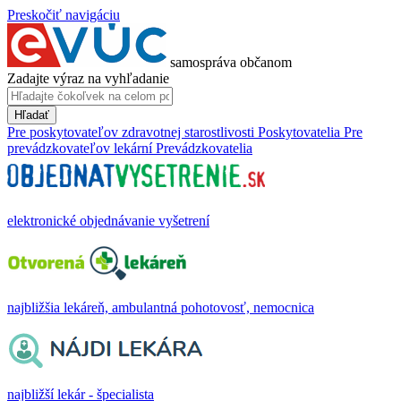
Preskočiť navigáciu
samospráva občanom
Zadajte výraz na vyhľadanie
Hľadať
Pre poskytovateľov zdravotnej starostlivosti
Poskytovatelia
Pre
prevádzkovateľov lekární
Prevádzkovatelia
elektronické objednávanie vyšetrení
najbližšia lekáreň, ambulantná pohotovosť, nemocnica
najbližší lekár - špecialista