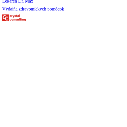
Lekáreň Dr. Max
Výdajňa zdravotníckych pomôcok