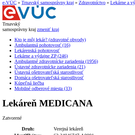
e-VÚC
»
Trnavský samosprávny kraj
»
Zdravotníctvo
»
Lekárne a v
Trnavský
samosprávny kraj
zmeniť kraj
Kto je môj lekár? (zdravotné obvody)
Ambulantná pohotovosť (16)
Lekárenská pohotovosť
Lekárne a výdajne ZP (246)
Ambulantné zdravotnícke zariadenia (1956)
Ústavné zdravotnícke zariadenia (21)
Ústavná ošetrovateľská starostlivosť
Domáca ošetrovateľská starostlivosť
Kúpeľná liečba
Mobilné odberové miesta (33)
Lekáreň MEDICANA
Zatvorené
Druh:
Verejná lekáreň