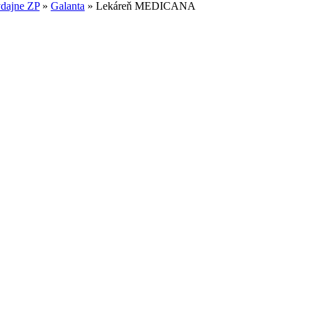
ýdajne ZP
»
Galanta
»
Lekáreň MEDICANA