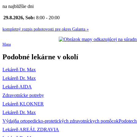
na najbližšie dni
29.8.2026, Sob:
8:00 - 20:00
kompletný rozpis pohotovosti pre okres Galanta »
Mapa
Podobné lekárne v okolí
Lekáreň Dr. Max
Lekáreň Dr. Max
Lekáreň AIDA
Zdravotnícke potreby
Lekáreň KLOKNER
Lekáreň Dr. Max
Výdajňa ortopedicko-protetických zdravotníckych pomôcokPodotech s
Lekáreň AREÁL ZDRAVIA