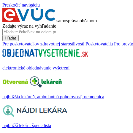
Preskočiť navigáciu
samospráva občanom
Zadajte výraz na vyhľadanie
Hľadať
Pre poskytovateľov zdravotnej starostlivosti
Poskytovatelia
Pre prevá
elektronické objednávanie vyšetrení
najbližšia lekáreň, ambulantná pohotovosť, nemocnica
najbližší lekár - špecialista