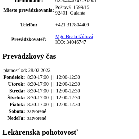
Identifikátor:
62-34046747-A0001
Poštová 1599
/
15
Miesto prevádzkovania:
92401 Galanta
Telefón:
+421 317804409
Mgr. Beata Ižófová
Prevádzkovateľ:
IČO: 34046747
Prevádzkový čas
platnosť od: 28.02.2022
Pondelok:
8:30-17:00
||
12:00-12:30
Utorok:
8:30-17:00
||
12:00-12:30
Streda:
8:30-17:00
||
12:00-12:30
Štvrtok:
8:30-17:00
||
12:00-12:30
Piatok:
8:30-17:00
||
12:00-12:30
Sobota:
zatvorené
Nedeľa:
zatvorené
Lekárenská pohotovosť