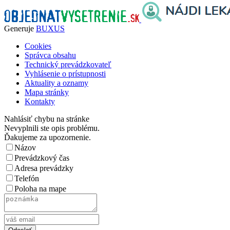
Generuje
BUXUS
Cookies
Správca obsahu
Technický prevádzkovateľ
Vyhlásenie o prístupnosti
Aktuality a oznamy
Mapa stránky
Kontakty
Nahlásiť chybu na stránke
Nevyplnili ste opis problému.
Ďakujeme za upozornenie.
Názov
Prevádzkový čas
Adresa prevádzky
Telefón
Poloha na mape