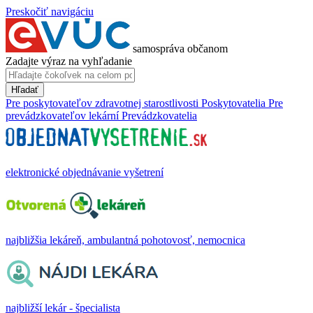
Preskočiť navigáciu
samospráva občanom
Zadajte výraz na vyhľadanie
Hľadať
Pre poskytovateľov zdravotnej starostlivosti
Poskytovatelia
Pre
prevádzkovateľov lekární
Prevádzkovatelia
elektronické objednávanie vyšetrení
najbližšia lekáreň, ambulantná pohotovosť, nemocnica
najbližší lekár - špecialista