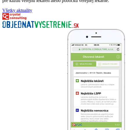
pre každú verejnú lekáreň alebo pobočku verejnej lekárne.
Všetky aktuality