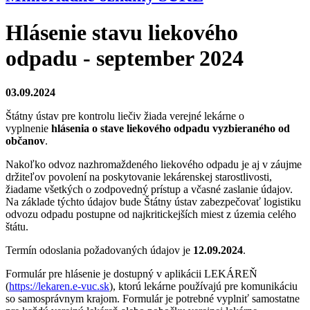
Hlásenie stavu liekového
odpadu - september 2024
03.09.2024
Štátny ústav pre kontrolu liečiv žiada verejné lekárne o
vyplnenie
hlásenia o stave liekového odpadu vyzbieraného od
občanov
.
Nakoľko odvoz nazhromaždeného liekového odpadu je aj v záujme
držiteľov povolení na poskytovanie lekárenskej starostlivosti,
žiadame všetkých o zodpovedný prístup a včasné zaslanie údajov.
Na základe týchto údajov bude Štátny ústav zabezpečovať logistiku
odvozu odpadu postupne od najkritickejších miest z územia celého
štátu.
Termín odoslania požadovaných údajov je
12.09.2024
.
Formulár pre hlásenie je dostupný v aplikácii LEKÁREŇ
(
https://lekaren.e-vuc.sk
), ktorú lekárne používajú pre komunikáciu
so samosprávnym krajom. Formulár je potrebné vyplniť samostatne