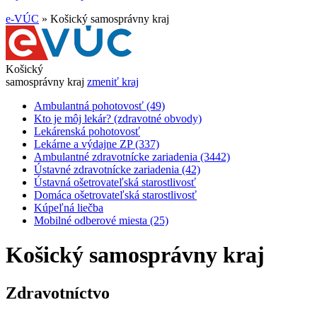
e-VÚC
»
Košický samosprávny kraj
Košický
samosprávny kraj
zmeniť kraj
Ambulantná pohotovosť (49)
Kto je môj lekár? (zdravotné obvody)
Lekárenská pohotovosť
Lekárne a výdajne ZP (337)
Ambulantné zdravotnícke zariadenia (3442)
Ústavné zdravotnícke zariadenia (42)
Ústavná ošetrovateľská starostlivosť
Domáca ošetrovateľská starostlivosť
Kúpeľná liečba
Mobilné odberové miesta (25)
Košický samosprávny kraj
Zdravotníctvo