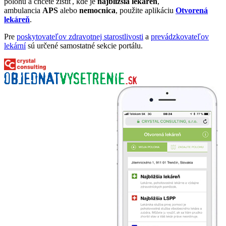
polohu a chcete zistiť, kde je
najbližšia lekáreň
,
ambulancia
APS
alebo
nemocnica
, použite aplikáciu
Otvorená
lekáreň
.
Pre
poskytovateľov zdravotnej starostlivosti
a
prevádzkovateľov
lekární
sú určené samostatné sekcie portálu.