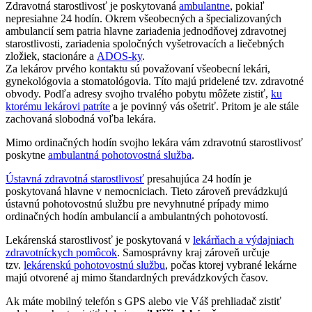
Zdravotná starostlivosť je poskytovaná
ambulantne
, pokiaľ
nepresiahne 24 hodín. Okrem všeobecných a špecializovaných
ambulancií sem patria hlavne zariadenia jednodňovej zdravotnej
starostlivosti, zariadenia spoločných vyšetrovacích a liečebných
zložiek, stacionáre a
ADOS-ky
.
Za lekárov prvého kontaktu sú považovaní všeobecní lekári,
gynekológovia a stomatológovia. Títo majú pridelené tzv. zdravotné
obvody. Podľa adresy svojho trvalého pobytu môžete zistiť,
ku
ktorému lekárovi patríte
a je povinný vás ošetriť. Pritom je ale stále
zachovaná slobodná voľba lekára.
Mimo ordinačných hodín svojho lekára vám zdravotnú starostlivosť
poskytne
ambulantná pohotovostná služba
.
Ústavná zdravotná starostlivosť
presahujúca 24 hodín je
poskytovaná hlavne v nemocniciach. Tieto zároveň prevádzkujú
ústavnú pohotovostnú službu pre nevyhnutné prípady mimo
ordinačných hodín ambulancií a ambulantných pohotovostí.
Lekárenská starostlivosť je poskytovaná v
lekárňach a výdajniach
zdravotníckych pomôcok
. Samosprávny kraj zároveň určuje
tzv.
lekárenskú pohotovostnú službu
, počas ktorej vybrané lekárne
majú otvorené aj mimo štandardných prevádzkových časov.
Ak máte mobilný telefón s GPS alebo vie Váš prehliadač zistiť