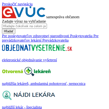
Preskočiť navigáciu
samospráva občanom
Zadajte výraz na vyhľadanie
Hľadať
Pre poskytovateľov zdravotnej starostlivosti
Poskytovatelia
Pre
prevádzkovateľov lekární
Prevádzkovatelia
elektronické objednávanie vyšetrení
najbližšia lekáreň, ambulantná pohotovosť, nemocnica
najbližší lekár - špecialista