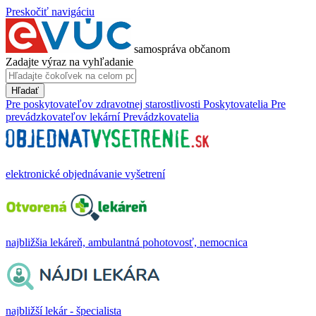
Preskočiť navigáciu
samospráva občanom
Zadajte výraz na vyhľadanie
Hľadať
Pre poskytovateľov zdravotnej starostlivosti
Poskytovatelia
Pre
prevádzkovateľov lekární
Prevádzkovatelia
elektronické objednávanie vyšetrení
najbližšia lekáreň, ambulantná pohotovosť, nemocnica
najbližší lekár - špecialista