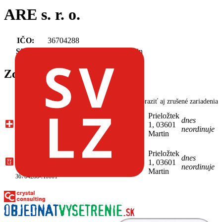
ARE s. r. o.
IČO:
36704288
Sídlo:
Lúky 10346/13, 03601 Martin
Zdravotnícke zariadenia
Zobraziť aj zrušené zariadenia
Ambulancia fyziatrie, balneológie a
Prieložtek
liečebnej rehabilitácie, Martin
(Fyziatria,
dnes
1, 03601
balneológia a liečebná rehabilitácia)
neordinuje
65-
Martin
36704288-A0003
SVaLZ, fyziatria, balneológia a liečebná
Prieložtek
rehabilitácia, Martin
(Fyziatria,
dnes
1, 03601
balneológia a liečebná rehabilitácia)
neordinuje
65-
Martin
36704288-A0001