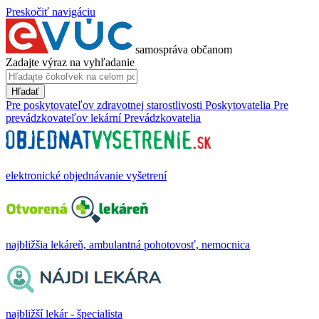
Preskočiť navigáciu
samospráva občanom
Zadajte výraz na vyhľadanie
Hľadať
Pre poskytovateľov zdravotnej starostlivosti
Poskytovatelia
Pre
prevádzkovateľov lekární
Prevádzkovatelia
elektronické objednávanie vyšetrení
najbližšia lekáreň, ambulantná pohotovosť, nemocnica
najbližší lekár - špecialista