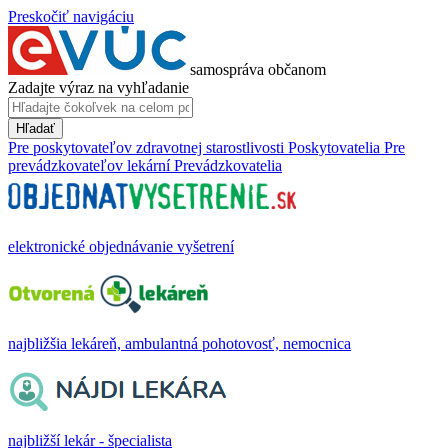
Preskočiť navigáciu
samospráva občanom
Zadajte výraz na vyhľadanie
Hľadať
Pre poskytovateľov zdravotnej starostlivosti
Poskytovatelia
Pre
prevádzkovateľov lekární
Prevádzkovatelia
elektronické objednávanie vyšetrení
najbližšia lekáreň, ambulantná pohotovosť, nemocnica
najbližší lekár - špecialista