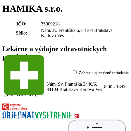
HAMIKA s.r.o.
IČO:
35909218
Nám. sv. Františka 6, 84104 Bratislava-
Sídlo:
Karlova Ves
Lekárne a výdajne zdravotníckych
pomôcok
Zobraziť aj zrušené zariadenia
Lekáreň
KARLOVKA
Nám. Sv. Františka 3440/6,
61-
8:00 - 18:00
84104 Bratislava-Karlova Ves
35909218-A0001
(Verejná lekáreň)