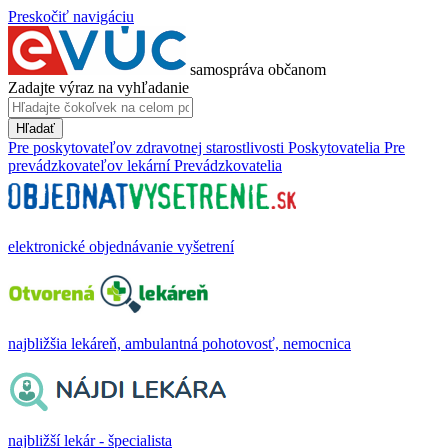
Preskočiť navigáciu
samospráva občanom
Zadajte výraz na vyhľadanie
Hľadať
Pre poskytovateľov zdravotnej starostlivosti
Poskytovatelia
Pre
prevádzkovateľov lekární
Prevádzkovatelia
elektronické objednávanie vyšetrení
najbližšia lekáreň, ambulantná pohotovosť, nemocnica
najbližší lekár - špecialista