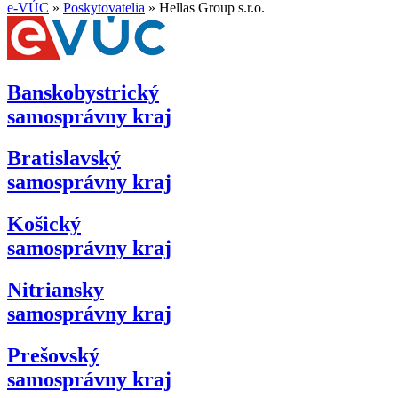
e-VÚC
»
Poskytovatelia
»
Hellas Group s.r.o.
Banskobystrický
samosprávny kraj
Bratislavský
samosprávny kraj
Košický
samosprávny kraj
Nitriansky
samosprávny kraj
Prešovský
samosprávny kraj