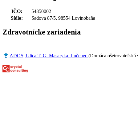
IČO:
54850002
Sídlo:
Sadová 87/5, 98554 Lovinobaňa
Zdravotnícke zariadenia
ADOS, Ulica T. G. Masaryka, Lučenec
(Domáca ošetrovateľská s