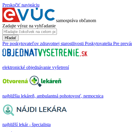
Preskočiť navigáciu
samospráva občanom
Zadajte výraz na vyhľadanie
Hľadať
Pre poskytovateľov zdravotnej starostlivosti
Poskytovatelia
Pre prevá
elektronické objednávanie vyšetrení
najbližšia lekáreň, ambulantná pohotovosť, nemocnica
najbližší lekár - špecialista