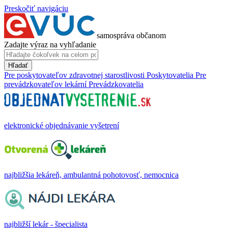
Preskočiť navigáciu
samospráva občanom
Zadajte výraz na vyhľadanie
Hľadať
Pre poskytovateľov zdravotnej starostlivosti
Poskytovatelia
Pre
prevádzkovateľov lekární
Prevádzkovatelia
elektronické objednávanie vyšetrení
najbližšia lekáreň, ambulantná pohotovosť, nemocnica
najbližší lekár - špecialista