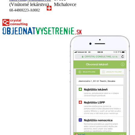
(Vnútorné lekárstvo)
Michalovce
68-44869223-A0002