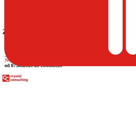
IČO:
47233729
Sídlo:
Čierne 169, 02313 Čierne
Zdravotnícke zariadenia
Všeobecná obvodná ambulancia pre dospelých, Čierne
(Všeobecné l
Neprítomnosti:
od 07.08.2026
do 10.08.2026