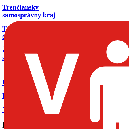
Trenčiansky
samosprávny kraj
Trnavský
samosprávny kraj
Žilinský
samosprávny kraj
Pre poskytovateľov zdravotnej starostlivos
Pre prevádzkovateľov lekární
Mimoriadne oznamy ŠÚKL
KAGA Medic, s.r.o.