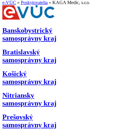
e-VÚC
»
Poskytovatelia
»
KAGA Medic, s.r.o.
Banskobystrický
samosprávny kraj
Bratislavský
samosprávny kraj
Košický
samosprávny kraj
Nitriansky
samosprávny kraj
Prešovský
samosprávny kraj