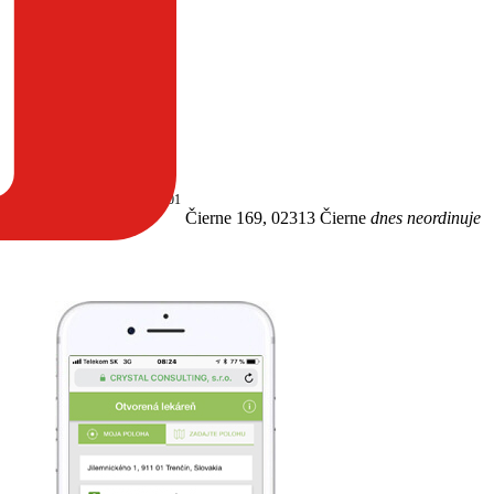
ekárstvo)
65-47233729-A0001
Čierne 169, 02313 Čierne
dnes neordinuje