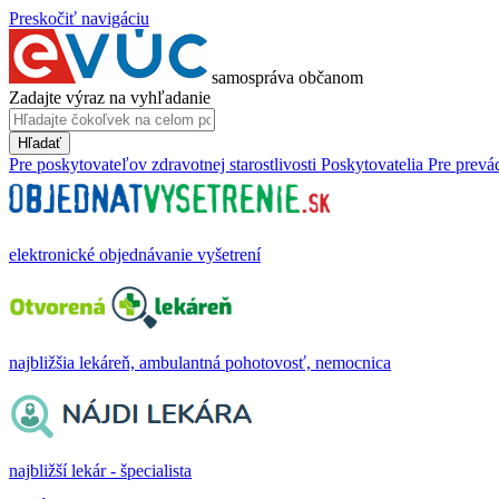
Preskočiť navigáciu
samospráva občanom
Zadajte výraz na vyhľadanie
Hľadať
Pre poskytovateľov zdravotnej starostlivosti
Poskytovatelia
Pre prevá
elektronické objednávanie vyšetrení
najbližšia lekáreň, ambulantná pohotovosť, nemocnica
najbližší lekár - špecialista