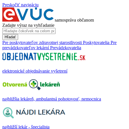
Preskočiť navigáciu
samospráva občanom
Zadajte výraz na vyhľadanie
Hľadať
Pre poskytovateľov zdravotnej starostlivosti
Poskytovatelia
Pre
prevádzkovateľov lekární
Prevádzkovatelia
elektronické objednávanie vyšetrení
najbližšia lekáreň, ambulantná pohotovosť, nemocnica
najbližší lekár - špecialista