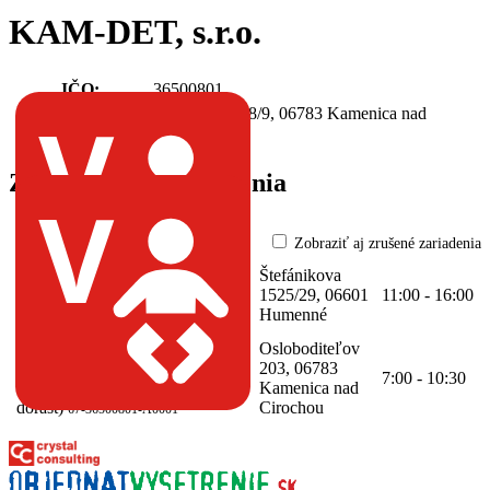
KAM-DET, s.r.o.
IČO:
36500801
Gaštanová 868/9, 06783 Kamenica nad
Sídlo:
Cirochou
Zdravotnícke zariadenia
Zobraziť aj zrušené zariadenia
Všeobecná ambulancia pre deti a
Štefánikova
dorast, Humenné
(Všeobecná
1525/29, 06601
11:00 - 16:00
starostlivosť o deti a dorast)
67-
Humenné
36500801-A0002
Všeobecná ambulancia pre deti a
Osloboditeľov
dorast, Kamenica nad Cirochou
203, 06783
7:00 - 10:30
(Všeobecná starostlivosť o deti a
Kamenica nad
dorast)
Cirochou
67-36500801-A0001