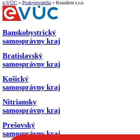
e-VÚC
»
Poskytovatelia
»
Krasdent s.r.o.
Banskobystrický
samosprávny kraj
Bratislavský
samosprávny kraj
Košický
samosprávny kraj
Nitriansky
samosprávny kraj
Prešovský
samosprávny kraj