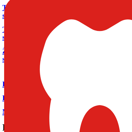
Trenčiansky
samosprávny kraj
Trnavský
samosprávny kraj
Žilinský
samosprávny kraj
Pre poskytovateľov zdravotnej starostlivos
Pre prevádzkovateľov lekární
Mimoriadne oznamy ŠÚKL
Krasdent s.r.o.