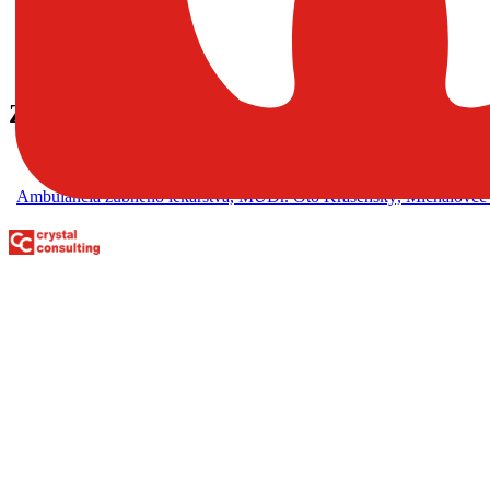
IČO:
54493595
Sídlo:
Masarykova 1340/88, 07101 Michalovce
Zdravotnícke zariadenia
Ambulancia zubného lekárstva, MUDr. Oto Krásenský, Michalovc