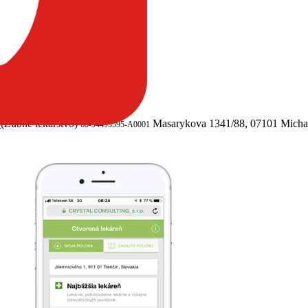
e
(Zubné lekárstvo)
Masarykova 1341/88, 07101 Micha
68-54493595-A0001