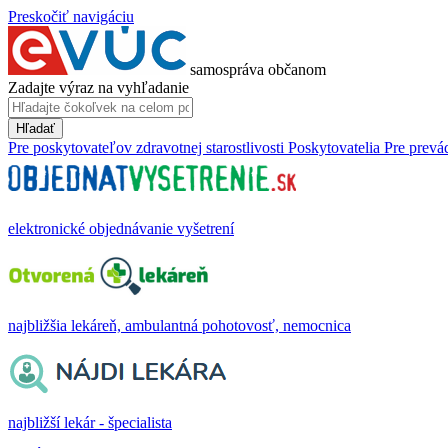
Preskočiť navigáciu
samospráva občanom
Zadajte výraz na vyhľadanie
Hľadať
Pre poskytovateľov zdravotnej starostlivosti
Poskytovatelia
Pre prevá
elektronické objednávanie vyšetrení
najbližšia lekáreň, ambulantná pohotovosť, nemocnica
najbližší lekár - špecialista