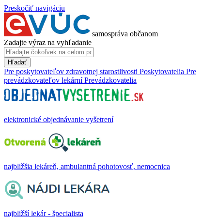
Preskočiť navigáciu
samospráva občanom
Zadajte výraz na vyhľadanie
Hľadať
Pre poskytovateľov zdravotnej starostlivosti
Poskytovatelia
Pre
prevádzkovateľov lekární
Prevádzkovatelia
elektronické objednávanie vyšetrení
najbližšia lekáreň, ambulantná pohotovosť, nemocnica
najbližší lekár - špecialista