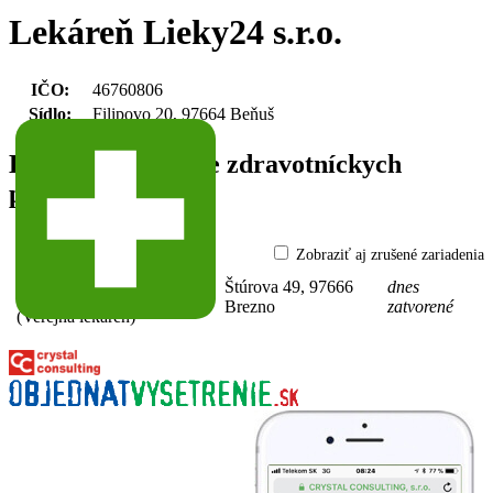
Lekáreň Lieky24 s.r.o.
IČO:
46760806
Sídlo:
Filipovo 20, 97664 Beňuš
Lekárne a výdajne zdravotníckych
pomôcok
Zobraziť aj zrušené zariadenia
Lekáreň Lieky24
66-46760806-
Štúrova 49, 97666
dnes
A0001
Brezno
zatvorené
(Verejná lekáreň)