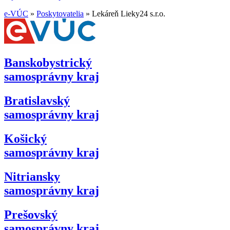
e-VÚC
»
Poskytovatelia
»
Lekáreň Lieky24 s.r.o.
Banskobystrický
samosprávny kraj
Bratislavský
samosprávny kraj
Košický
samosprávny kraj
Nitriansky
samosprávny kraj
Prešovský
samosprávny kraj