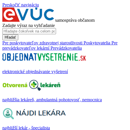
Preskočiť navigáciu
samospráva občanom
Zadajte výraz na vyhľadanie
Hľadať
Pre poskytovateľov zdravotnej starostlivosti
Poskytovatelia
Pre
prevádzkovateľov lekární
Prevádzkovatelia
elektronické objednávanie vyšetrení
najbližšia lekáreň, ambulantná pohotovosť, nemocnica
najbližší lekár - špecialista