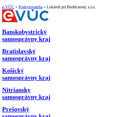
e-VÚC
»
Poskytovatelia
»
Lekáreň pri Budúcnosti, s.r.o.
Banskobystrický
samosprávny kraj
Bratislavský
samosprávny kraj
Košický
samosprávny kraj
Nitriansky
samosprávny kraj
Prešovský
samosprávny kraj