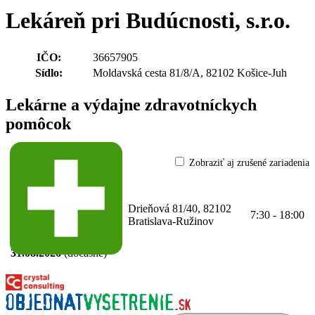
Lekáreň pri Budúcnosti, s.r.o.
IČO:
36657905
Sídlo:
Moldavská cesta 81/8/A, 82102 Košice-Juh
Lekárne a výdajne zdravotníckych
pomôcok
Zobraziť aj zrušené zariadenia
Lekáreň Dr. Max
61-
36657905-A0001
(Verejná lekáreň)
Drieňová 81/40, 82102
Prekážky v
7:30 - 18:00
Bratislava-Ružinov
prevádzkovaní:
od 01.07.2026
do
31.08.2026
(dočasne)