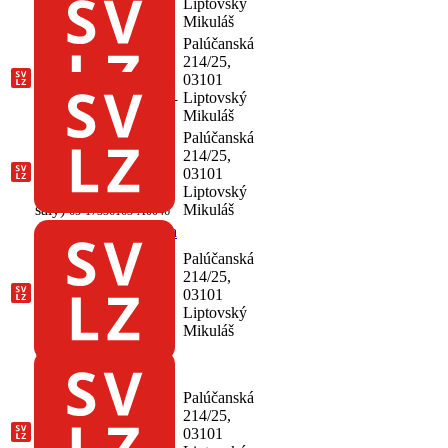
Mikuláš
(Psychiatria)
Liptovský
Mikuláš
65-17336163-A0041
SVaLZ, centrálna
Palúčanská
sterilizácia, Liptovský
214/25,
Mikuláš
(Centrálna
03101
sterilizácia)
Liptovský
65-17336163-
Mikuláš
A0035
SVaLZ, centrálne
Palúčanská
operačné sály,
214/25,
Liptovský Mikuláš
03101
(Centrálne operačné
Liptovský
sály)
Mikuláš
65-17336163-A0046
SVaLZ, hematológia a
transfuziológia,
Palúčanská
MUDr. Alexandra
214/25,
Zemančíková,
03101
Liptovský Mikuláš
Liptovský
(Hematológia a
Mikuláš
transfuziológia)
65-
17336163-A0037
SVaLZ, klinická
biochémia, MUDr.
Palúčanská
Alexandra
214/25,
Zemančíková,
03101