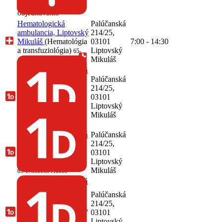
17336163-A0004
objednávanie
Hematologická
Palúčanská
ambulancia, Liptovský
214/25,
Mikuláš
(Hematológia
03101
7:00 - 14:30
a transfuziológia)
Liptovský
65-
Mikuláš
17336163-A0021
Jednodňová zdravotná
starostlivosť,
Palúčanská
oftalmológia, MUDr.
214/25,
Sidónia Siváková,
03101
Liptovský Mikuláš
Liptovský
(Oftalmológia)
Mikuláš
65-
17336163-A0033
Jednodňová zdravotná
Palúčanská
starostlivosť,
214/25,
ortopédia, Liptovský
03101
Mikuláš
(Ortopédia)
Liptovský
Mikuláš
65-17336163-A0030
Jednodňová zdravotná
starostlivosť,
Palúčanská
otorinolaryngológia a
214/25,
chirurgia hlavy a krku,
03101
Liptovský Mikuláš
Liptovský