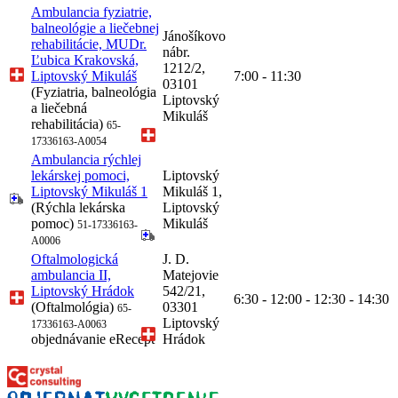
Ambulancia fyziatrie,
balneológie a liečebnej
Jánošíkovo
rehabilitácie, MUDr.
nábr.
Ľubica Krakovská,
1212/2,
Liptovský Mikuláš
7:00 - 11:30
03101
(Fyziatria, balneológia
Liptovský
a liečebná
Mikuláš
rehabilitácia)
65-
17336163-A0054
Ambulancia rýchlej
lekárskej pomoci,
Liptovský
Liptovský Mikuláš 1
Mikuláš 1,
(Rýchla lekárska
Liptovský
pomoc)
Mikuláš
51-17336163-
A0006
Oftalmologická
J. D.
ambulancia II,
Matejovie
Liptovský Hrádok
542/21,
6:30 - 12:00 - 12:30 - 14:30
(Oftalmológia)
03301
65-
Liptovský
17336163-A0063
objednávanie
eRecept
Hrádok