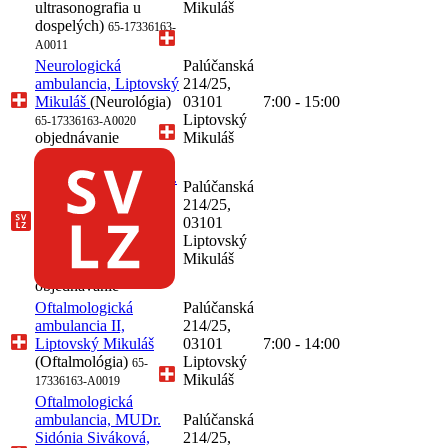
ultrasonografia u
Mikuláš
dospelých)
65-17336163-
A0011
Neurologická
Palúčanská
ambulancia, Liptovský
214/25,
Mikuláš
(Neurológia)
03101
7:00 - 15:00
Liptovský
65-17336163-A0020
objednávanie
Mikuláš
Oddelenie klinickej
mikrobiológie, MUDr.
Palúčanská
Eva Kráľová,
214/25,
Liptovský Mikuláš
03101
(Klinická
Liptovský
mikrobiológia)
65-
Mikuláš
17336163-A0036
objednávanie
Oftalmologická
Palúčanská
ambulancia II,
214/25,
Liptovský Mikuláš
03101
7:00 - 14:00
(Oftalmológia)
Liptovský
65-
Mikuláš
17336163-A0019
Oftalmologická
ambulancia, MUDr.
Palúčanská
Sidónia Siváková,
214/25,