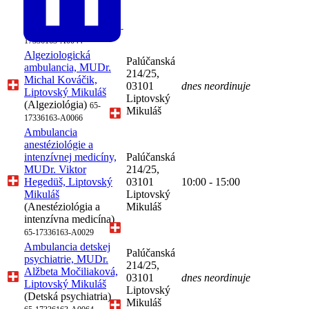
intenzívna medicína,
Neonatológia,
Dlhodobo chorých)
65-
17336163-A0044
Algeziologická
Palúčanská
ambulancia, MUDr.
214/25,
Michal Kováčik,
03101
dnes neordinuje
Liptovský Mikuláš
Liptovský
(Algeziológia)
65-
Mikuláš
17336163-A0066
Ambulancia
anestéziológie a
intenzívnej medicíny,
Palúčanská
MUDr. Viktor
214/25,
Hegedüš, Liptovský
03101
10:00 - 15:00
Mikuláš
Liptovský
(Anestéziológia a
Mikuláš
intenzívna medicína)
65-17336163-A0029
Ambulancia detskej
Palúčanská
psychiatrie, MUDr.
214/25,
Alžbeta Močiliaková,
03101
dnes neordinuje
Liptovský Mikuláš
Liptovský
(Detská psychiatria)
Mikuláš