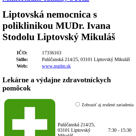
Liptovská nemocnica s
poliklinikou MUDr. Ivana
Stodolu Liptovský Mikuláš
IČO:
17336163
Sídlo:
Palúčanská 214/25, 03101 Liptovský Mikuláš
Web:
www.nsplm.sk
Lekárne a výdajne zdravotníckych
pomôcok
Zobraziť aj zrušené zariadenia
Lekáreň Liptovskej
nemocnice
65-17336163-
A0058
Palúčanská 214/25,
(Verejná lekáreň)
03101 Liptovský
7:30 - 15:30
Prekážky v
Mikuláš