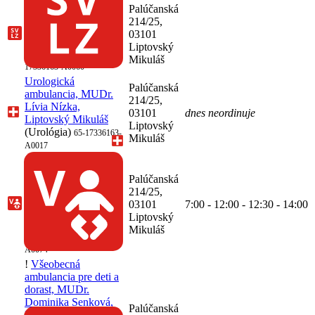
SVaLZ, sonografia,
Palúčanská
MUDr. Andrea
214/25,
Rajníková, Liptovský
03101
Mikuláš
(Sonografia,
Liptovský
Rádiológia)
65-
Mikuláš
17336163-A0060
Urologická
Palúčanská
ambulancia, MUDr.
214/25,
Lívia Nízka,
03101
dnes neordinuje
Liptovský Mikuláš
Liptovský
(Urológia)
65-17336163-
Mikuláš
A0017
!
Všeobecná
ambulancia pre deti a
Palúčanská
dorast, Liptovský
214/25,
Mikuláš
(Pediatria,
03101
7:00 - 12:00 - 12:30 - 14:00
Všeobecná
Liptovský
starostlivosť o deti a
Mikuláš
dorast)
65-17336163-
A0074
!
Všeobecná
ambulancia pre deti a
dorast, MUDr.
Dominika Senková,
Palúčanská
Liptovský Mikuláš