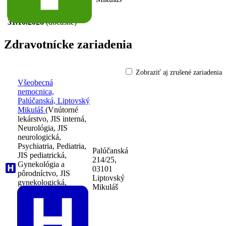
prevádzkovaní:
od 01.06.2021
do
31.10.2026
(dočasne)
Zdravotnícke zariadenia
Zobraziť aj zrušené zariadenia
Všeobecná
nemocnica,
Palúčanská, Liptovský
Mikuláš
(Vnútorné
lekárstvo, JIS interná,
Neurológia, JIS
neurologická,
Psychiatria, Pediatria,
Palúčanská
JIS pediatrická,
214/25,
Gynekológia a
03101
pôrodníctvo, JIS
Liptovský
gynekologická,
Mikuláš
Chirurgia, JIS
chirurgická, úrazová
chirurgia,
Anestéziológia a