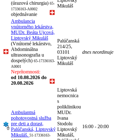
Liptovský
(úrazová chirurgia)
65-
Mikuláš
17336163-A0002
objednávanie
Ambulancia
vnútorného lekárstva,
MUDr. Beáta Ujcová,
Liptovský Mikuláš
Palúčanská
(Vnútorné lekárstvo,
214/25,
Abdominálna
03101
dnes neordinuje
ultrasonografia u
Liptovský
dospelých)
65-17336163-
Mikuláš
A0001
Neprítomnosti:
od 10.08.2026
do
20.08.2026
Liptovská
nemocnica
s
poliklinikou
Ambulantná
MUDr.
pohotovostná služba
Ivana
pre deti a dorast,
Stodolu
16:00 - 20:00
Palúčanská, Liptovský
Liptovský
Mikuláš.
Mikuláš,
51-17336163-