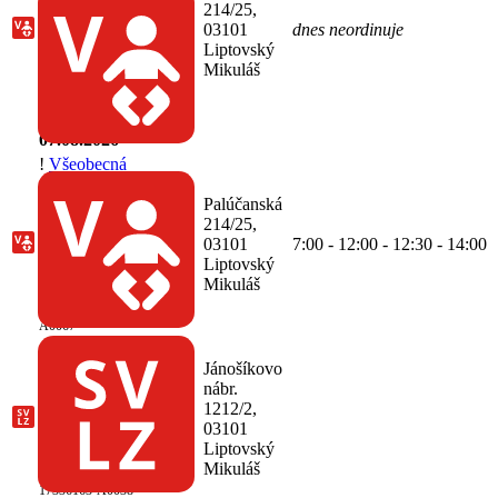
214/25,
(Všeobecná
03101
dnes neordinuje
starostlivosť o deti a
Liptovský
dorast)
65-17336163-
Mikuláš
A0062
Neprítomnosti:
od 27.07.2026
do
07.08.2026
!
Všeobecná
ambulancia pre deti a
dorast, MUDr.
Palúčanská
Murinová Zuzana,
214/25,
Liptovský Mikuláš
03101
7:00 - 12:00 - 12:30 - 14:00
(Všeobecná
Liptovský
starostlivosť o deti a
Mikuláš
dorast)
65-17336163-
A0067
Ambulancia
fyziatricko-
Jánošíkovo
rehabilitačného
nábr.
oddelenia, Liptovský
1212/2,
Mikuláš
(Fyziatria,
03101
balneológia a liečebná
Liptovský
rehabilitácia)
Mikuláš
65-
17336163-A0038