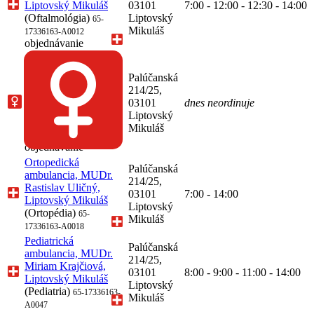
Liptovský Mikuláš
03101
7:00 - 12:00 - 12:30 - 14:00
(Oftalmológia)
Liptovský
65-
Mikuláš
17336163-A0012
objednávanie
Onkogynekologická
ambulancia, MUDr.
Palúčanská
Eva Verebová,
214/25,
Liptovský Mikuláš
03101
dnes neordinuje
(Gynekológia a
Liptovský
pôrodníctvo)
65-
Mikuláš
17336163-A0008
objednávanie
Ortopedická
Palúčanská
ambulancia, MUDr.
214/25,
Rastislav Uličný,
03101
7:00 - 14:00
Liptovský Mikuláš
Liptovský
(Ortopédia)
65-
Mikuláš
17336163-A0018
Pediatrická
Palúčanská
ambulancia, MUDr.
214/25,
Miriam Krajčiová,
03101
8:00 - 9:00 - 11:00 - 14:00
Liptovský Mikuláš
Liptovský
(Pediatria)
65-17336163-
Mikuláš
A0047