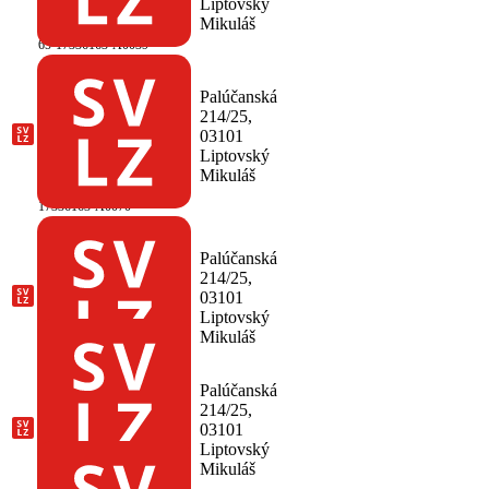
Liptovský Mikuláš
Liptovský
(Klinická biochémia)
Mikuláš
65-17336163-A0039
SVaLZ, klinická
imunológia a
Palúčanská
alergológia, MUDr.
214/25,
Katarína Michálková,
03101
Liptovský Mikuláš
Liptovský
(Klinická imunológia
Mikuláš
a alergológia)
65-
17336163-A0070
SVaLZ, počítačová
tomografia - CT,
Palúčanská
MUDr. Andrea
214/25,
Rajníková, Liptovský
03101
Mikuláš
(Počítačová
Liptovský
tomografia - CT,
Mikuláš
Rádiológia)
65-
17336163-A0059
SVaLZ, rádiológia,
Palúčanská
MUDr. Andrea
214/25,
Rajníková, Liptovský
03101
Mikuláš
(Rádiológia)
Liptovský
Mikuláš
65-17336163-A0015