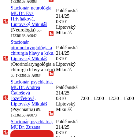
17336163-A0003
Stacionár, neurológia,
Palúčanská
MUDr. Eva
214/25,
Hrivňáková,
03101
Liptovský Mikuláš
Liptovský
(Neurológia)
65-
Mikuláš
17336163-A0042
Stacionár,
otorinolaryngológia a
Palúčanská
chirurgia hlavy a krku,
214/25,
Liptovský Mikuláš
03101
(Otorinolaryngológia a
Liptovský
chirurgia hlavy a krku)
Mikuláš
65-17336163-A0034
Stacionár, psychiatria,
MUDr. Andrea
Palúčanská
Čatlošová
214/25,
Jozefčeková,
03101
7:00 - 12:00 - 12:30 - 15:00
Liptovský Mikuláš
Liptovský
(Psychiatria)
Mikuláš
65-
17336163-A0073
Stacionár, psychiatria,
Palúčanská
MUDr. Zuzana
214/25,
Janíková, Liptovský
03101