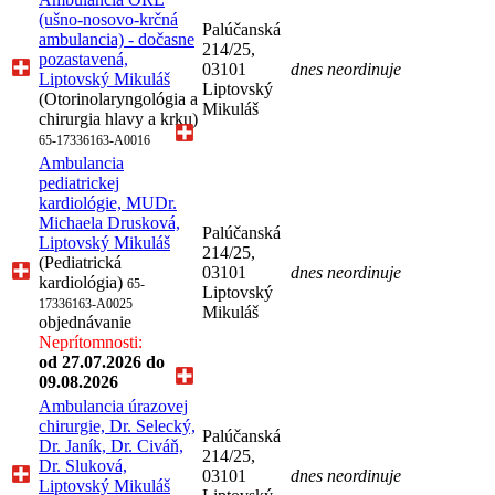
(ušno-nosovo-krčná
Palúčanská
ambulancia) - dočasne
214/25,
pozastavená,
03101
dnes neordinuje
Liptovský Mikuláš
Liptovský
(Otorinolaryngológia a
Mikuláš
chirurgia hlavy a krku)
65-17336163-A0016
Ambulancia
pediatrickej
kardiológie, MUDr.
Michaela Drusková,
Palúčanská
Liptovský Mikuláš
214/25,
(Pediatrická
03101
dnes neordinuje
kardiológia)
65-
Liptovský
17336163-A0025
Mikuláš
objednávanie
Neprítomnosti:
od 27.07.2026
do
09.08.2026
Ambulancia úrazovej
chirurgie, Dr. Selecký,
Palúčanská
Dr. Janík, Dr. Civáň,
214/25,
Dr. Sluková,
03101
dnes neordinuje
Liptovský Mikuláš