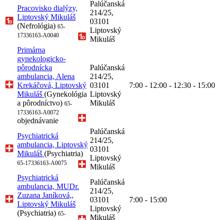
Palúčanská
Pracovisko dialýzy,
214/25,
Liptovský Mikuláš
03101
(Nefrológia)
65-
Liptovský
17336163-A0040
Mikuláš
Primárna
gynekologicko-
pôrodnícka
Palúčanská
ambulancia, Alena
214/25,
Krekáčová, Liptovský
03101
7:00 - 12:00 - 12:30 - 15:00
Mikuláš
(Gynekológia
Liptovský
a pôrodníctvo)
Mikuláš
65-
17336163-A0072
objednávanie
Palúčanská
Psychiatrická
214/25,
ambulancia, Liptovský
03101
Mikuláš
(Psychiatria)
Liptovský
65-17336163-A0075
Mikuláš
Psychiatrická
Palúčanská
ambulancia, MUDr.
214/25,
Zuzana Janíková,,
03101
7:00 - 15:00
Liptovský Mikuláš
Liptovský
(Psychiatria)
65-
Mikuláš