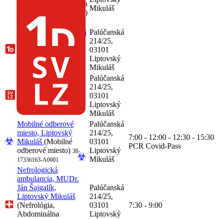
(Otorinolaryngológia a
Mikuláš
chirurgia hlavy a krku)
65-17336163-A0032
Jednodňová zdravotná
Palúčanská
starostlivosť, urológia,
214/25,
Liptovský Mikuláš
03101
(Urológia)
Liptovský
65-17336163-
Mikuláš
A0031
Palúčanská
Magnetická
214/25,
rezonancia, Liptovský
03101
Mikuláš
(Rádiológia)
Liptovský
65-17336163-A0076
Mikuláš
Mobilné odberové
Palúčanská
miesto, Liptovský
214/25,
7:00 - 12:00 - 12:30 - 15:30
Mikuláš
(Mobilné
03101
PCR Covid-Pass
odberové miesto)
Liptovský
38-
Mikuláš
17336163-A0001
Nefrologická
ambulancia, MUDr.
Ján Šajgalík,
Palúčanská
Liptovský Mikuláš
214/25,
(Nefrológia,
03101
7:30 - 9:00
Abdominálna
Liptovský