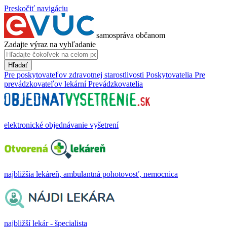
Preskočiť navigáciu
samospráva občanom
Zadajte výraz na vyhľadanie
Hľadať
Pre poskytovateľov zdravotnej starostlivosti
Poskytovatelia
Pre
prevádzkovateľov lekární
Prevádzkovatelia
elektronické objednávanie vyšetrení
najbližšia lekáreň, ambulantná pohotovosť, nemocnica
najbližší lekár - špecialista