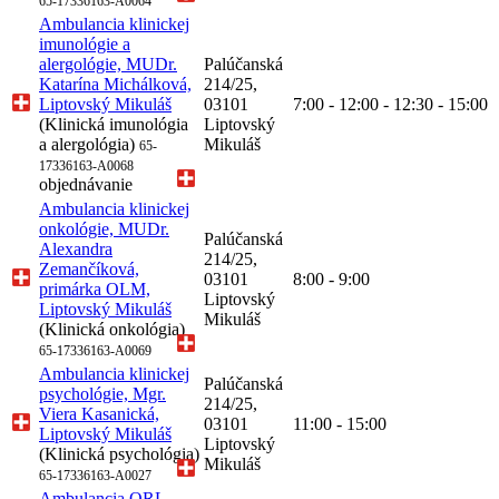
65-17336163-A0064
Ambulancia klinickej
imunológie a
alergológie, MUDr.
Palúčanská
Katarína Michálková,
214/25,
Liptovský Mikuláš
03101
7:00 - 12:00 - 12:30 - 15:00
(Klinická imunológia
Liptovský
a alergológia)
Mikuláš
65-
17336163-A0068
objednávanie
Ambulancia klinickej
onkológie, MUDr.
Palúčanská
Alexandra
214/25,
Zemančíková,
03101
8:00 - 9:00
primárka OLM,
Liptovský
Liptovský Mikuláš
Mikuláš
(Klinická onkológia)
65-17336163-A0069
Ambulancia klinickej
Palúčanská
psychológie, Mgr.
214/25,
Viera Kasanická,
03101
11:00 - 15:00
Liptovský Mikuláš
Liptovský
(Klinická psychológia)
Mikuláš
65-17336163-A0027
Ambulancia ORL