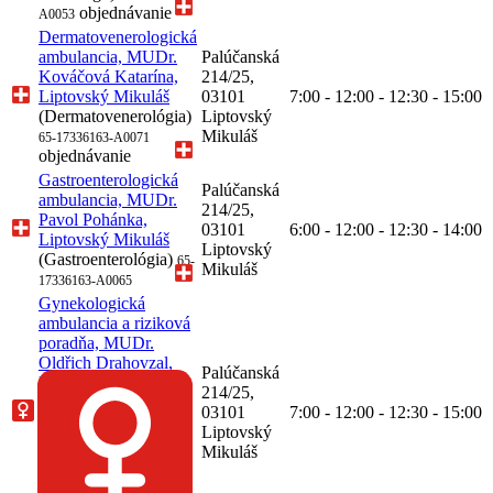
objednávanie
A0053
Dermatovenerologická
ambulancia, MUDr.
Palúčanská
Kováčová Katarína,
214/25,
Liptovský Mikuláš
03101
7:00 - 12:00 - 12:30 - 15:00
(Dermatovenerológia)
Liptovský
Mikuláš
65-17336163-A0071
objednávanie
Gastroenterologická
Palúčanská
ambulancia, MUDr.
214/25,
Pavol Pohánka,
03101
6:00 - 12:00 - 12:30 - 14:00
Liptovský Mikuláš
Liptovský
(Gastroenterológia)
65-
Mikuláš
17336163-A0065
Gynekologická
ambulancia a riziková
poradňa, MUDr.
Oldřich Drahovzal,
Palúčanská
Liptovský Mikuláš
214/25,
(Gynekológia a
03101
7:00 - 12:00 - 12:30 - 15:00
pôrodníctvo,
Liptovský
Ultrazvuk v
Mikuláš
gynekológii a
pôrodníctve)
65-