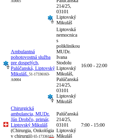
Palúčanská
A0005
214/25,
03101
Liptovský
Mikuláš
Liptovská
nemocnica
s
poliklinikou
Ambulantná
MUDr.
pohotovostná služba
Ivana
pre dospelých,
Stodolu
16:00 - 22:00
Palúčanská, Liptovský
Liptovský
Mikuláš.
Mikuláš,
51-17336163-
Palúčanská
A0004
214/25,
03101
Liptovský
Mikuláš
Chirurgická
ambulancia, MUDr.
Palúčanská
Ján Drobčo, primár,
214/25,
Liptovský Mikuláš
03101
7:00 - 15:00
(Chirurgia, Onkológia
Liptovský
v chirurgii)
Mikuláš
65-17336163-