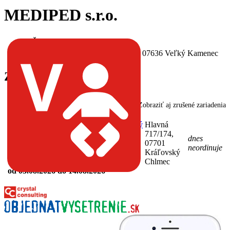
MEDIPED s.r.o.
IČO:
36589578
Sídlo:
Veľký Kamenec 157, 07636 Veľký Kamenec
Zdravotnícke zariadenia
Zobraziť aj zrušené zariadenia
Všeobecná ambulancia pre deti a dorast,
MUDr. Petronela Szemánová, Kráľovský
Hlavná
Chlmec
(Pediatria, Všeobecná
717/174,
dnes
starostlivosť o deti a dorast)
07701
68-36589578-
neordinuje
Kráľovský
A0001
Neprítomnosti:
Chlmec
od 03.08.2026
do 14.08.2026