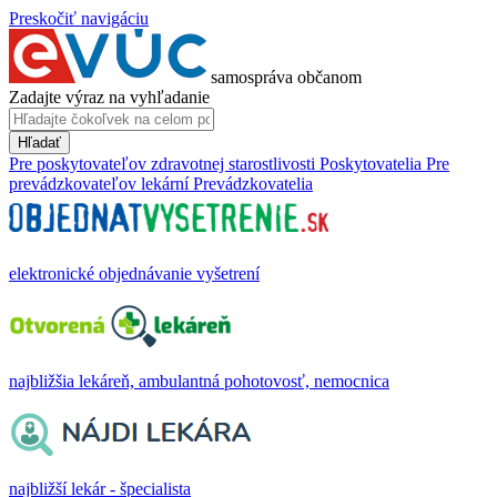
Preskočiť navigáciu
samospráva občanom
Zadajte výraz na vyhľadanie
Hľadať
Pre poskytovateľov zdravotnej starostlivosti
Poskytovatelia
Pre
prevádzkovateľov lekární
Prevádzkovatelia
elektronické objednávanie vyšetrení
najbližšia lekáreň, ambulantná pohotovosť, nemocnica
najbližší lekár - špecialista