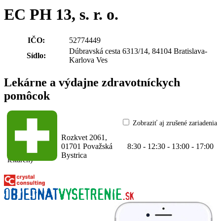
EC PH 13, s. r. o.
IČO:
52774449
Dúbravská cesta 6313/14, 84104 Bratislava-
Sídlo:
Karlova Ves
Lekárne a výdajne zdravotníckych
pomôcok
Zobraziť aj zrušené zariadenia
Lekáreň BENU
Rozkvet 2061,
63-52774449-A0001
01701 Považská
8:30 - 12:30 - 13:00 - 17:00
(Verejná
Bystrica
lekáreň)