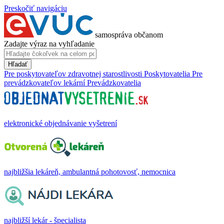
Preskočiť navigáciu
samospráva občanom
Zadajte výraz na vyhľadanie
Hľadať
Pre poskytovateľov zdravotnej starostlivosti
Poskytovatelia
Pre
prevádzkovateľov lekární
Prevádzkovatelia
elektronické objednávanie vyšetrení
najbližšia lekáreň, ambulantná pohotovosť, nemocnica
najbližší lekár - špecialista