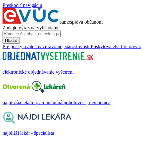
Preskočiť navigáciu
samospráva občanom
Zadajte výraz na vyhľadanie
Hľadať
Pre poskytovateľov zdravotnej starostlivosti
Poskytovatelia
Pre prevá
elektronické objednávanie vyšetrení
najbližšia lekáreň, ambulantná pohotovosť, nemocnica
najbližší lekár - špecialista