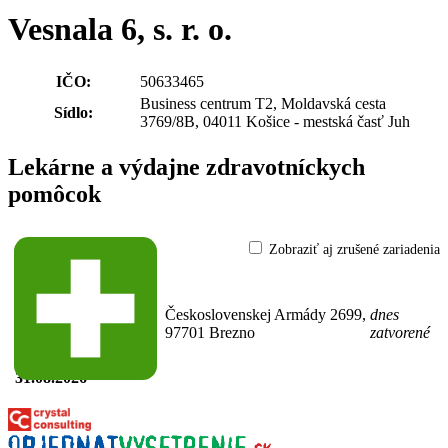
Vesnala 6, s. r. o.
IČO:
50633465
Business centrum T2, Moldavská cesta
Sídlo:
3769/8B, 04011 Košice - mestská časť Juh
Lekárne a výdajne zdravotníckych
pomôcok
Zobraziť aj zrušené zariadenia
Lekáreň Dr. Max
66-
50633465-A0001
(Verejná lekáreň)
Československej Armády 2699,
dnes
Prekážky v
97701 Brezno
zatvorené
prevádzkovaní:
od 01.08.2026
do
31.08.2026