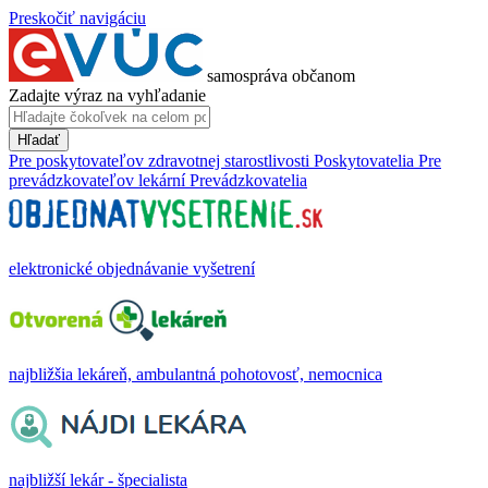
Preskočiť navigáciu
samospráva občanom
Zadajte výraz na vyhľadanie
Hľadať
Pre poskytovateľov zdravotnej starostlivosti
Poskytovatelia
Pre
prevádzkovateľov lekární
Prevádzkovatelia
elektronické objednávanie vyšetrení
najbližšia lekáreň, ambulantná pohotovosť, nemocnica
najbližší lekár - špecialista